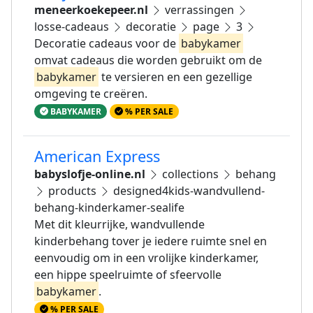
meneerkoekepeer.nl
verrassingen
losse-cadeaus
decoratie
page
3
Decoratie cadeaus voor de
babykamer
omvat cadeaus die worden gebruikt om de
babykamer
te versieren en een gezellige
omgeving te creëren.
BABYKAMER
% PER SALE
American Express
babyslofje-online.nl
collections
behang
products
designed4kids-wandvullend-
behang-kinderkamer-sealife
Met dit kleurrijke, wandvullende
kinderbehang tover je iedere ruimte snel en
eenvoudig om in een vrolijke kinderkamer,
een hippe speelruimte of sfeervolle
babykamer
.
% PER SALE