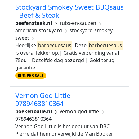
Stockyard Smokey Sweet BBQsaus
- Beef & Steak
beefensteak.nl
rubs-en-sauzen
american-stockyard
stockyard-smokey-
sweet
Heerlijke
barbecuesaus
. Deze
barbecuesaus
is overal lekker op.| Gratis verzending vanaf
75eu | Dezelfde dag bezorgd | Geld terug
garantie.
% PER SALE
Vernon God Little |
9789463810364
boekenbalie.nl
vernon-god-little
9789463810364
Vernon God Little is het debuut van DBC
Pierre dat hem onverwijld de Man Booker