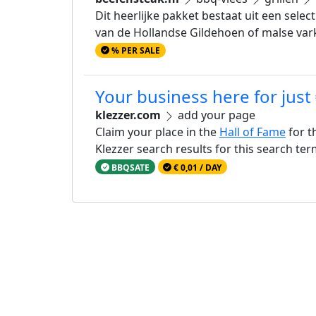
Dit heerlijke pakket bestaat uit een sele
van de Hollandse Gildehoen of malse vark
% PER SALE
Your business here for just
klezzer.com
add your page
Claim your place in the
Hall of Fame
for t
Klezzer search results for this search te
BBQSATE
€ 0,01 / DAY