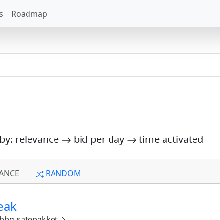
s
Roadmap
 by: relevance
bid per day
time activated
ANCE
RANDOM
eak
bbq-satepakket