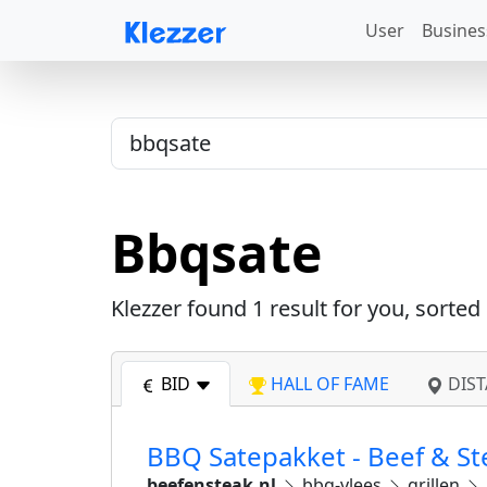
User
Busines
Bbqsate
Klezzer found
1
result for you, sorted
BID
HALL OF FAME
DIST
BBQ Satepakket - Beef & St
beefensteak.nl
bbq-vlees
grillen