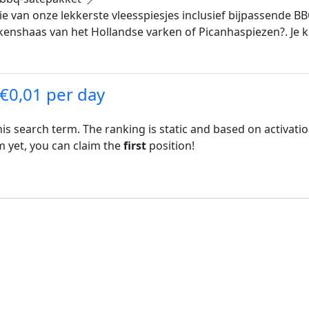
ctie van onze lekkerste vleesspiesjes inclusief bijpassende 
enshaas van het Hollandse varken of Picanhaspiezen?. Je ku
 €0,01 per day
his search term. The ranking is static and based on activati
rm yet, you can claim the
first
position!