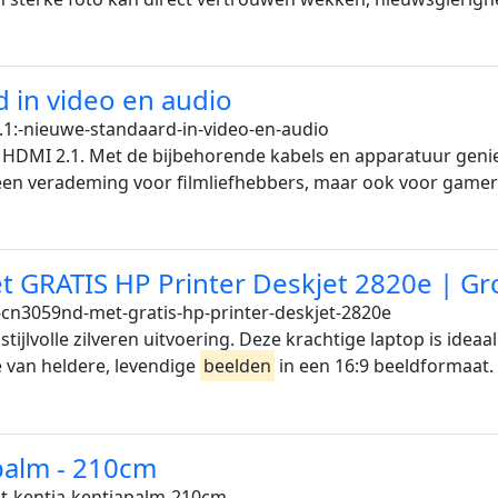
 in video en audio
1:-nieuwe-standaard-in-video-en-audio
 HDMI 2.1. Met de bijbehorende kabels en apparatuur geniet
t een verademing voor filmliefhebbers, maar ook voor game
 GRATIS HP Printer Deskjet 2820e | Gr
cn3059nd-met-gratis-hp-printer-deskjet-2820e
ijlvolle zilveren uitvoering. Deze krachtige laptop is idea
je van heldere, levendige
beelden
in een 16:9 beeldformaat. 
apalm - 210cm
t-kentia-kentiapalm-210cm