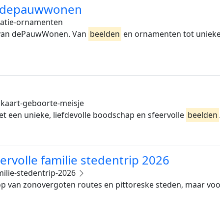
– depauwwonen
atie-ornamenten
ie van dePauwWonen. Van
beelden
en ornamenten tot unieke w
kaart-geboorte-meisje
t een unieke, liefdevolle boodschap en sfeervolle
beelden
eervolle familie stedentrip 2026
milie-stedentrip-2026
p van zonovergoten routes en pittoreske steden, maar voor v