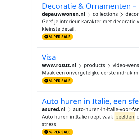
Decoratie & Ornamenten 
depauwwonen.nl
collections
decor
Geef je interieur karakter met decorat
kleinste detail.
% PER SALE
Visa
www.rosuz.nl
products
video-wens
Maak een onvergetelijke eerste indruk me
% PER SALE
Auto huren in Italie, een sf
asured.nl
auto-huren-in-italie-voor-fa
Auto huren in Italië roept vaak
beelden
o
stress
% PER SALE