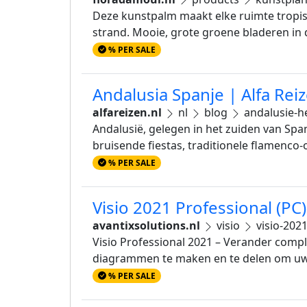
Deze kunstpalm maakt elke ruimte tropis
strand. Mooie, grote groene bladeren in d
% PER SALE
Andalusia Spanje | Alfa Rei
alfareizen.nl
nl
blog
andalusie-he
Andalusië, gelegen in het zuiden van Span
bruisende fiestas, traditionele flamenco-
% PER SALE
Visio 2021 Professional (PC)
avantixsolutions.nl
visio
visio-202
Visio Professional 2021 – Verander comp
diagrammen te maken en te delen om uw i
% PER SALE