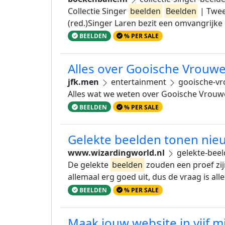
Collectie Singer
beelden
Beelden
| Tweed
(red.)Singer Laren bezit een omvangrijk
BEELDEN
% PER SALE
Alles over Gooische Vrouwe
jfk.men
entertainment
gooische-vr
Alles wat we weten over Gooische Vrouwen
BEELDEN
% PER SALE
Gelekte beelden tonen nieu
www.wizardingworld.nl
gelekte-bee
De gelekte
beelden
zouden een proef zij
allemaal erg goed uit, dus de vraag is all
BEELDEN
% PER SALE
Maak jouw website in vijf m