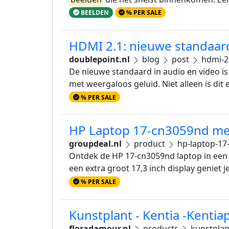
BEELDEN
% PER SALE
HDMI 2.1: nieuwe standaard
doublepoint.nl
blog
post
hdmi-2.
De nieuwe standaard in audio en video is
met weergaloos geluid. Niet alleen is di
% PER SALE
HP Laptop 17-cn3059nd met
groupdeal.nl
product
hp-laptop-17-
Ontdek de HP 17-cn3059nd laptop in een st
een extra groot 17,3 inch display geniet 
% PER SALE
Kunstplant - Kentia -Kenti
floradamour.nl
products
kunstplan