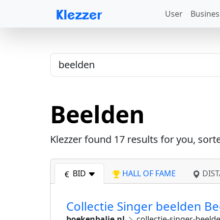
User
Busines
Beelden
Klezzer found
17
results for you, sort
BID
HALL OF FAME
DIST
Collectie Singer beelden 
boekenbalie.nl
collectie-singer-beel