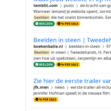
temblit.com
posts
de-kracht-van-g
Wanneer iemand je website opent, vormt hi
beelden
die het snelst binnenkomen. Ee
BEELDEN
% PER SALE
Beelden in steen | Tweede
boekenbalie.nl
beelden-in-steen
97
Beelden
in steen | Tweedehands, H. Per
zien hoe uit speksteen, serpentijn en alb
BEELDEN
% PER SALE
Zie hier de eerste trailer v
jfk.men
news
eerste-trailer-all-inc
Jennifer Hofman speelt in de nieuwe film A
% PER SALE