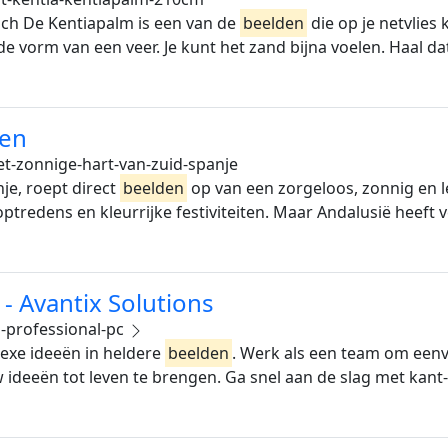
ch De Kentiapalm is een van de
beelden
die op je netvlies
e vorm van een veer. Je kunt het zand bijna voelen. Haal da
zen
t-zonnige-hart-van-zuid-spanje
je, roept direct
beelden
op van een zorgeloos, zonnig en le
optredens en kleurrijke festiviteiten. Maar Andalusië heeft 
 - Avantix Solutions
1-professional-pc
lexe ideeën in heldere
beelden
. Werk als een team om een
deeën tot leven te brengen. Ga snel aan de slag met kant-