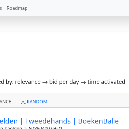
s
Roadmap
ed by: relevance
bid per day
time activated
ANCE
RANDOM
Beelden | Tweedehands | BoekenBalie
den-beelden
9789040076671