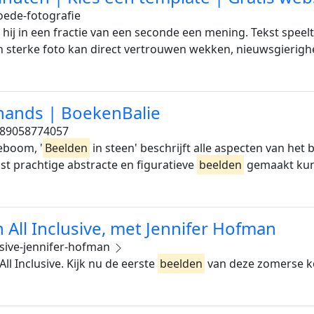
oede-fotografie
j in een fractie van een seconde een mening. Tekst speelt 
n sterke foto kan direct vertrouwen wekken, nieuwsgierigh
hands | BoekenBalie
89058774057
eboom, '
Beelden
in steen' beschrijft alle aspecten van h
ast prachtige abstracte en figuratieve
beelden
gemaakt kun
an All Inclusive, met Jennifer Hofman
lusive-jennifer-hofman
ll Inclusive. Kijk nu de eerste
beelden
van deze zomerse k