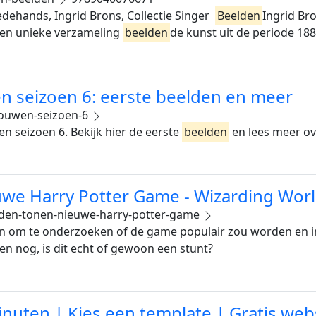
ehands, Ingrid Brons, Collectie Singer 
Beelden
Ingrid Br
e en unieke verzameling
beelden
de kunst uit de periode 18
n seizoen 6: eerste beelden en meer
ouwen-seizoen-6
 seizoen 6. Bekijk hier de eerste
beelden
en lees meer ov
we Harry Potter Game - Wizarding Worl
lden-tonen-nieuwe-harry-potter-game
n om te onderzoeken of de game populair zou worden en in 
een nog, is dit echt of gewoon een stunt?
inuten | Kies een template | Gratis web