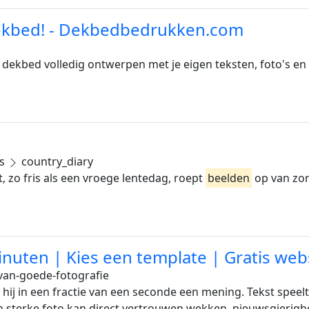
dekbed! - Dekbedbedrukken.com
dekbed volledig ontwerpen met je eigen teksten, foto's en l
ts
country_diary
t, zo fris als een vroege lentedag, roept
beelden
op van zon
inuten | Kies een template | Gratis web
van-goede-fotografie
j in een fractie van een seconde een mening. Tekst speelt 
n sterke foto kan direct vertrouwen wekken, nieuwsgierigh