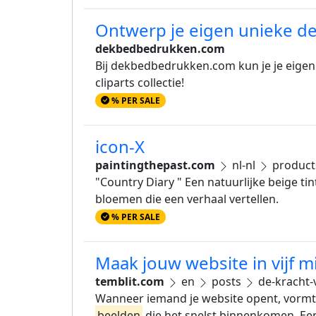
Ontwerp je eigen unieke 
dekbedbedrukken.com
Bij dekbedbedrukken.com kun je je eigen 
cliparts collectie!
% PER SALE
icon-X
paintingthepast.com
nl-nl
produc
"Country Diary " Een natuurlijke beige tin
bloemen die een verhaal vertellen.
% PER SALE
Maak jouw website in vijf m
temblit.com
en
posts
de-kracht-
Wanneer iemand je website opent, vormt hi
beelden
die het snelst binnenkomen. Ee