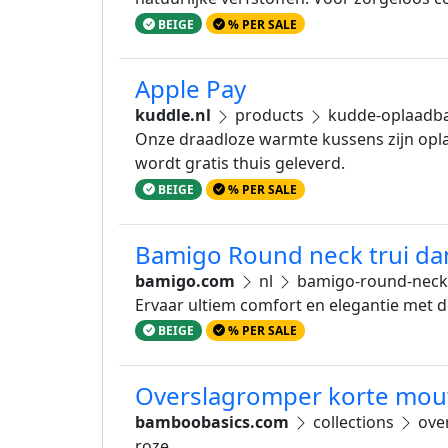
BEIGE
% PER SALE
Apple Pay
kuddle.nl
products
kudde-oplaadba
Onze draadloze warmte kussens zijn opla
wordt gratis thuis geleverd.
BEIGE
% PER SALE
Bamigo Round neck trui d
bamigo.com
nl
bamigo-round-neck-
Ervaar ultiem comfort en elegantie met 
BEIGE
% PER SALE
Overslagromper korte mouw
bamboobasics.com
collections
ove
roze