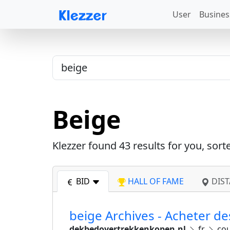
User
Busines
Beige
Klezzer found
43
results for you, sort
BID
HALL OF FAME
DIST
beige Archives - Acheter d
dekbedovertrekkenkopen.nl
fr
cou