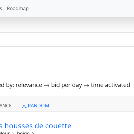
s
Roadmap
ed by: relevance
bid per day
time activated
ANCE
RANDOM
es housses de couette
leur
beige