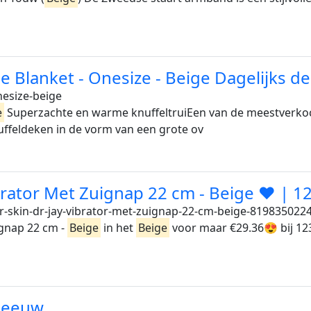
e Blanket - Onesize - Beige Dagelijks d
esize-beige
e
Superzachte en warme knuffeltruiEen van de meestverkoch
ffeldeken in de vorm van een grote ov
Vibrator Met Zuignap 22 cm - Beige ❤ |
r-skin-dr-jay-vibrator-met-zuignap-22-cm-beige-819835022
uignap 22 cm -
Beige
in het
Beige
voor maar €29.36😍 bij 12
nleeuw