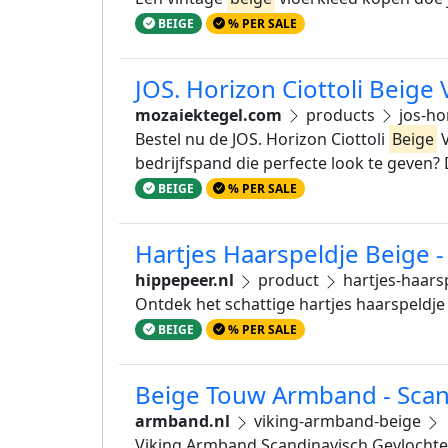
BEIGE
% PER SALE
JOS. Horizon Ciottoli Beig
mozaiektegel.com
products
jos-ho
Bestel nu de JOS. Horizon Ciottoli
Beige
V
bedrijfspand die perfecte look te geven?
BEIGE
% PER SALE
Hartjes Haarspeldje Beige 
hippepeer.nl
product
hartjes-haars
Ontdek het schattige hartjes haarspeldje 
BEIGE
% PER SALE
Beige Touw Armband - Scan
armband.nl
viking-armband-beige
Viking Armband Scandinavisch Gevlochte