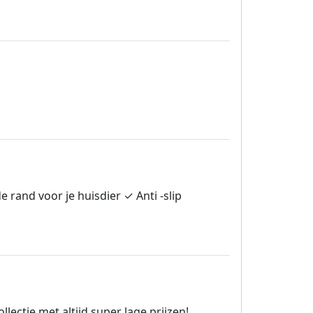
and voor je huisdier ✓ Anti -slip
lectie met altijd super lage prijzen!