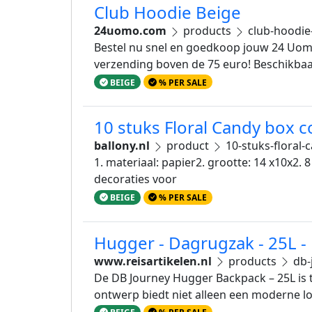
Club Hoodie Beige
24uomo.com
products
club-hoodie
Bestel nu snel en goedkoop jouw 24 Uomo 
verzending boven de 75 euro! Beschikbaar
BEIGE
% PER SALE
10 stuks Floral Candy box c
ballony.nl
product
10-stuks-floral
1. materiaal: papier2. grootte: 14 x10x2.
decoraties voor
BEIGE
% PER SALE
Hugger - Dagrugzak - 25L 
www.reisartikelen.nl
products
db-
De DB Journey Hugger Backpack – 25L is t
ontwerp biedt niet alleen een moderne l