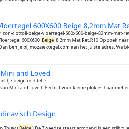
e Vloertegel 600X600 Beige 8,2mm Mat R
rizon-ciottoli-beige-vloertegel-600x600-beige-82mm-mat-re
loertegel 600X600
Beige
8,2mm Mat Ret.R10 Op zoek naar 
 Dan ben je bij mozaïektegel.com aan het juiste adres. We 
- Mini and Loved
peldje-beige-middel
van Mini and Loved. Perfect voor kleine plukjes haar met ee
dinavisch Design
n Touw (
Beige
) De Zweedse staart armband is een stijlvoll