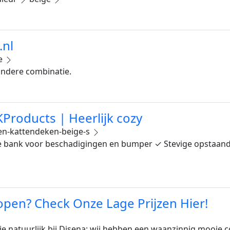
.nl
e
 andere combinatie.
Products | Heerlijk cozy
n-kattendeken-beige-s
 bank voor beschadigingen en bumper ✓ Stevige opstaande r
open? Check Onze Lage Prijzen Hier!
 natuurlijk bij Disena: wij hebben een waanzinnig mooie col