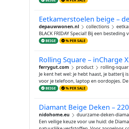
BEIGE
% PER SALE
Eetkamerstoelen beige – 
depauwwonen.nl
collections
eetka
BLACK FRIDAY Special! Bij een besteding 
BEIGE
% PER SALE
Rolling Square – inCharge X
ferrygut.com
product
rolling-squar
Je kent het wel: je hebt haast, je batterij
voor je telefoon, laptop en oordopjes. De
BEIGE
% PER SALE
Diamant Beige Deken – 22
nidohome.eu
duurzame-deken-diama
Een veilige keuze voor uw huid: de Diam
natuurlijke verfstoffen. Voor zorgeloos c