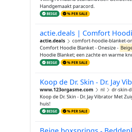
Handgemaakt paracord.
BEIGE
% PER SALE
actie.deals | Comfort Hoodi
actie.deals
comfort-hoodie-blanket-on
Comfort Hoodie Blanket - Onesize -
Beig
Hoodie Blanket; een zachte en warme knu
BEIGE
% PER SALE
Koop de Dr. Skin - Dr. Jay 
www.123orgasme.com
nl
dr-skin-d
Koop de Dr. Skin - Dr. Jay Vibrator Met Z
huis!
BEIGE
% PER SALE
Beige boxsprings - Bedde