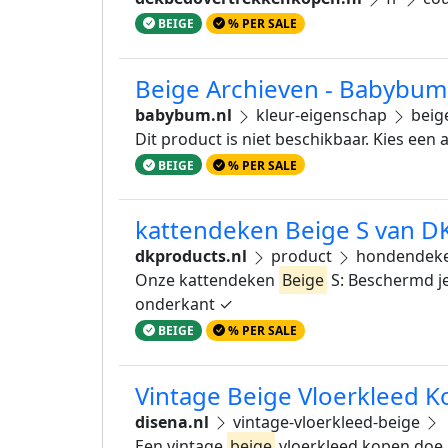
BEIGE
% PER SALE
Beige Archieven - Babybum
babybum.nl
kleur-eigenschap
beig
Dit product is niet beschikbaar. Kies een
BEIGE
% PER SALE
kattendeken Beige S van DK
dkproducts.nl
product
hondendeke
Onze kattendeken
Beige
S: Beschermd je
onderkant ✓
BEIGE
% PER SALE
Vintage Beige Vloerkleed K
disena.nl
vintage-vloerkleed-beige
Een vintage
beige
vloerkleed kopen doe je