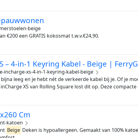
depauwwonen
merstoelen-beige
van €200 een GRATIS kokosmat t.w.v.€24,90.
S – 4-in-1 Keyring Kabel - Beige | Ferry
e-incharge-xs-4-in-1-keyring-kabel-beige
 is bijna leeg en je hebt nét de verkeerde kabel bij je. Of je
 inCharge XS van Rolling Square lost dit op. Deze compacte
0x260 Cm
nt-katoen
ant
Beige
Deken is hypoallergeen. Gemaakt van 100% kato
omfort.