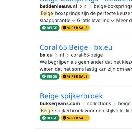
beddenleeuw.nl
c
beige-boxspring
Beige
boxsprings zijn de perfecte keuze 
slaapgarantie ✓ Gratis levering ✓ Meer d
BEIGE
% PER SALE
Coral 65 Beige - bx.eu
bx.eu
nl
coral-65-beige
We begrijpen als geen ander dat het kieze
weten dat het soms lastig kan zijn om ee
BEIGE
% PER SALE
Beige spijkerbroek
bukserjeans.com
collections
beige-
Beige
spijkerbroek voor een stijlvolle,
BEIGE
% PER SALE