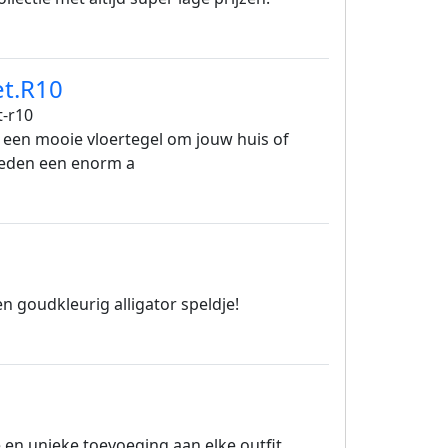
et.R10
t-r10
een mooie vloertegel om jouw huis of
bieden een enorm a
n goudkleurig alligator speldje!
e en unieke toevoeging aan elke outfit.