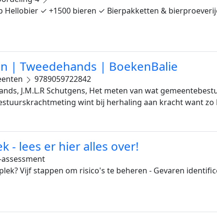
 op Hellobier ✓ +1500 bieren ✓ Bierpakketten & bierproever
n | Tweedehands | BoekenBalie
eenten
9789059722842
ds, J.M.L.R Schutgens, Het meten van wat gemeentebestu
estuurskrachtmeting wint bij herhaling aan kracht want zo
- lees er hier alles over!
-assessment
ek? Vijf stappen om risico's te beheren - Gevaren identifice