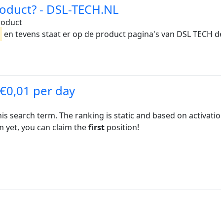
roduct? - DSL-TECH.NL
roduct
g
en tevens staat er op de product pagina's van DSL TECH d
 €0,01 per day
his search term. The ranking is static and based on activati
rm yet, you can claim the
first
position!