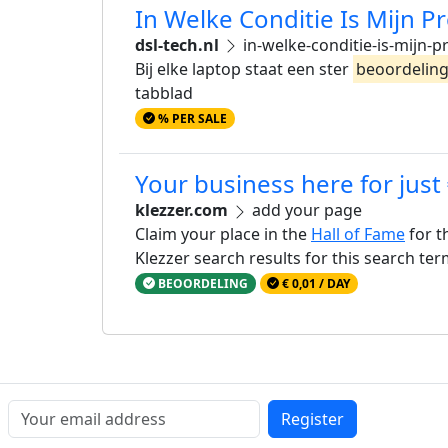
In Welke Conditie Is Mijn P
dsl-tech.nl
in-welke-conditie-is-mijn-p
Bij elke laptop staat een ster
beoordelin
tabblad
% PER SALE
Your business here for just
klezzer.com
add your page
Claim your place in the
Hall of Fame
for t
Klezzer search results for this search te
BEOORDELING
€ 0,01 / DAY
Register