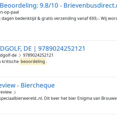
Beoordeling: 9.8/10 - Brievenbusdirect.
n-op-paal
14 dagen bedenktijd & gratis verzending vanaf €69,-. Wij w
DGOLF, DE | 9789024252121
edgolf-de
9789024252121
 kritische
beoordeling
.
Review - Biercheque
review
peciaalbierwereld..nl. Dit keer het bier Enigma van Brouwer