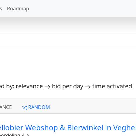
s
Roadmap
ed by: relevance
bid per day
time activated
ANCE
RANDOM
llobier Webshop & Bierwinkel in Veghe
ordeling-4