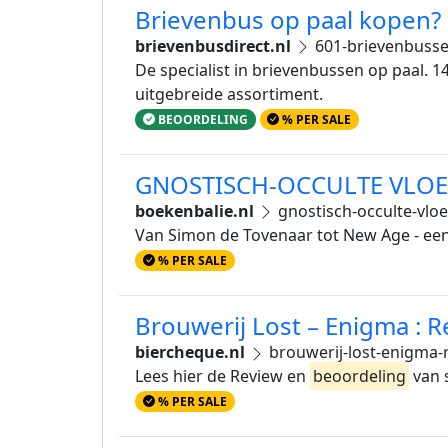
Brievenbus op paal kopen? 
brievenbusdirect.nl
601-brievenbusse
De specialist in brievenbussen op paal. 
uitgebreide assortiment.
BEOORDELING
% PER SALE
GNOSTISCH-OCCULTE VLOE
boekenbalie.nl
gnostisch-occulte-vlo
Van Simon de Tovenaar tot New Age - een
% PER SALE
Brouwerij Lost – Enigma : 
biercheque.nl
brouwerij-lost-enigma-
Lees hier de Review en
beoordeling
van s
% PER SALE