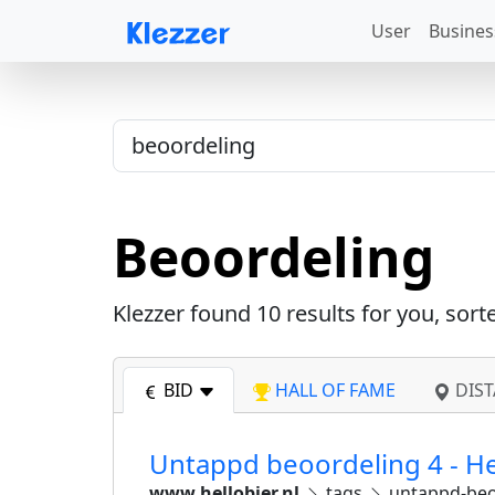
User
Busines
Beoordeling
Klezzer found
10
results for you, sort
BID
HALL OF FAME
DIST
Untappd beoordeling 4 - He
www.hellobier.nl
tags
untappd-beo