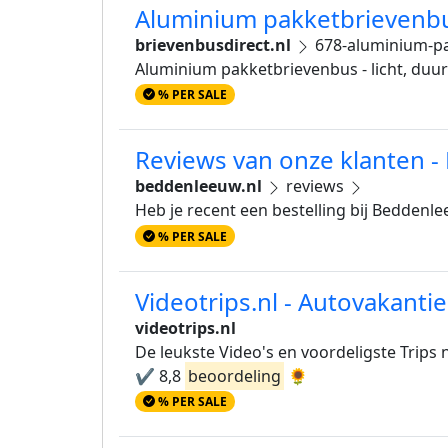
Aluminium pakketbrievenbu
brievenbusdirect.nl
678-aluminium-p
Aluminium pakketbrievenbus - licht, du
% PER SALE
Reviews van onze klanten 
beddenleeuw.nl
reviews
Heb je recent een bestelling bij Bedden
% PER SALE
Videotrips.nl - Autovakantie
videotrips.nl
De leukste Video's en voordeligste Trips
✔️ 8,8
beoordeling
🌻
% PER SALE