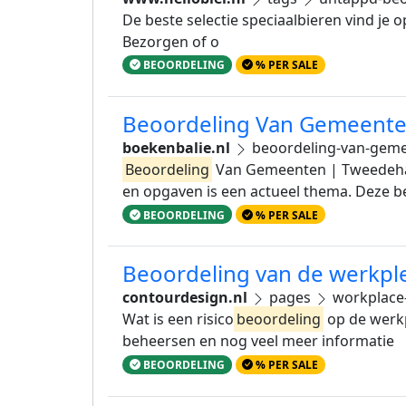
De beste selectie speciaalbieren vind je
Bezorgen of o
BEOORDELING
% PER SALE
Beoordeling Van Gemeente
boekenbalie.nl
beoordeling-van-gem
Beoordeling
Van Gemeenten | Tweedehan
en opgaven is een actueel thema. Deze b
BEOORDELING
% PER SALE
Beoordeling van de werkplek 
contourdesign.nl
pages
workplace
Wat is een risico
beoordeling
op de werkpl
beheersen en nog veel meer informatie
BEOORDELING
% PER SALE