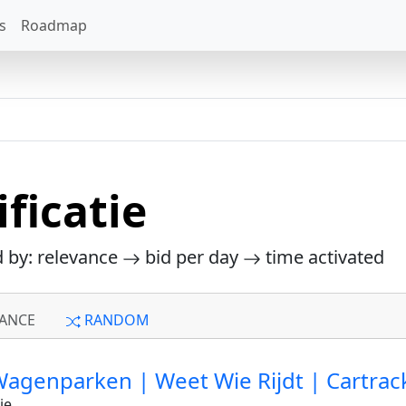
s
Roadmap
ificatie
d by: relevance
bid per day
time activated
ANCE
RANDOM
 Wagenparken | Weet Wie Rijdt | Cartrac
ie