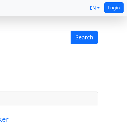
Login
EN
Search
ker