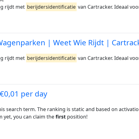
g rijdt met
berijdersidentificatie
van Cartracker. Ideaal vo
 Wagenparken | Weet Wie Rijdt | Cartrac
g rijdt met
berijdersidentificatie
van Cartracker. Ideaal vo
 €0,01 per day
his search term. The ranking is static and based on activati
rm yet, you can claim the
first
position!