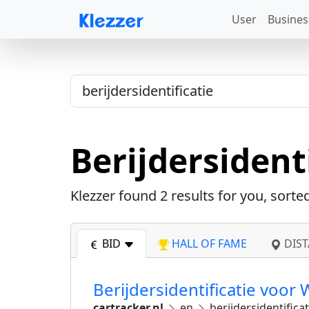
User
Busines
Berijdersident
Klezzer found
2
results for you, sorte
BID
HALL OF FAME
DIST
Berijdersidentificatie voor
cartracker.nl
en
berijdersidentificat