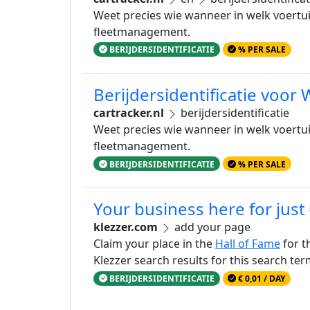
Weet precies wie wanneer in welk voertui
fleetmanagement.
BERIJDERSIDENTIFICATIE
% PER SALE
Berijdersidentificatie voor
cartracker.nl
berijdersidentificatie
Weet precies wie wanneer in welk voertui
fleetmanagement.
BERIJDERSIDENTIFICATIE
% PER SALE
Your business here for just
klezzer.com
add your page
Claim your place in the
Hall of Fame
for t
Klezzer search results for this search te
BERIJDERSIDENTIFICATIE
€ 0,01 / DAY