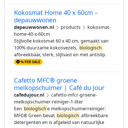
Kokosmat Home 40 x 60cm –
depauwwonen
depauwwonen.nl
products
kokosmat-
home-40-x-60cm
Stijlvolle kokosmat 60 x 40 cm, gemaakt van
100% duurzame kokosvezels,
biologisch
afbreekbaar, sterk, slijtvast en met antislip.
% PER SALE
Cafetto MFC® groene
melkopschuimer | Café du Jour
cafedujour.nl
cafetto-mfcr-groene-
melkopschuimer-reiniger-1-liter
Een
biologisch
e melkopschuimerreiniger:
MFC® Green bevat
biologisch
afbreekbare
detergenten en is afgeleid van natuurlijke