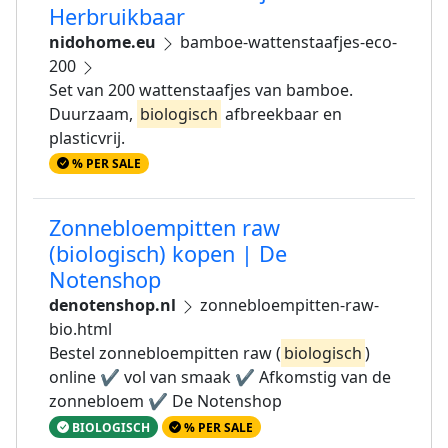
Herbruikbaar
nidohome.eu
bamboe-wattenstaafjes-eco-
200
Set van 200 wattenstaafjes van bamboe.
Duurzaam,
biologisch
afbreekbaar en
plasticvrij.
% PER SALE
Zonnebloempitten raw
(biologisch) kopen | De
Notenshop
denotenshop.nl
zonnebloempitten-raw-
bio.html
Bestel zonnebloempitten raw (
biologisch
)
online ✔ vol van smaak ✔ Afkomstig van de
zonnebloem ✔ De Notenshop
BIOLOGISCH
% PER SALE