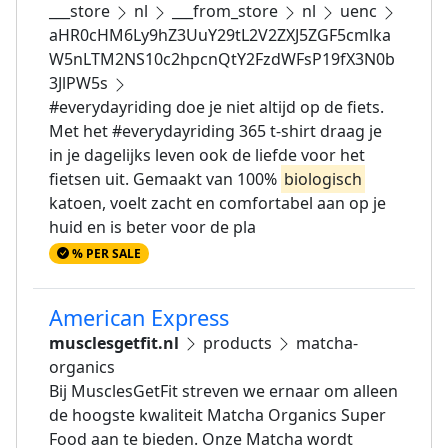
___store
nl
___from_store
nl
uenc
aHR0cHM6Ly9hZ3UuY29tL2V2ZXJ5ZGF5cmlka
W5nLTM2NS10c2hpcnQtY2FzdWFsP19fX3N0b
3JlPW5s
#everydayriding doe je niet altijd op de fiets.
Met het #everydayriding 365 t-shirt draag je
in je dagelijks leven ook de liefde voor het
fietsen uit. Gemaakt van 100%
biologisch
katoen, voelt zacht en comfortabel aan op je
huid en is beter voor de pla
% PER SALE
American Express
musclesgetfit.nl
products
matcha-
organics
Bij MusclesGetFit streven we ernaar om alleen
de hoogste kwaliteit Matcha Organics Super
Food aan te bieden. Onze Matcha wordt