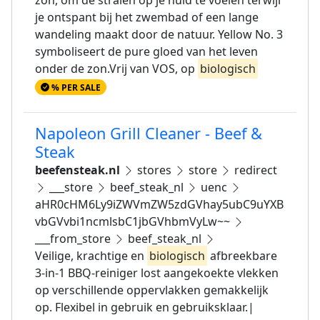
zon, om de stralen op je huid te voelen terwijl
je ontspant bij het zwembad of een lange
wandeling maakt door de natuur. Yellow No. 3
symboliseert de pure gloed van het leven
onder de zon.Vrij van VOS, op
biologisch
% PER SALE
Napoleon Grill Cleaner - Beef &
Steak
beefensteak.nl
stores
store
redirect
___store
beef_steak_nl
uenc
aHR0cHM6Ly9iZWVmZW5zdGVhay5ubC9uYXB
vbGVvbi1ncmlsbC1jbGVhbmVyLw~~
___from_store
beef_steak_nl
Veilige, krachtige en
biologisch
afbreekbare
3-in-1 BBQ-reiniger lost aangekoekte vlekken
op verschillende oppervlakken gemakkelijk
op. Flexibel in gebruik en gebruiksklaar.|