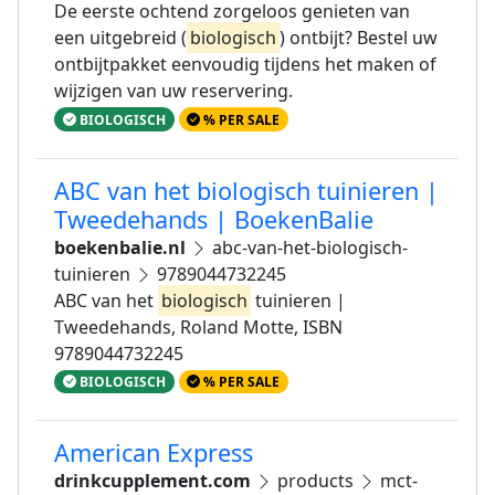
De eerste ochtend zorgeloos genieten van
een uitgebreid (
biologisch
) ontbijt? Bestel uw
ontbijtpakket eenvoudig tijdens het maken of
wijzigen van uw reservering.
BIOLOGISCH
% PER SALE
ABC van het biologisch tuinieren |
Tweedehands | BoekenBalie
boekenbalie.nl
abc-van-het-biologisch-
tuinieren
9789044732245
ABC van het
biologisch
tuinieren |
Tweedehands, Roland Motte, ISBN
9789044732245
BIOLOGISCH
% PER SALE
American Express
drinkcupplement.com
products
mct-