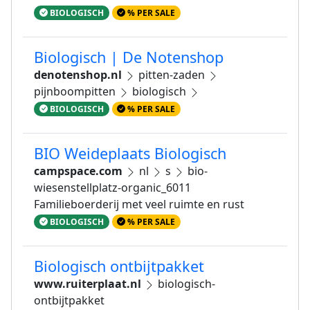
BIOLOGISCH
% PER SALE
Biologisch | De Notenshop
denotenshop.nl
pitten-zaden
pijnboompitten
biologisch
BIOLOGISCH
% PER SALE
BIO Weideplaats Biologisch
campspace.com
nl
s
bio-
wiesenstellplatz-organic_6011
Familieboerderij met veel ruimte en rust
BIOLOGISCH
% PER SALE
Biologisch ontbijtpakket
www.ruiterplaat.nl
biologisch-
ontbijtpakket