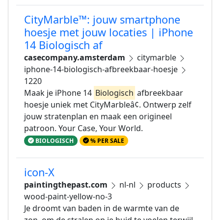
CityMarble™: jouw smartphone
hoesje met jouw locaties | iPhone
14 Biologisch af
casecompany.amsterdam
citymarble
iphone-14-biologisch-afbreekbaar-hoesje
1220
Maak je iPhone 14
Biologisch
afbreekbaar
hoesje uniek met CityMarbleâ¢. Ontwerp zelf
jouw stratenplan en maak een origineel
patroon. Your Case, Your World.
BIOLOGISCH
% PER SALE
icon-X
paintingthepast.com
nl-nl
products
wood-paint-yellow-no-3
Je droomt van baden in de warmte van de