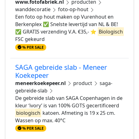
www.fotofabriek.nl
producten
wanddecoratie
foto-op-hout
Een foto op hout maken op Vurenhout en
Berkenplex ✅ Snelste levertijd van NL & BE!
✅ GRATIS verzending V.A. €35,- ⭐
Biologisch
FSC gekeurd
% PER SALE
SAGA gebreide slab - Meneer
Koekepeer
meneerkoekepeer.nl
product
saga-
gebreide-slab
De gebreide slab van SAGA Copenhagen in de
kleur ‘ivory’ is van 100% GOTS gecertificeerd
biologisch
katoen. Afmeting is 19 x 25 cm.
Wassen op max. 40°C
% PER SALE