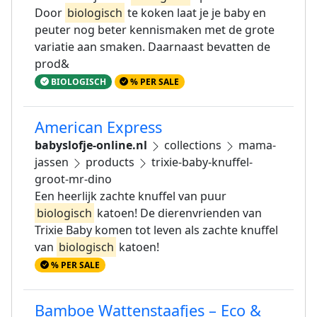
Door
biologisch
te koken laat je je baby en
peuter nog beter kennismaken met de grote
variatie aan smaken. Daarnaast bevatten de
prod&
BIOLOGISCH
% PER SALE
American Express
babyslofje-online.nl
collections
mama-
jassen
products
trixie-baby-knuffel-
groot-mr-dino
Een heerlijk zachte knuffel van puur
biologisch
katoen! De dierenvrienden van
Trixie Baby komen tot leven als zachte knuffel
van
biologisch
katoen!
% PER SALE
Bamboe Wattenstaafjes – Eco &