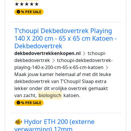
★★★★★
% PER SALE
T'choupi Dekbedovertrek Playing
140 X 200 cm - 65 x 65 cm Katoen -
Dekbedovertrek
dekbedovertrekkenkopen.nl
tchoupi-
dekbedovertrek
tchoupi-dekbedovertrek-
playing-140-x-200-cm-65-x-65-cm-katoen
Maak jouw kamer helemaal af met dit leuke
dekbedovertrek van T’Choupi! Slaap extra
lekker onder dit vrolijke overtrek gemaakt
van zacht,
biologisch
katoen.
% PER SALE
🐠 Hydor ETH 200 (externe
verwarming) 12mm