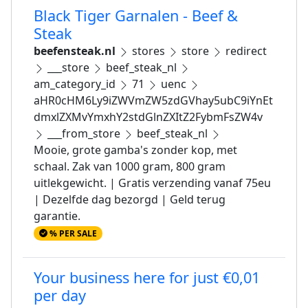
Black Tiger Garnalen - Beef &
Steak
beefensteak.nl
stores
store
redirect
___store
beef_steak_nl
am_category_id
71
uenc
aHR0cHM6Ly9iZWVmZW5zdGVhay5ubC9iYnEt
dmxlZXMvYmxhY2stdGlnZXItZ2FybmFsZW4v
___from_store
beef_steak_nl
Mooie, grote gamba's zonder kop, met
schaal. Zak van 1000 gram, 800 gram
uitlekgewicht. | Gratis verzending vanaf 75eu
| Dezelfde dag bezorgd | Geld terug
garantie.
% PER SALE
Your business here for just €0,01
per day