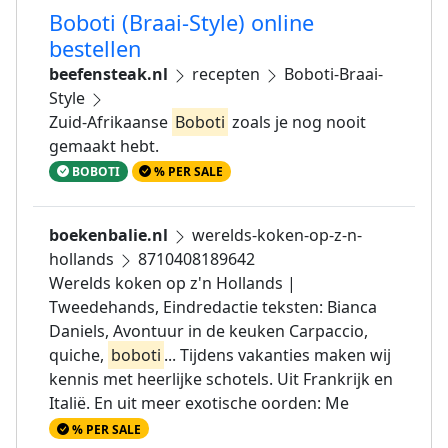
Boboti (Braai-Style) online
bestellen
beefensteak.nl
recepten
Boboti-Braai-
Style
Zuid-Afrikaanse
Boboti
zoals je nog nooit
gemaakt hebt.
BOBOTI
% PER SALE
boekenbalie.nl
werelds-koken-op-z-n-
hollands
8710408189642
Werelds koken op z'n Hollands |
Tweedehands, Eindredactie teksten: Bianca
Daniels, Avontuur in de keuken Carpaccio,
quiche,
boboti
... Tijdens vakanties maken wij
kennis met heerlijke schotels. Uit Frankrijk en
Italië. En uit meer exotische oorden: Me
% PER SALE