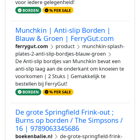
voor iedere gelegenheid!
BORDEN
% PER SALE
Munchkin | Anti-slip Borden |
Blauw & Groen | FerryGut.com
ferrygut.com
product
munchkin-splash-
plates-2-anti-slip-bordjes-blauw-groen
De Anti-slip bordjes van Munchkin bevat een
anti-slip laag aan de onderkant om knoeien te
voorkomen | 2 Stuks | Gemakkelijk te
bestellen bij FerryGut!
BORDEN
% PER SALE
De grote Springfield Frink-out ;
Burns op borden / The Simpsons /
16 | 9789063345686
boekenbalie.nl
de-grote-springfield-frink-