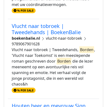
met uw coördinatievermogen.
% PER SALE
Vlucht naar tobroek |
Tweedehands | BoekenBalie
boekenbalie.nl
vlucht-naar-tobroek
9789067901628
Vlucht naar tobroek | Tweedehands,
Borden
,
'Vlucht naar Toekomst' is een meeslepende
roman geschreven door
Borden
die de lezer
meeneemt op een avontuurlijke reis vol
spanning en emotie. Het verhaal volgt de
jonge protagonist, die in een wereld vol
chaos&h
% PER SALE
Houten heer en mevrouw Sign