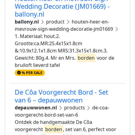
Wedding Decoratie (JM01669) -
ballony.nl
ballony.nl
product
houten-heer-en-
mevrouw-sign-wedding-decoratie-jm01669
1. Materiaal: hout.2.
Grootte:ca.MR:25.4x15x1.8cm
&:10.9x12.1x1.8cm MRS:31.3x15x1.8cm.3.
Gewicht: 80g.4. Mr en Mrs.
borden
voor de
bruiloft lieverd tafel
% PER SALE
De Côa Voorgerecht Bord - Set
van 6 – depauwwonen
depauwwonen.nl
products
de-coa-
voorgerecht-bord-set-van-6
Ontdek de handgemaakte De Côa
voorgerecht
borden
, set van 6, perfect voor