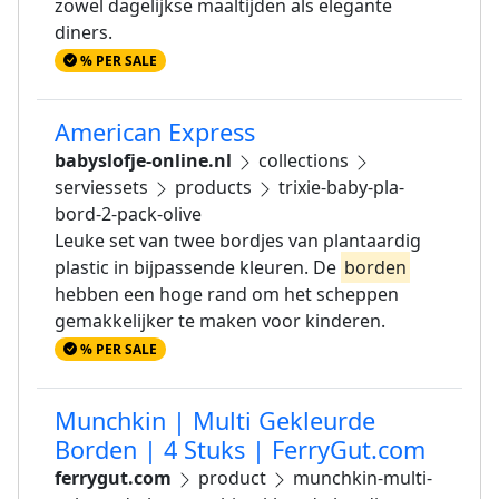
zowel dagelijkse maaltijden als elegante
diners.
% PER SALE
American Express
babyslofje-online.nl
collections
serviessets
products
trixie-baby-pla-
bord-2-pack-olive
Leuke set van twee bordjes van plantaardig
plastic in bijpassende kleuren. De
borden
hebben een hoge rand om het scheppen
gemakkelijker te maken voor kinderen.
% PER SALE
Munchkin | Multi Gekleurde
Borden | 4 Stuks | FerryGut.com
ferrygut.com
product
munchkin-multi-