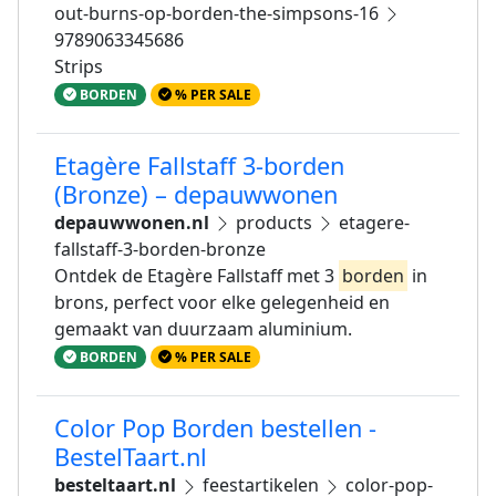
out-burns-op-borden-the-simpsons-16
9789063345686
Strips
BORDEN
% PER SALE
Etagère Fallstaff 3-borden
(Bronze) – depauwwonen
depauwwonen.nl
products
etagere-
fallstaff-3-borden-bronze
Ontdek de Etagère Fallstaff met 3
borden
in
brons, perfect voor elke gelegenheid en
gemaakt van duurzaam aluminium.
BORDEN
% PER SALE
Color Pop Borden bestellen -
BestelTaart.nl
besteltaart.nl
feestartikelen
color-pop-