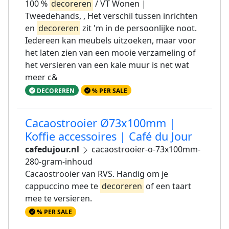
100 %
decoreren
/ VT Wonen |
Tweedehands, , Het verschil tussen inrichten
en
decoreren
zit 'm in de persoonlijke noot.
Iedereen kan meubels uitzoeken, maar voor
het laten zien van een mooie verzameling of
het versieren van een kale muur is net wat
meer c&
DECOREREN
% PER SALE
Cacaostrooier Ø73x100mm |
Koffie accessoires | Café du Jour
cafedujour.nl
cacaostrooier-o-73x100mm-
280-gram-inhoud
Cacaostrooier van RVS. Handig om je
cappuccino mee te
decoreren
of een taart
mee te versieren.
% PER SALE