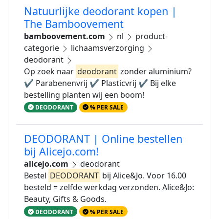
Natuurlijke deodorant kopen |
The Bamboovement
bamboovement.com
nl
product-
categorie
lichaamsverzorging
deodorant
Op zoek naar
deodorant
zonder aluminium?
✔ Parabenenvrij ✔ Plasticvrij ✔ Bij elke
bestelling planten wij een boom!
DEODORANT
% PER SALE
DEODORANT | Online bestellen
bij Alicejo.com!
alicejo.com
deodorant
Bestel
DEODORANT
bij Alice&Jo. Voor 16.00
besteld = zelfde werkdag verzonden. Alice&Jo:
Beauty, Gifts & Goods.
DEODORANT
% PER SALE