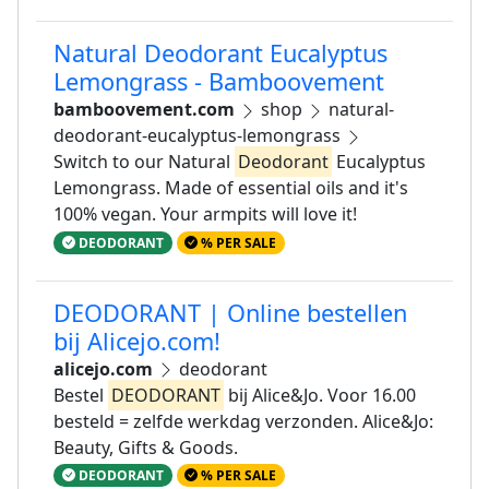
Natural Deodorant Eucalyptus
Lemongrass - Bamboovement
bamboovement.com
shop
natural-
deodorant-eucalyptus-lemongrass
Switch to our Natural
Deodorant
Eucalyptus
Lemongrass. Made of essential oils and it's
100% vegan. Your armpits will love it!
DEODORANT
% PER SALE
DEODORANT | Online bestellen
bij Alicejo.com!
alicejo.com
deodorant
Bestel
DEODORANT
bij Alice&Jo. Voor 16.00
besteld = zelfde werkdag verzonden. Alice&Jo:
Beauty, Gifts & Goods.
DEODORANT
% PER SALE