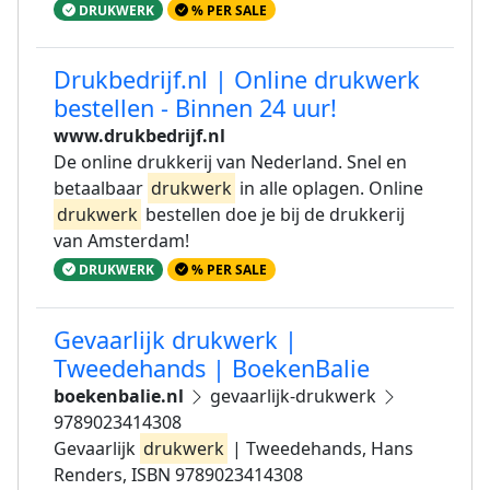
DRUKWERK
% PER SALE
Drukbedrijf.nl | Online drukwerk
bestellen - Binnen 24 uur!
www.drukbedrijf.nl
De online drukkerij van Nederland. Snel en
betaalbaar
drukwerk
in alle oplagen. Online
drukwerk
bestellen doe je bij de drukkerij
van Amsterdam!
DRUKWERK
% PER SALE
Gevaarlijk drukwerk |
Tweedehands | BoekenBalie
boekenbalie.nl
gevaarlijk-drukwerk
9789023414308
Gevaarlijk
drukwerk
| Tweedehands, Hans
Renders, ISBN 9789023414308