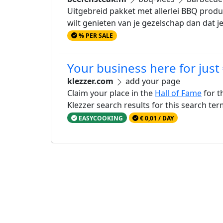
Uitgebreid pakket met allerlei BBQ produ
wilt genieten van je gezelschap dan dat je d
% PER SALE
Your business here for just
klezzer.com
add your page
Claim your place in the
Hall of Fame
for t
Klezzer search results for this search te
EASYCOOKING
€ 0,01 / DAY