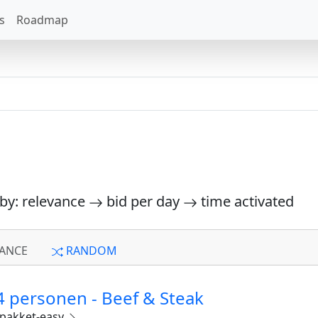
s
Roadmap
 by: relevance
bid per day
time activated
ANCE
RANDOM
 personen - Beef & Steak
pakket-easy