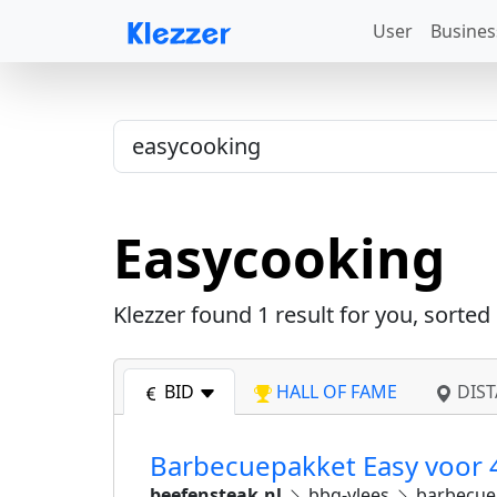
User
Busines
Easycooking
Klezzer found
1
result for you, sorted
BID
HALL OF FAME
DIST
Barbecuepakket Easy voor 4
beefensteak.nl
bbq-vlees
barbecue