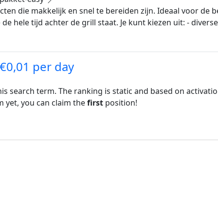
cten die makkelijk en snel te bereiden zijn. Ideaal voor d
e hele tijd achter de grill staat. Je kunt kiezen uit: - divers
 €0,01 per day
his search term. The ranking is static and based on activati
rm yet, you can claim the
first
position!