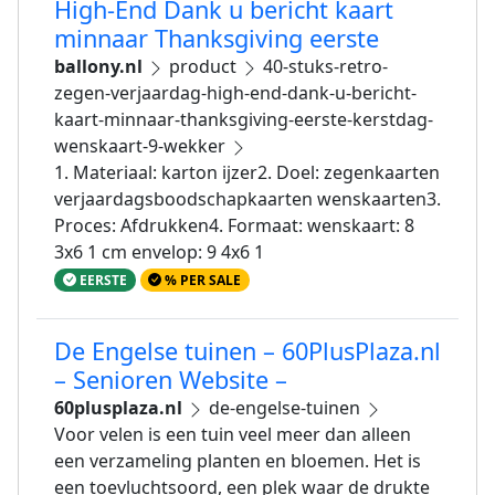
High-End Dank u bericht kaart
minnaar Thanksgiving eerste
ballony.nl
product
40-stuks-retro-
zegen-verjaardag-high-end-dank-u-bericht-
kaart-minnaar-thanksgiving-eerste-kerstdag-
wenskaart-9-wekker
1. Materiaal: karton ijzer2. Doel: zegenkaarten
verjaardagsboodschapkaarten wenskaarten3.
Proces: Afdrukken4. Formaat: wenskaart: 8
3x6 1 cm envelop: 9 4x6 1
EERSTE
% PER SALE
De Engelse tuinen – 60PlusPlaza.nl
– Senioren Website –
60plusplaza.nl
de-engelse-tuinen
Voor velen is een tuin veel meer dan alleen
een verzameling planten en bloemen. Het is
een toevluchtsoord, een plek waar de drukte