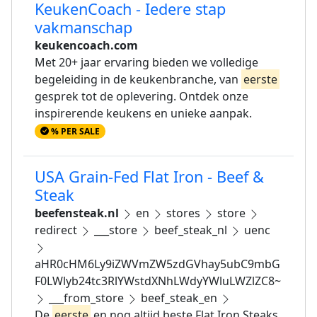
KeukenCoach - Iedere stap
vakmanschap
keukencoach.com
Met 20+ jaar ervaring bieden we volledige
begeleiding in de keukenbranche, van
eerste
gesprek tot de oplevering. Ontdek onze
inspirerende keukens en unieke aanpak.
% PER SALE
USA Grain-Fed Flat Iron - Beef &
Steak
beefensteak.nl
en
stores
store
redirect
___store
beef_steak_nl
uenc
aHR0cHM6Ly9iZWVmZW5zdGVhay5ubC9mbG
F0LWlyb24tc3RlYWstdXNhLWdyYWluLWZlZC8~
___from_store
beef_steak_en
De
eerste
en nog altijd beste Flat Iron Steaks