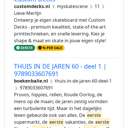
customdecks.nl
myskatescene
11
Lieve-Merlijn
Ontwerp je eigen skateboard met Custom
Decks - premium kwaliteit, state-of-the-art
printtechnieken, en snelle levering. Kies je
shape & maat en skate in jouw eigen style!
EERSTE
% PER SALE
THUIS IN DE JAREN 60 - deel 1 |
9789033607691
boekenbalie.nl
thuis-in-de-jaren-60-deel-1
9789033607691
Provos, hippies, rellen, Koude Oorlog, de
mens op de maan; de jaren zestig vormden
een turbulente tijd. Maar in het dagelijks
leven gebeurde ook van alles. De
eerste
supermarkt, de
eerste
vakanties, de
eerste