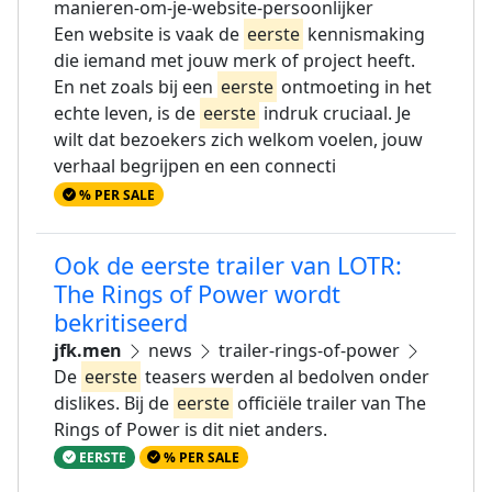
manieren-om-je-website-persoonlijker
Een website is vaak de
eerste
kennismaking
die iemand met jouw merk of project heeft.
En net zoals bij een
eerste
ontmoeting in het
echte leven, is de
eerste
indruk cruciaal. Je
wilt dat bezoekers zich welkom voelen, jouw
verhaal begrijpen en een connecti
% PER SALE
Ook de eerste trailer van LOTR:
The Rings of Power wordt
bekritiseerd
jfk.men
news
trailer-rings-of-power
De
eerste
teasers werden al bedolven onder
dislikes. Bij de
eerste
officiële trailer van The
Rings of Power is dit niet anders.
EERSTE
% PER SALE