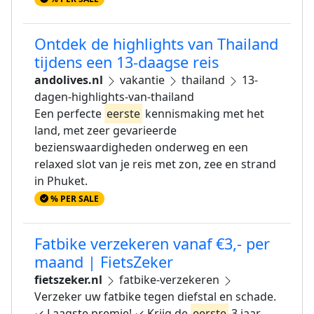
Ontdek de highlights van Thailand
tijdens een 13-daagse reis
andolives.nl
vakantie
thailand
13-
dagen-highlights-van-thailand
Een perfecte
eerste
kennismaking met het
land, met zeer gevarieerde
bezienswaardigheden onderweg en een
relaxed slot van je reis met zon, zee en strand
in Phuket.
% PER SALE
Fatbike verzekeren vanaf €3,- per
maand | FietsZeker
fietszeker.nl
fatbike-verzekeren
Verzeker uw fatbike tegen diefstal en schade.
✓ Laagste premie! ✓ Krijg de
eerste
3 jaar