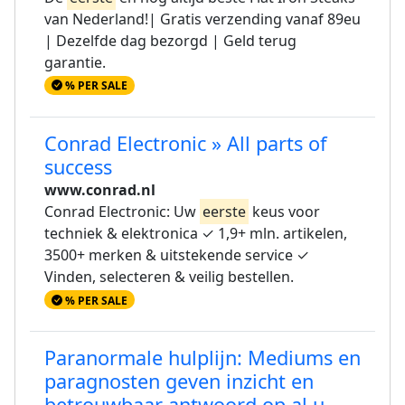
van Nederland!| Gratis verzending vanaf 89eu
| Dezelfde dag bezorgd | Geld terug
garantie.
% PER SALE
Conrad Electronic » All parts of
success
www.conrad.nl
Conrad Electronic: Uw
eerste
keus voor
techniek & elektronica ✓ 1,9+ mln. artikelen,
3500+ merken & uitstekende service ✓
Vinden, selecteren & veilig bestellen.
% PER SALE
Paranormale hulplijn: Mediums en
paragnosten geven inzicht en
betrouwbaar antwoord op al u