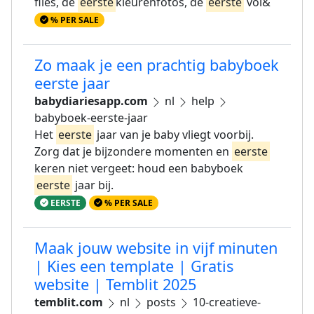
files, de
eerste
kleurenfotos, de
eerste
vol&
% PER SALE
Zo maak je een prachtig babyboek
eerste jaar
babydiariesapp.com
nl
help
babyboek-eerste-jaar
Het
eerste
jaar van je baby vliegt voorbij.
Zorg dat je bijzondere momenten en
eerste
keren niet vergeet: houd een babyboek
eerste
jaar bij.
EERSTE
% PER SALE
Maak jouw website in vijf minuten
| Kies een template | Gratis
website | Temblit 2025
temblit.com
nl
posts
10-creatieve-