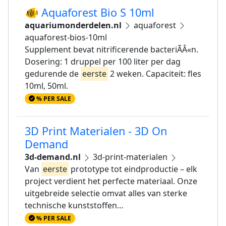
🐠 Aquaforest Bio S 10ml
aquariumonderdelen.nl
aquaforest
aquaforest-bios-10ml
Supplement bevat nitrificerende bacteriÃÂ«n.
Dosering: 1 druppel per 100 liter per dag
gedurende de
eerste
2 weken. Capaciteit: fles
10ml, 50ml.
% PER SALE
3D Print Materialen - 3D On
Demand
3d-demand.nl
3d-print-materialen
Van
eerste
prototype tot eindproductie – elk
project verdient het perfecte materiaal. Onze
uitgebreide selectie omvat alles van sterke
technische kunststoffen…
% PER SALE