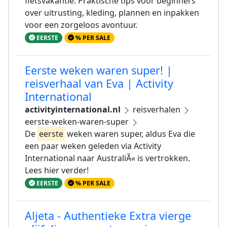
fietsvakantie. Praktische tips voor beginners
over uitrusting, kleding, plannen en inpakken
voor een zorgeloos avontuur.
EERSTE
% PER SALE
Eerste weken waren super! |
reisverhaal van Eva | Activity
International
activityinternational.nl
reisverhalen
eerste-weken-waren-super
De
eerste
weken waren super, aldus Eva die
een paar weken geleden via Activity
International naar AustraliÃ« is vertrokken.
Lees hier verder!
EERSTE
% PER SALE
Aljeta - Authentieke Extra vierge