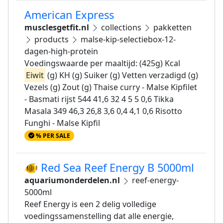
American Express
musclesgetfit.nl
collections
pakketten
products
malse-kip-selectiebox-12-
dagen-high-protein
Voedingswaarde per maaltijd: (425g) Kcal
Eiwit
(g) KH (g) Suiker (g) Vetten verzadigd (g)
Vezels (g) Zout (g) Thaise curry - Malse Kipfilet
- Basmati rijst 544 41,6 32 4 5 5 0,6 Tikka
Masala 349 46,3 26,8 3,6 0,4 4,1 0,6 Risotto
Funghi - Malse Kipfil
% PER SALE
🐠 Red Sea Reef Energy B 5000ml
aquariumonderdelen.nl
reef-energy-
5000ml
Reef Energy is een 2 delig volledige
voedingssamenstelling dat alle energie,