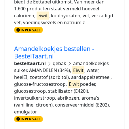
biedt de Eettabel uitkomst. Van meer dan
1.600 producten staat vermeld hoeveel
calorieën,
eiwit
, koolhydraten, vet, verzadigd
vet, voedingsvezels en natrium z
% PER SALE
Amandelkoekjes bestellen -
BestelTaart.nl
besteltaart.nl
gebak
amandelkoekjes
suiker, AMANDELEN (34%),
Eiwit
, water,
heelEI, zoetstof (sorbitol), aardappelzetmeel,
glucose-fructosestroop,
Eiwit
poeder,
glucosestroop, stabilisator (E420i),
invertsuikerstroop, abrikozen, aroma's
(vanilline, citroen), conserveermiddel (E202),
emulgator
% PER SALE