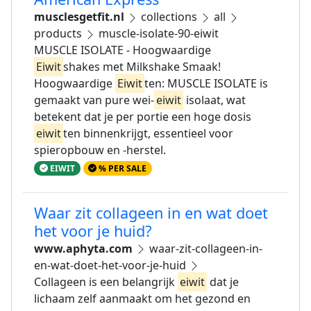
musclesgetfit.nl
collections
all
products
muscle-isolate-90-eiwit
MUSCLE ISOLATE - Hoogwaardige
Eiwit
shakes met Milkshake Smaak!
Hoogwaardige
Eiwit
ten: MUSCLE ISOLATE is
gemaakt van pure wei-
eiwit
isolaat, wat
betekent dat je per portie een hoge dosis
eiwit
ten binnenkrijgt, essentieel voor
spieropbouw en -herstel.
EIWIT
% PER SALE
Waar zit collageen in en wat doet
het voor je huid?
www.aphyta.com
waar-zit-collageen-in-
en-wat-doet-het-voor-je-huid
Collageen is een belangrijk
eiwit
dat je
lichaam zelf aanmaakt om het gezond en