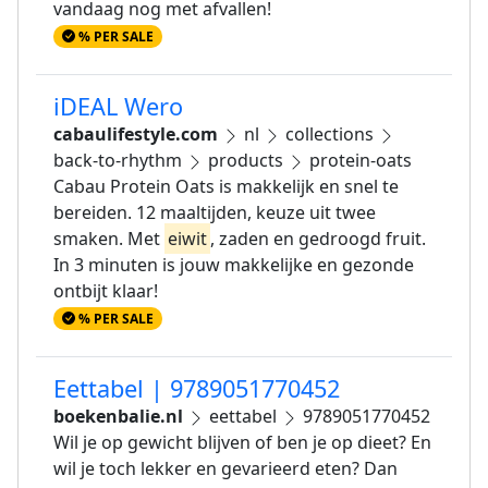
vandaag nog met afvallen!
% PER SALE
iDEAL Wero
cabaulifestyle.com
nl
collections
back-to-rhythm
products
protein-oats
Cabau Protein Oats is makkelijk en snel te
bereiden. 12 maaltijden, keuze uit twee
smaken. Met
eiwit
, zaden en gedroogd fruit.
In 3 minuten is jouw makkelijke en gezonde
ontbijt klaar!
% PER SALE
Eettabel | 9789051770452
boekenbalie.nl
eettabel
9789051770452
Wil je op gewicht blijven of ben je op dieet? En
wil je toch lekker en gevarieerd eten? Dan