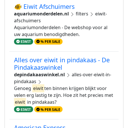
🐠 Eiwit Afschuimers
aquariumonderdelen.nl
filters
eiwit-
afschuimers
Aquariumonderdelen - De webshop voor al
uw aquarium benodigdheden.
EIWIT
% PER SALE
Alles over eiwit in pindakaas - De
Pindakaaswinkel
depindakaaswinkel.nl
alles-over-eiwit-in-
pindakaas
Genoeg
eiwit
ten binnen krijgen blijkt voor
velen erg lastig te zijn. Hoe zit het precies met
eiwit
in pindakaas?
EIWIT
% PER SALE
American Express