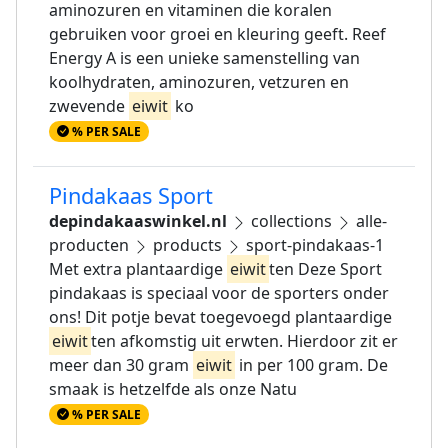
aminozuren en vitaminen die koralen
gebruiken voor groei en kleuring geeft. Reef
Energy A is een unieke samenstelling van
koolhydraten, aminozuren, vetzuren en
zwevende
eiwit
ko
% PER SALE
Pindakaas Sport
depindakaaswinkel.nl
collections
alle-
producten
products
sport-pindakaas-1
Met extra plantaardige
eiwit
ten Deze Sport
pindakaas is speciaal voor de sporters onder
ons! Dit potje bevat toegevoegd plantaardige
eiwit
ten afkomstig uit erwten. Hierdoor zit er
meer dan 30 gram
eiwit
in per 100 gram. De
smaak is hetzelfde als onze Natu
% PER SALE