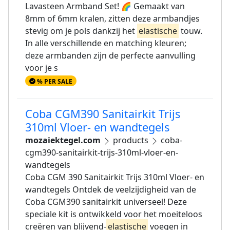
Lavasteen Armband Set! 🌈 Gemaakt van
8mm of 6mm kralen, zitten deze armbandjes
stevig om je pols dankzij het
elastische
touw.
In alle verschillende en matching kleuren;
deze armbanden zijn de perfecte aanvulling
voor je s
% PER SALE
Coba CGM390 Sanitairkit Trijs
310ml Vloer- en wandtegels
mozaiektegel.com
products
coba-
cgm390-sanitairkit-trijs-310ml-vloer-en-
wandtegels
Coba CGM 390 Sanitairkit Trijs 310ml Vloer- en
wandtegels Ontdek de veelzijdigheid van de
Coba CGM390 sanitairkit universeel! Deze
speciale kit is ontwikkeld voor het moeiteloos
creëren van blijvend-
elastische
voegen in