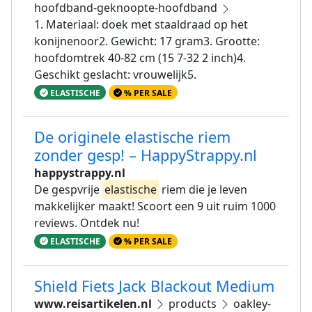
hoofdband-geknoopte-hoofdband
1. Materiaal: doek met staaldraad op het
konijnenoor2. Gewicht: 17 gram3. Grootte:
hoofdomtrek 40-82 cm (15 7-32 2 inch)4.
Geschikt geslacht: vrouwelijk5.
ELASTISCHE
% PER SALE
De originele elastische riem
zonder gesp! – HappyStrappy.nl
happystrappy.nl
De gespvrije
elastische
riem die je leven
makkelijker maakt! Scoort een 9 uit ruim 1000
reviews. Ontdek nu!
ELASTISCHE
% PER SALE
Shield Fiets Jack Blackout Medium
www.reisartikelen.nl
products
oakley-