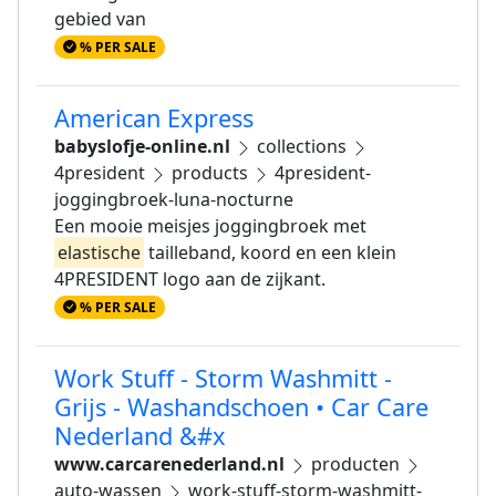
gebied van
% PER SALE
American Express
babyslofje-online.nl
collections
4president
products
4president-
joggingbroek-luna-nocturne
Een mooie meisjes joggingbroek met
elastische
tailleband, koord en een klein
4PRESIDENT logo aan de zijkant.
% PER SALE
Work Stuff - Storm Washmitt -
Grijs - Washandschoen • Car Care
Nederland &#x
www.carcarenederland.nl
producten
auto-wassen
work-stuff-storm-washmitt-