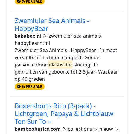
% PER SALE
Zwemluier Sea Animals -
HappyBear
bababoe.nl
zwemluier-sea-animals-
happybear.html
Zwemluier Sea Animals - HappyBear - In maat
verstelbaar- Licht en compact- Goede
pasvorm door
elastische
sluiting- Te
gebruiken van geboorte tot 2-3 jaar- Wasbaar
op 40 graden
% PER SALE
Boxershorts Rico (3-pack) -
Lichtgroen, Papaya & Lichtblauw
Ton Sur To –
bamboobasics.com
collections
nieuw