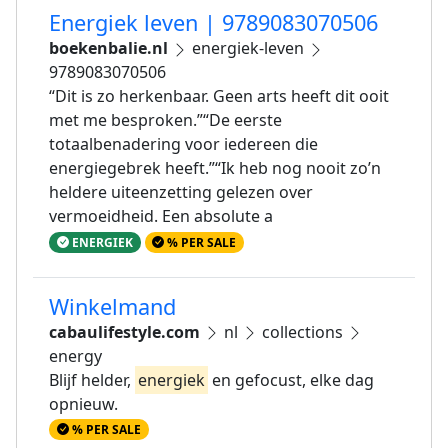
Energiek leven | 9789083070506
boekenbalie.nl
energiek-leven
9789083070506
“Dit is zo herkenbaar. Geen arts heeft dit ooit
met me besproken.”“De eerste
totaalbenadering voor iedereen die
energiegebrek heeft.”“Ik heb nog nooit zo’n
heldere uiteenzetting gelezen over
vermoeidheid. Een absolute a
ENERGIEK
% PER SALE
Winkelmand
cabaulifestyle.com
nl
collections
energy
Blijf helder,
energiek
en gefocust, elke dag
opnieuw.
% PER SALE