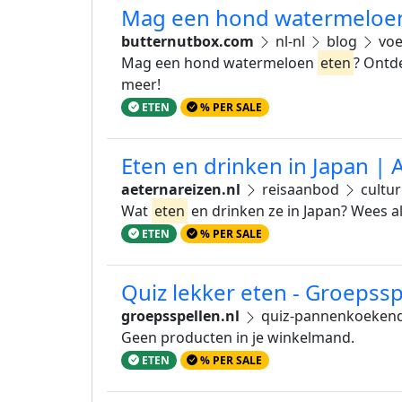
Mag een hond watermeloen
butternutbox.com
nl-nl
blog
voe
Mag een hond watermeloen
eten
? Ontd
meer!
ETEN
% PER SALE
Eten en drinken in Japan | 
aeternareizen.nl
reisaanbod
cultur
Wat
eten
en drinken ze in Japan? Wees a
ETEN
% PER SALE
Quiz lekker eten - Groepssp
groepsspellen.nl
quiz-pannenkoeken
Geen producten in je winkelmand.
ETEN
% PER SALE