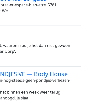
otes-et-espace-bien-etre_5781
r. We
eit, waarom zou je het dan niet gewoon
r Dorp’.
PONDJES VE — Body House
en-nog-steeds-geen-pondjes-verliezen-
je het binnen een week weer terug
rhoogd, je slaa