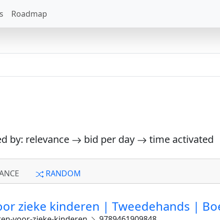
s
Roadmap
ed by: relevance
bid per day
time activated
ANCE
RANDOM
or zieke kinderen | Tweedehands | Bo
en-voor-zieke-kinderen
9789461909848