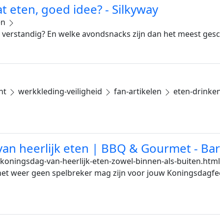
t eten, goed idee? - Silkyway
en
at verstandig? En welke avondsnacks zijn dan het meest ges
nt
werkkleding-veiligheid
fan-artikelen
eten-drinke
van heerlijk eten | BBQ & Gourmet - B
-koningsdag-van-heerlijk-eten-zowel-binnen-als-buiten.html
et weer geen spelbreker mag zijn voor jouw Koningsdagfees