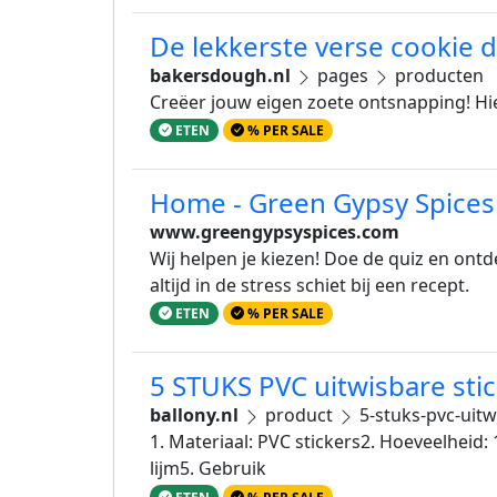
De lekkerste verse cookie d
bakersdough.nl
pages
producten
Creëer jouw eigen zoete ontsnapping! Hie
ETEN
% PER SALE
Home - Green Gypsy Spices
www.greengypsyspices.com
Wij helpen je kiezen! Doe de quiz en ontd
altijd in de stress schiet bij een recept.
ETEN
% PER SALE
5 STUKS PVC uitwisbare stic
ballony.nl
product
5-stuks-pvc-uitw
1. Materiaal: PVC stickers2. Hoeveelheid
lijm5. Gebruik
ETEN
% PER SALE