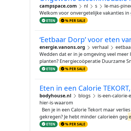
campspace.com
nl
s
le-mas-pine
Welkom voor onvergetelijke vakanties in
ETEN
% PER SALE
‘Eetbaar Dorp’ voor eten van
energie.vanons.org
verhaal
eetbaar
Wedden dat er in je omgeving veel meer l
planten? Energiecoöperatie Duurzame S
ETEN
% PER SALE
Eten in een Calorie TEKOR
bodyhouse.nl
blogs
is-een-calorie-
hier-is-waarom
Ben je in een Calorie Tekort maar verlie
gekregen? Je hebt minder calorieën geg
ETEN
% PER SALE