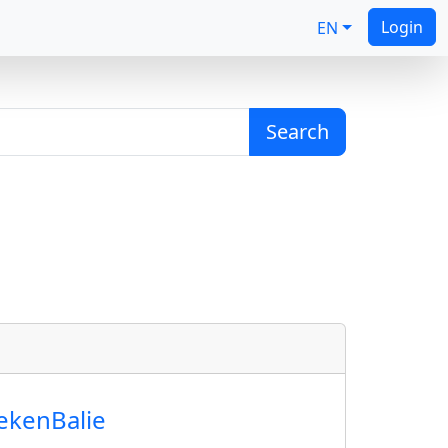
Login
EN
Search
ekenBalie