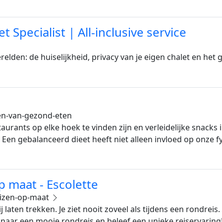
t Specialist | All-inclusive service
erelden: de huiselijkheid, privacy van je eigen chalet en het
en-van-gezond-eten
urants op elke hoek te vinden zijn en verleidelijke snacks i
 Een gebalanceerd dieet heeft niet alleen invloed op onze 
p maat - Escolette
eizen-op-maat
 laten trekken. Je ziet nooit zoveel als tijdens een rondrei
 naar een mooie rondreis en beleef een unieke reiservaring