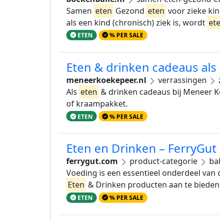
Samen
eten
Gezond
eten
voor zieke ki
als een kind (chronisch) ziek is, wordt
et
ETEN
% PER SALE
Eten & drinken cadeaus al
meneerkoekepeer.nl
verrassingen
Als
eten
& drinken cadeaus bij Meneer Ko
of kraampakket.
ETEN
% PER SALE
Eten en Drinken – FerryGut
ferrygut.com
product-categorie
ba
Voeding is een essentieel onderdeel van 
Eten
& Drinken producten aan te bieden d
ETEN
% PER SALE