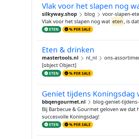
Vlak voor het slapen nog wa
silkyway.shop
blog
voor-slapen-et
Vlak voor het slapen nog wat
eten
, is d
ETEN
% PER SALE
Eten & drinken
mastertools.nl
nl_nl
ons-assortime
[object Object]
ETEN
% PER SALE
Geniet tijdens Koningsdag 
bbqengourmet.nl
blog-geniet-tijdens
Bij Barbecue & Gourmet geloven we dat h
succesvolle Koningsdag!
ETEN
% PER SALE