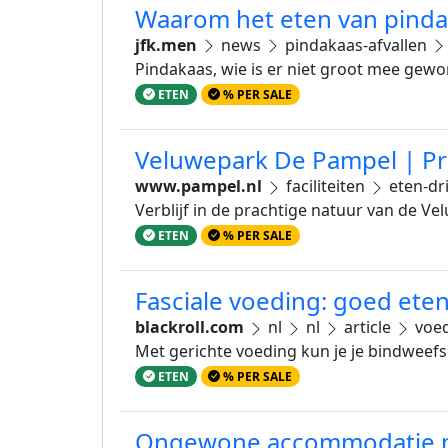
Waarom het eten van pindaka
jfk.men
news
pindakaas-afvallen
Pindakaas, wie is er niet groot mee gewor
ETEN
% PER SALE
Veluwepark De Pampel | Pr
www.pampel.nl
faciliteiten
eten-dr
Verblijf in de prachtige natuur van de Ve
ETEN
% PER SALE
Fasciale voeding: goed eten
blackroll.com
nl
nl
article
voed
Met gerichte voeding kun je je bindweefs
ETEN
% PER SALE
Ongewone accommodatie me