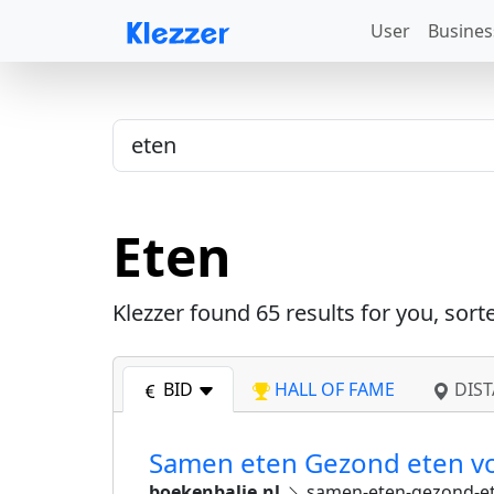
User
Busines
Eten
Klezzer found
65
results for you, sort
BID
HALL OF FAME
DIST
Samen eten Gezond eten vo
boekenbalie.nl
samen-eten-gezond-et