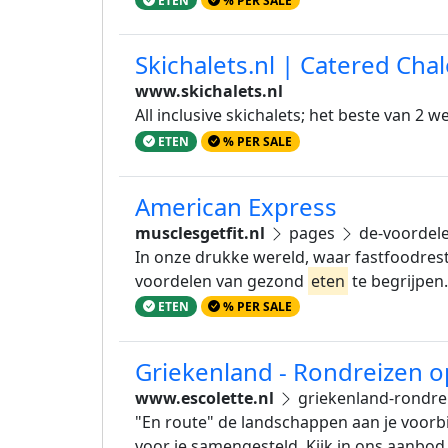
Skichalets.nl | Catered Chale
www.skichalets.nl
All inclusive skichalets; het beste van 2 w
ETEN
% PER SALE
American Express
musclesgetfit.nl
pages
de-voordel
In onze drukke wereld, waar fastfoodresta
voordelen van gezond
eten
te begrijpen.
ETEN
% PER SALE
Griekenland - Rondreizen o
www.escolette.nl
griekenland-rondr
"En route" de landschappen aan je voorbij
voor je samengesteld. Kijk in ons aanbod