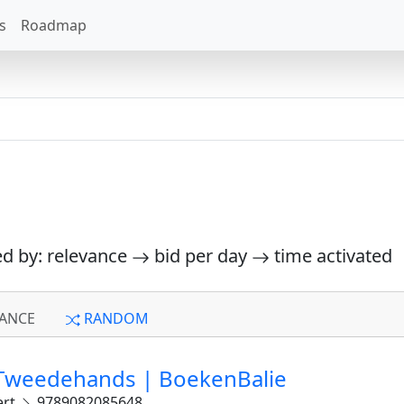
s
Roadmap
ed by: relevance
bid per day
time activated
ANCE
RANDOM
| Tweedehands | BoekenBalie
ert
9789082085648