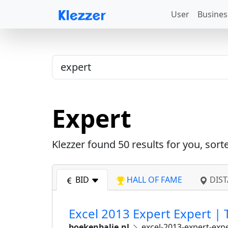
User
Busines
Expert
Klezzer found
50
results for you, sort
BID
HALL OF FAME
DIST
Excel 2013 Expert Expert 
boekenbalie.nl
excel-2013-expert-exp