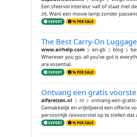
Een sfeervol interieur valt of staat met de
zit. Want een mooie lamp zonder passende l
EXPERT
% PER SALE
The Best Carry-On Luggage f
www.airhelp.com
en-gb
blog
bes
Wherever you go, all you’ve got is everyt
are essential.
EXPERT
% PER SALE
Ontvang een gratis voorstel
alfareizen.nl
nl
ontvang-een-gratis-
Gemakkelijk en vrijblijvend een offerte v
persoonlijk reisvoorstel op te stellen d
EXPERT
% PER SALE