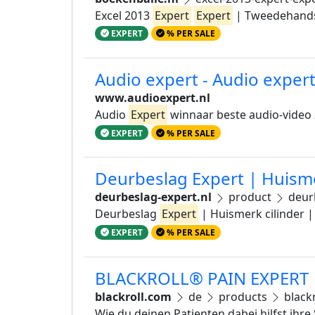
Excel 2013
Expert
Expert
| Tweedehands
EXPERT
% PER SALE
Audio expert - Audio exper
www.audioexpert.nl
Audio
Expert
winnaar beste audio-video 
EXPERT
% PER SALE
Deurbeslag Expert | Huismer
deurbeslag-expert.nl
product
deurb
Deurbeslag
Expert
| Huismerk cilinder |
EXPERT
% PER SALE
BLACKROLL® PAIN EXPERT
blackroll.com
de
products
blackr
Wie du deinen Patienten dabei hilfst ihr