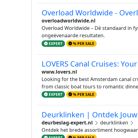
Overload Worldwide - Overl
overloadworldwide.nl
Overload Worldwide – Dé standaard in fys
ongeëvenaarde resultaten.
EXPERT
% PER SALE
LOVERS Canal Cruises: Your
www.lovers.nl
Looking for the best Amsterdam canal crui
from classic boat tours to romantic dinne
EXPERT
% PER SALE
Deurklinken | Ontdek Jouw S
deurbeslag-expert.nl
deurklinken
Ontdek het brede assortiment hoogwaardi
EXPERT
% PER SALE