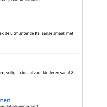
dek de uitmuntende Italiaanse smaak met
am, veilig en ideaal voor kinderen vanaf 8
onen
-je-dat-als-een-expert