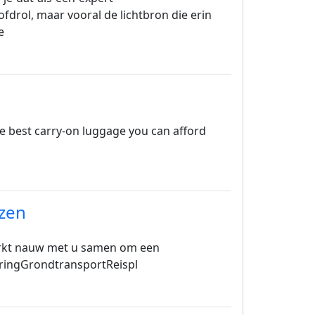
oofdrol, maar vooral de lichtbron die erin
e
he best carry-on luggage you can afford
izen
rkt nauw met u samen om een
veringGrondtransportReispl