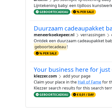
Lijntekening baby: een tijdloos kunstwerk
GEBOORTECADEAU
% PER SALE
Duurzaam cadeaupakket ba
meneerkoekepeer.nl
verrassingen
Ontdek een duurzaam cadeaupakket baby 
geboortecadeau
!
% PER SALE
Your business here for just
klezzer.com
add your page
Claim your place in the
Hall of Fame
for t
Klezzer search results for this search te
GEBOORTECADEAU
€ 0,01 / DAY