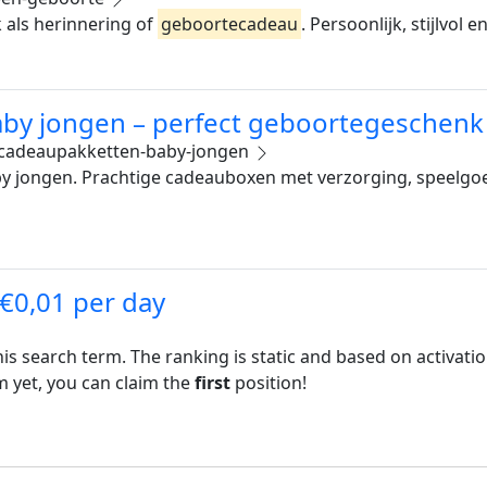
 als herinnering of
geboortecadeau
. Persoonlijk, stijlvol
by jongen – perfect geboortegeschenk
cadeaupakketten-baby-jongen
jongen. Prachtige cadeauboxen met verzorging, speelgoed
 €0,01 per day
his search term. The ranking is static and based on activati
rm yet, you can claim the
first
position!