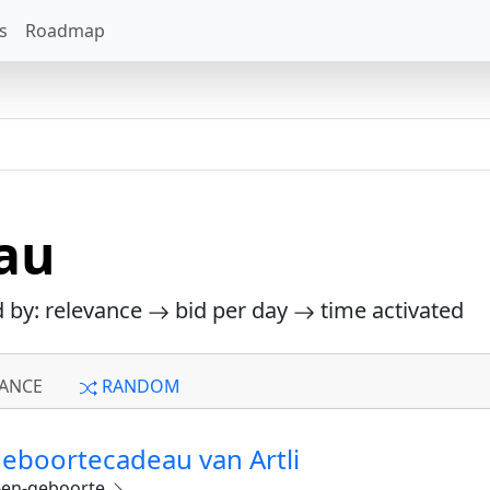
s
Roadmap
au
d by: relevance
bid per day
time activated
ANCE
RANDOM
geboortecadeau van Artli
y-en-geboorte