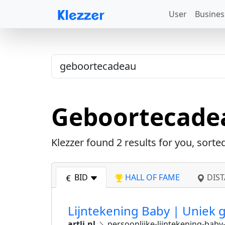
User
Busines
Geboortecade
Klezzer found
2
results for you, sorte
BID
HALL OF FAME
DIST
Lijntekening Baby | Uniek 
artli.nl
persoonlijke-lijntekening-bab