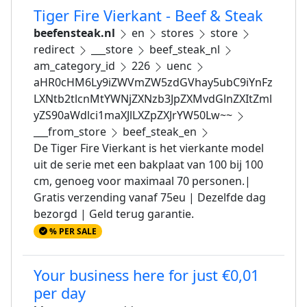
Tiger Fire Vierkant - Beef & Steak
beefensteak.nl
en
stores
store
redirect
___store
beef_steak_nl
am_category_id
226
uenc
aHR0cHM6Ly9iZWVmZW5zdGVhay5ubC9iYnFz
LXNtb2tlcnMtYWNjZXNzb3JpZXMvdGlnZXItZml
yZS90aWdlci1maXJlLXZpZXJrYW50Lw~~
___from_store
beef_steak_en
De Tiger Fire Vierkant is het vierkante model
uit de serie met een bakplaat van 100 bij 100
cm, genoeg voor maximaal 70 personen.|
Gratis verzending vanaf 75eu | Dezelfde dag
bezorgd | Geld terug garantie.
% PER SALE
Your business here for just €0,01
per day