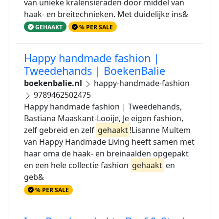
van unieke kralensieraden door middel van
haak- en breitechnieken. Met duidelijke ins&
GEHAAKT
% PER SALE
Happy handmade fashion |
Tweedehands | BoekenBalie
boekenbalie.nl
happy-handmade-fashion
9789462502475
Happy handmade fashion | Tweedehands,
Bastiana Maaskant-Looije, Je eigen fashion,
zelf gebreid en zelf
gehaakt
!Lisanne Multem
van Happy Handmade Living heeft samen met
haar oma de haak- en breinaalden opgepakt
en een hele collectie fashion
gehaakt
en
geb&
% PER SALE