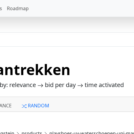
s
Roadmap
antrekken
 by: relevance
bid per day
time activated
ANCE
RANDOM
gstein
products
playshoes-uv-waterschoenen-uni-ma