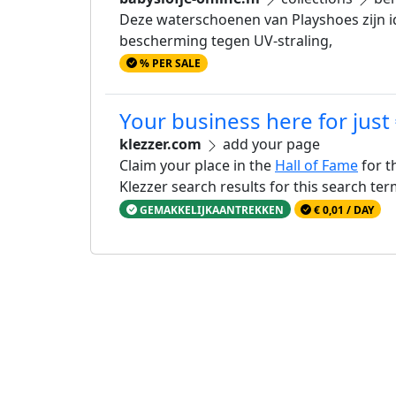
Deze waterschoenen van Playshoes zijn ide
bescherming tegen UV-straling,
% PER SALE
Your business here for just
klezzer.com
add your page
Claim your place in the
Hall of Fame
for t
Klezzer search results for this search te
GEMAKKELIJKAANTREKKEN
€ 0,01 / DAY