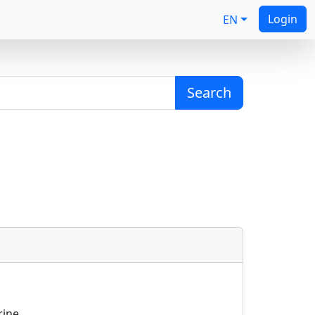
Login
EN
Search
rine