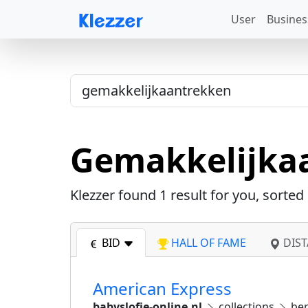
User
Busines
Gemakkelijka
Klezzer found
1
result for you, sorted
BID
HALL OF FAME
DIST
American Express
babyslofje-online.nl
collections
ber