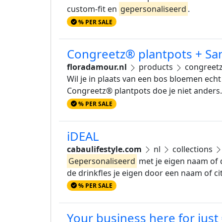
custom-fit en
gepersonaliseerd
.
% PER SALE
Congreetz® plantpots + Sans
floradamour.nl
products
congreetz
Wil je in plaats van een bos bloemen ech
Congreetz® plantpots doe je niet anders
% PER SALE
iDEAL
cabaulifestyle.com
nl
collections
Gepersonaliseerd
met je eigen naam of q
de drinkfles je eigen door een naam of ci
% PER SALE
Your business here for just