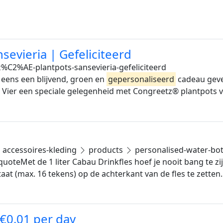
evieria | Gefeliciteerd
%C2%AE-plantpots-sansevieria-gefeliciteerd
t eens een blijvend, groen en
gepersonaliseerd
cadeau geve
. Vier een speciale gelegenheid met Congreetz® plantpots 
accessoires-kleding
products
personalised-water-bot
uoteMet de 1 liter Cabau Drinkfles hoef je nooit bang te zi
taat (max. 16 tekens) op de achterkant van de fles te zette
 €0,01 per day