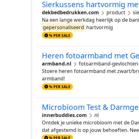
Sierkussens hartvormig met
dekbedbedrukken.com
product
si
Na een lange werkdag heerlijk op de ban
gepersonaliseerd
hartvormig
% PER SALE
Heren fotoarmband met Gevl
armband.nl
fotoarmband-gevlochten
Stoere heren fotoarmband met zwart/bru
armband!
% PER SALE
Microbioom Test & Darmgez
innerbuddies.com
nl
Ontdek je unieke microbioom met de Da
dat afgestemd is op jouw behoeften. Nee
% PER SALE