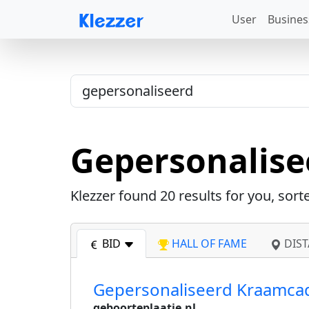
User
Busines
Gepersonalise
Klezzer found
20
results for you, sort
BID
HALL OF FAME
DIST
Gepersonaliseerd Kraamca
geboorteplaatje.nl