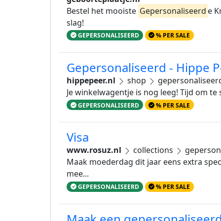
Bestel het mooiste
Gepersonaliseerd
e K
slag!
GEPERSONALISEERD
% PER SALE
Gepersonaliseerd - Hippe P
hippepeer.nl
shop
gepersonalisee
Je winkelwagentje is nog leeg! Tijd om te
GEPERSONALISEERD
% PER SALE
Visa
www.rosuz.nl
collections
geperson
Maak moederdag dit jaar eens extra speci
mee...
GEPERSONALISEERD
% PER SALE
Maak een gepersonaliseer