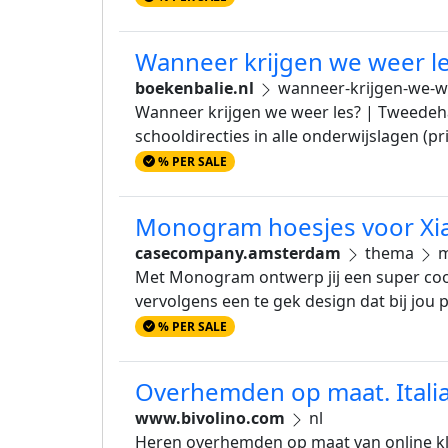
Wanneer krijgen we weer l
boekenbalie.nl
wanneer-krijgen-we-w
Wanneer krijgen we weer les? | Tweede
schooldirecties in alle onderwijslagen (p
% PER SALE
Monogram hoesjes voor Xia
casecompany.amsterdam
thema
m
Met Monogram ontwerp jij een super co
vervolgens een te gek design dat bij jou
% PER SALE
Overhemden op maat. Itali
www.bivolino.com
nl
Heren overhemden op maat van online kl