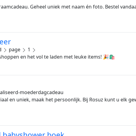
raamcadeau. Geheel uniek met naam én foto. Bestel vandaa
eer
rd
page
1
 shoppen en het vol te laden met leuke items! 🎉🛍
aliseerd-moederdagcadeau
aal en uniek, maak het persoonlijk. Bij Rosuz kunt u elk g
d babyshower boek