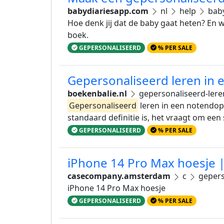
babydiariesapp.com
nl
help
bab
Hoe denk jij dat de baby gaat heten? En 
boek.
GEPERSONALISEERD
% PER SALE
Gepersonaliseerd leren in
boekenbalie.nl
gepersonaliseerd-ler
Gepersonaliseerd
leren in een notendop
standaard definitie is, het vraagt om ee
GEPERSONALISEERD
% PER SALE
iPhone 14 Pro Max hoesje |
casecompany.amsterdam
c
gepers
iPhone 14 Pro Max hoesje
GEPERSONALISEERD
% PER SALE