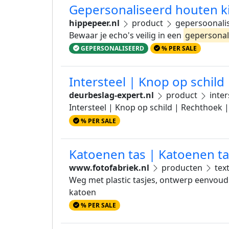
Gepersonaliseerd houten kis
hippepeer.nl
product
gepersoonalis
Bewaar je echo's veilig in een
gepersonal
GEPERSONALISEERD
% PER SALE
Intersteel | Knop op schil
deurbeslag-expert.nl
product
inter
Intersteel | Knop op schild | Rechthoek 
% PER SALE
Katoenen tas | Katoenen t
www.fotofabriek.nl
producten
text
Weg met plastic tasjes, ontwerp eenvoudi
katoen
% PER SALE