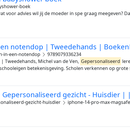
yshower-boek
wat voor advies wil jij de moeder in spe graag meegeven? D
 een notendop | Tweedehands | Boeken
en-in-een-notendop
9789079336234
 | Tweedehands, Michel van de Ven,
Gepersonaliseerd
ler
n schooleigen betekenisgeving. Scholen verkennen op grote 
 Gepersonaliseerd gezicht - Huisdier 
onaliseerd-gezicht-huisdier
iphone-14-pro-max-magsafe