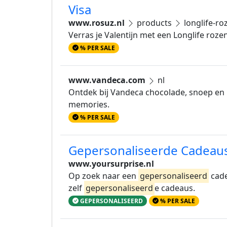
Visa
www.rosuz.nl
products
longlife-ro
Verras je Valentijn met een Longlife roze
% PER SALE
www.vandeca.com
nl
Ontdek bij Vandeca chocolade, snoep en 
memories.
% PER SALE
Gepersonaliseerde Cadeaus
www.yoursurprise.nl
Op zoek naar een
gepersonaliseerd
cade
zelf
gepersonaliseerd
e cadeaus.
GEPERSONALISEERD
% PER SALE