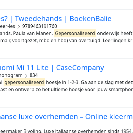
es? | Tweedehands | BoekenBalie
eer-les
9789463191760
hands, Paula van Manen,
Gepersonaliseerd
onderwijs heeft 
rimair, voortgezet, mbo en hbo) van overtuigd. Leerlingen kr
omi Mi 11 Lite | CaseCompany
onogram
834
ol
gepersonaliseerd
hoesje in 1-2-3. Ga aan de slag met deze
 past en ontwerp zo het ultieme hoesje voor jouw smartpho
aanse luxe overhemden – Online kleerm
eermaker Bivolino. Luxe italiaanse overhemden sinds 19