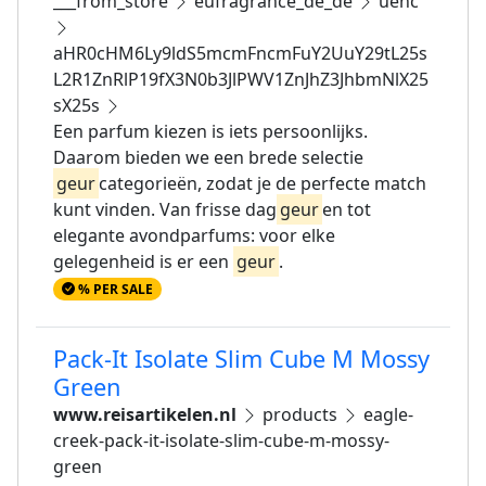
___from_store
eufragrance_de_de
uenc
aHR0cHM6Ly9ldS5mcmFncmFuY2UuY29tL25s
L2R1ZnRlP19fX3N0b3JlPWV1ZnJhZ3JhbmNlX25
sX25s
Een parfum kiezen is iets persoonlijks.
Daarom bieden we een brede selectie
geur
categorieën, zodat je de perfecte match
kunt vinden. Van frisse dag
geur
en tot
elegante avondparfums: voor elke
gelegenheid is er een
geur
.
% PER SALE
Pack-It Isolate Slim Cube M Mossy
Green
www.reisartikelen.nl
products
eagle-
creek-pack-it-isolate-slim-cube-m-mossy-
green