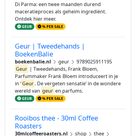
Di Parma: een twee maanden durend
maceratieproces als geheim ingrediënt.
Ontdek hier meer.
GEUR
% PER SALE
Geur | Tweedehands |
BoekenBalie
boekenbalie.nl
geur
9789025911195
Geur
| Tweedehands, Frank Bloem,
Parfummaker Frank Bloem introduceert in je
in ‘
Geur
. De vergeten sensatie’ in de wondere
wereld van
geur
en parfums.
GEUR
% PER SALE
Rooibos thee - 30ml Coffee
Roasters
30mlcoffeeroasters.nl
shop
thee