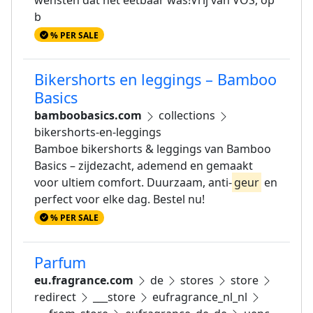
wensten dat het eetbaar was!Vrij van VOS, op
b
% PER SALE
Bikershorts en leggings – Bamboo
Basics
bamboobasics.com
collections
bikershorts-en-leggings
Bamboe bikershorts & leggings van Bamboo
Basics – zijdezacht, ademend en gemaakt
voor ultiem comfort. Duurzaam, anti-
geur
en
perfect voor elke dag. Bestel nu!
% PER SALE
Parfum
eu.fragrance.com
de
stores
store
redirect
___store
eufragrance_nl_nl