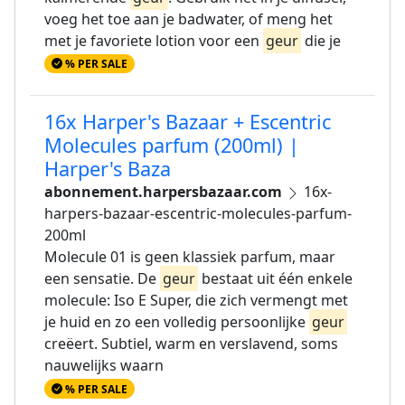
voeg het toe aan je badwater, of meng het
met je favoriete lotion voor een
geur
die je
% PER SALE
16x Harper's Bazaar + Escentric
Molecules parfum (200ml) |
Harper's Baza
abonnement.harpersbazaar.com
16x-
harpers-bazaar-escentric-molecules-parfum-
200ml
Molecule 01 is geen klassiek parfum, maar
een sensatie. De
geur
bestaat uit één enkele
molecule: Iso E Super, die zich vermengt met
je huid en zo een volledig persoonlijke
geur
creëert. Subtiel, warm en verslavend, soms
nauwelijks waarn
% PER SALE