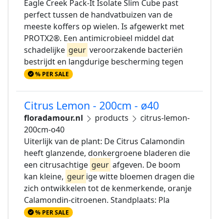
Eagle Creek Pack-It Isolate Slim Cube past
perfect tussen de handvatbuizen van de
meeste koffers op wielen. Is afgewerkt met
PROTX2®. Een antimicrobieel middel dat
schadelijke
geur
veroorzakende bacteriën
bestrijdt en langdurige bescherming tegen
% PER SALE
Citrus Lemon - 200cm - ø40
floradamour.nl
products
citrus-lemon-
200cm-o40
Uiterlijk van de plant: De Citrus Calamondin
heeft glanzende, donkergroene bladeren die
een citrusachtige
geur
afgeven. De boom
kan kleine,
geur
ige witte bloemen dragen die
zich ontwikkelen tot de kenmerkende, oranje
Calamondin-citroenen. Standplaats: Pla
% PER SALE