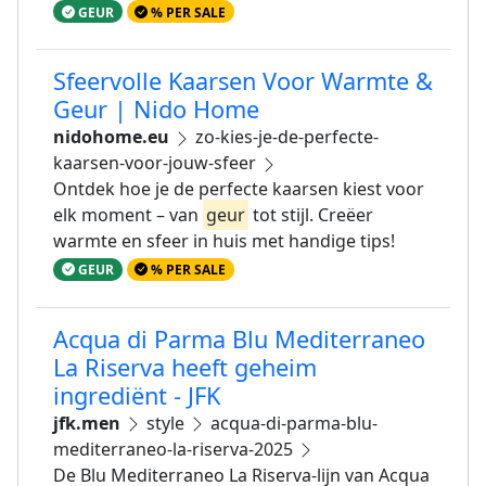
GEUR
% PER SALE
Sfeervolle Kaarsen Voor Warmte &
Geur | Nido Home
nidohome.eu
zo-kies-je-de-perfecte-
kaarsen-voor-jouw-sfeer
Ontdek hoe je de perfecte kaarsen kiest voor
elk moment – van
geur
tot stijl. Creëer
warmte en sfeer in huis met handige tips!
GEUR
% PER SALE
Acqua di Parma Blu Mediterraneo
La Riserva heeft geheim
ingrediënt - JFK
jfk.men
style
acqua-di-parma-blu-
mediterraneo-la-riserva-2025
De Blu Mediterraneo La Riserva-lijn van Acqua