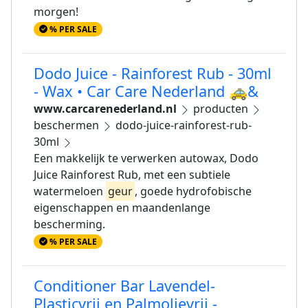
morgen!
% PER SALE
Dodo Juice - Rainforest Rub - 30ml
- Wax • Car Care Nederland 🚕&
www.carcarenederland.nl
producten
beschermen
dodo-juice-rainforest-rub-
30ml
Een makkelijk te verwerken autowax, Dodo
Juice Rainforest Rub, met een subtiele
watermeloen
geur
, goede hydrofobische
eigenschappen en maandenlange
bescherming.
% PER SALE
Conditioner Bar Lavendel-
Plasticvrij en Palmolievrij -