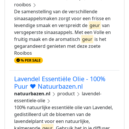
rooibos
De samenstelling van de verschillende
sinaasappelsmaken zorgt voor een frisse en
levendige smaak en verspreidt de
geur
van
versgeperste sinaasappels. Met een Volle en
fruitig maak en de aromatisch
geur
is het
gegarandeerd genieten met deze zoete
Rooibos
% PER SALE
Lavendel Essentiële Olie - 100%
Puur ❤️ Natuurbazen.nl
natuurbazen.nl
product
lavendel-
essentiele-olie
100% natuurlijke essentiële olie van Lavendel,
gedistilleerd uit de bloemen van de
lavendelplant voor een natuurlijke,
kalmerende
geur
. Gebruik het in je diffuser,