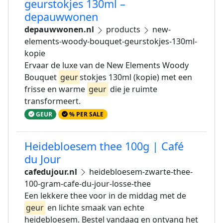
geurstokjes 130ml –
depauwwonen
depauwwonen.nl
products
new-
elements-woody-bouquet-geurstokjes-130ml-
kopie
Ervaar de luxe van de New Elements Woody
Bouquet
geur
stokjes 130ml (kopie) met een
frisse en warme
geur
die je ruimte
transformeert.
GEUR
% PER SALE
Heidebloesem thee 100g | Café
du Jour
cafedujour.nl
heidebloesem-zwarte-thee-
100-gram-cafe-du-jour-losse-thee
Een lekkere thee voor in de middag met de
geur
en lichte smaak van echte
heidebloesem. Bestel vandaag en ontvang het