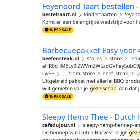
Feyenoord Taart bestellen - 
besteltaart.nl
kindertaarten
feyeno
Komt er een belangrijke wedstrijd voor 
% PER SALE
Barbecuepakket Easy voor 4
beefensteak.nl
stores
store
redi
aHR0cHM6Ly9iZWVmZW5zdGVhay5ubC9j
Lw~~
___from_store
beef_steak_nl
Uitgebreid pakket met allerlei BBQ produ
wilt genieten van je
gezelschap
dan dat je
% PER SALE
Sleepy Hemp Thee - Dutch H
cafedujour.nl
sleepy-hemp-hennep-and
De hennep van Dutch Harvest krijgt
geze
ontspanningsthee compleet en nemen je m