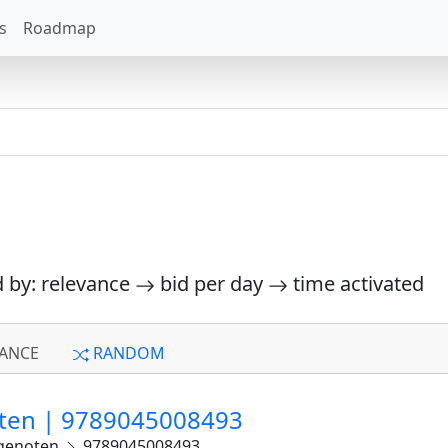
s
Roadmap
d by: relevance
bid per day
time activated
ANCE
RANDOM
oten | 9789045008493
dgenoten
9789045008493