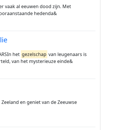
eer vaak al eeuwen dood zijn. Met
t vooraanstaande hedenda&
ie
RSIn het
gezelschap
van leugenaars is
teld, van het mysterieuze einde&
 Zeeland en geniet van de Zeeuwse