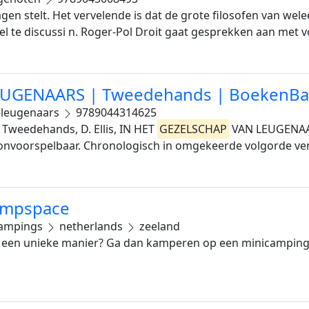
en stelt. Het vervelende is dat de grote filosofen van wel
 wel te discussi n. Roger-Pol Droit gaat gesprekken aan me
EUGENAARS | Tweedehands | BoekenBal
-leugenaars
9789044314625
weedehands, D. Ellis, IN HET
GEZELSCHAP
VAN LEUGENAA
n onvoorspelbaar. Chronologisch in omgekeerde volgorde ver
Campspace
ampings
netherlands
zeeland
op een unieke manier? Ga dan kamperen op een minicamping