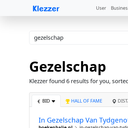
User
Busines
Gezelschap
Klezzer found
6
results for you, sorte
BID
HALL OF FAME
DIST
In Gezelschap Van Tydgen
boekenbalie.nl
in-gezelschap-van-ty