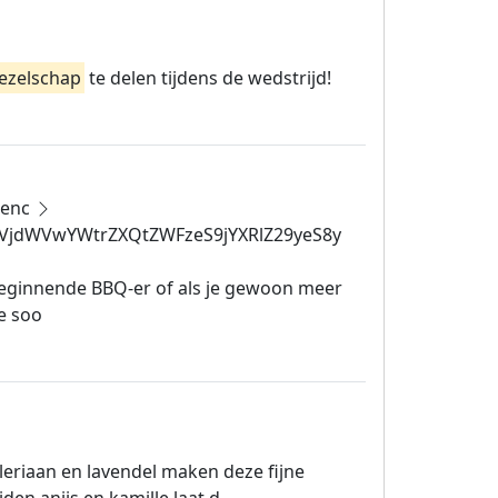
ezelschap
te delen tijdens de wedstrijd!
enc
jdWVwYWtrZXQtZWFzeS9jYXRlZ29yeS8y
e beginnende BBQ-er of als je gewoon meer
se soo
leriaan en lavendel maken deze fijne
en anijs en kamille laat d