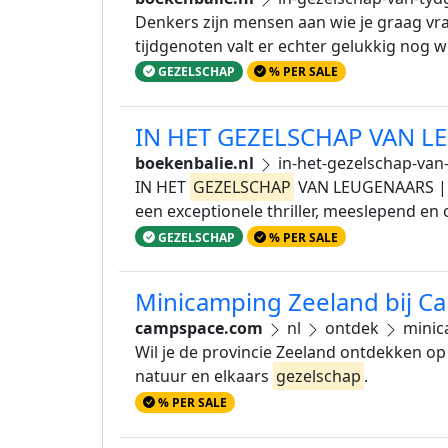
Denkers zijn mensen aan wie je graag vrag
tijdgenoten valt er echter gelukkig nog
GEZELSCHAP
% PER SALE
IN HET GEZELSCHAP VAN L
boekenbalie.nl
in-het-gezelschap-van
IN HET
GEZELSCHAP
VAN LEUGENAARS | T
een exceptionele thriller, meeslepend e
GEZELSCHAP
% PER SALE
Minicamping Zeeland bij 
campspace.com
nl
ontdek
minic
Wil je de provincie Zeeland ontdekken 
natuur en elkaars
gezelschap
.
% PER SALE