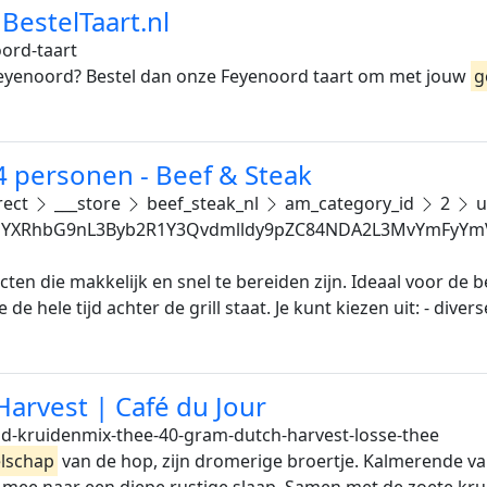
BestelTaart.nl
ord-taart
Feyenoord? Bestel dan onze Feyenoord taart om met jouw
g
 personen - Beef & Steak
rect
___store
beef_steak_nl
am_category_id
2
u
YXRhbG9nL3Byb2R1Y3Qvdmlldy9pZC84NDA2L3MvYmFyYmV
cten die makkelijk en snel te bereiden zijn. Ideaal voor d
 de hele tijd achter de grill staat. Je kunt kiezen uit: - diver
arvest | Café du Jour
-kruidenmix-thee-40-gram-dutch-harvest-losse-thee
lschap
van de hop, zijn dromerige broertje. Kalmerende va
ee naar een diepe rustige slaap. Samen met de zoete kruid