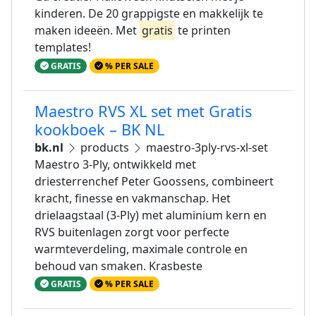
kinderen. De 20 grappigste en makkelijk te
maken ideeën. Met
gratis
te printen
templates!
GRATIS
% PER SALE
Maestro RVS XL set met Gratis
kookboek – BK NL
bk.nl
products
maestro-3ply-rvs-xl-set
Maestro 3-Ply, ontwikkeld met
driesterrenchef Peter Goossens, combineert
kracht, finesse en vakmanschap. Het
drielaagstaal (3-Ply) met aluminium kern en
RVS buitenlagen zorgt voor perfecte
warmteverdeling, maximale controle en
behoud van smaken. Krasbeste
GRATIS
% PER SALE