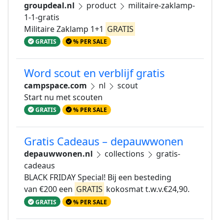
groupdeal.nl
product
militaire-zaklamp-
1-1-gratis
Militaire Zaklamp 1+1
GRATIS
GRATIS
% PER SALE
Word scout en verblijf gratis
campspace.com
nl
scout
Start nu met scouten
GRATIS
% PER SALE
Gratis Cadeaus – depauwwonen
depauwwonen.nl
collections
gratis-
cadeaus
BLACK FRIDAY Special! Bij een besteding
van €200 een
GRATIS
kokosmat t.w.v.€24,90.
GRATIS
% PER SALE