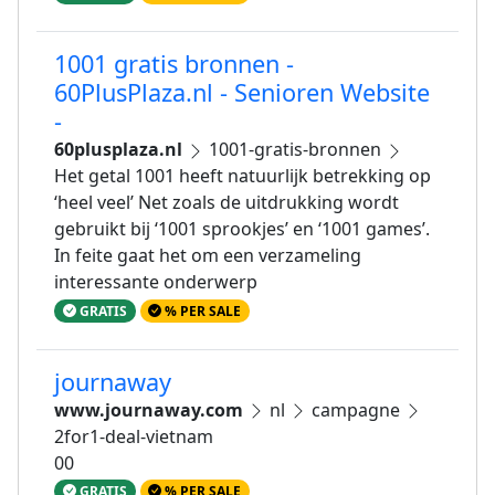
1001 gratis bronnen -
60PlusPlaza.nl - Senioren Website
-
60plusplaza.nl
1001-gratis-bronnen
Het getal 1001 heeft natuurlijk betrekking op
‘heel veel’ Net zoals de uitdrukking wordt
gebruikt bij ‘1001 sprookjes’ en ‘1001 games’.
In feite gaat het om een verzameling
interessante onderwerp
GRATIS
% PER SALE
journaway
www.journaway.com
nl
campagne
2for1-deal-vietnam
00
GRATIS
% PER SALE