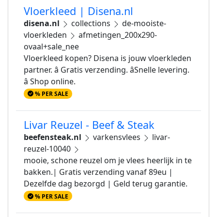
Vloerkleed | Disena.nl
disena.nl
collections
de-mooiste-
vloerkleden
afmetingen_200x290-
ovaal+sale_nee
Vloerkleed kopen? Disena is jouw vloerkleden
partner. â Gratis verzending. âSnelle levering.
â Shop online.
% PER SALE
Livar Reuzel - Beef & Steak
beefensteak.nl
varkensvlees
livar-
reuzel-10040
mooie, schone reuzel om je vlees heerlijk in te
bakken.| Gratis verzending vanaf 89eu |
Dezelfde dag bezorgd | Geld terug garantie.
% PER SALE