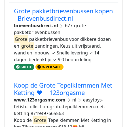
Grote pakketbrievenbussen kopen
- Brievenbusdirect.nl
brievenbusdirect.nl
677-grote-
pakketbrievenbussen
Grote
pakketbrievenbus voor dikkere dozen
en
grote
zendingen. Keus uit vrijstaand,
wand en inbouw. ✓ Snelle levering ✓ 14
dagen bedenktijd ✓ 9.0 beoordeling
GROTE
% PER SALE
Koop de Grote Tepelklemmen Met
Ketting ❤ | 123orgasme
www.123orgasme.com
nl
easytoys-
fetish-collection-grote-tepelklemmen-met-
ketting-8719497665563
Koop de
Grote
Tepelklemmen Met Ketting in
het Zilver voor maar €18.12😍 bij