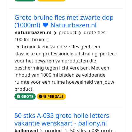
Grote bruine fles met zwarte dop
(1000ml) ❤️ Natuurbazen.nl
natuurbazen.nl
product
grote-fles-
1000ml-bruin
De bruine kleur van deze fles geeft een
klassieke en professionele uitstraling, perfect
voor het bewaren van producten die
bescherming tegen licht vereisen. Met een
inhoud van 1000 ml bieden ze voldoende
ruimte voor een ruime hoeveelheid van jouw
product.
GROTE
% PER SALE
50 stks A-035 grote holle letters
vakantie wenskaart - ballony.nl
ballony.nl
product
50-stks-a-035-grote-