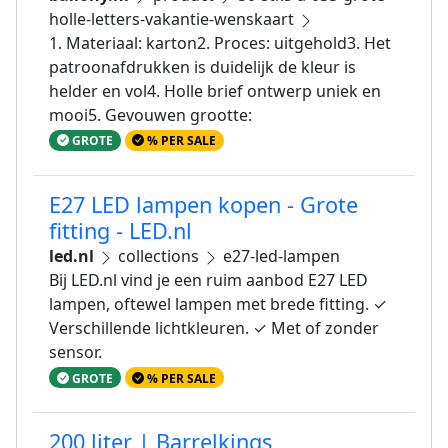
holle-letters-vakantie-wenskaart
1. Materiaal: karton2. Proces: uitgehold3. Het
patroonafdrukken is duidelijk de kleur is
helder en vol4. Holle brief ontwerp uniek en
mooi5. Gevouwen grootte:
GROTE
% PER SALE
E27 LED lampen kopen - Grote
fitting - LED.nl
led.nl
collections
e27-led-lampen
Bij LED.nl vind je een ruim aanbod E27 LED
lampen, oftewel lampen met brede fitting. ✓
Verschillende lichtkleuren. ✓ Met of zonder
sensor.
GROTE
% PER SALE
200 liter | Barrelkings