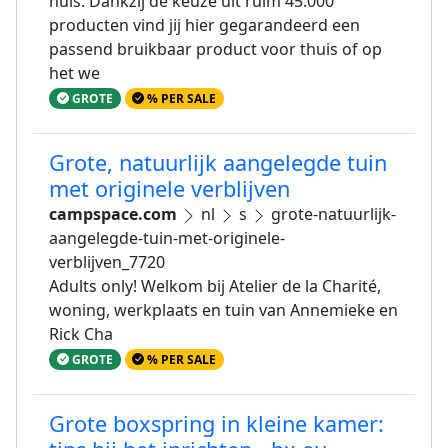
huis. Dankzij de keuze uit ruim 45.000
producten vind jij hier gegarandeerd een
passend bruikbaar product voor thuis of op
het we
GROTE
% PER SALE
Grote, natuurlijk aangelegde tuin
met originele verblijven
campspace.com
nl
s
grote-natuurlijk-
aangelegde-tuin-met-originele-
verblijven_7720
Adults only! Welkom bij Atelier de la Charité,
woning, werkplaats en tuin van Annemieke en
Rick Cha
GROTE
% PER SALE
Grote boxspring in kleine kamer: