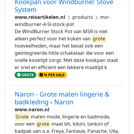
Kookpan voor Windburner Stove
System
www.reisartikelen.nl
products
msr-
windburner-4-5l-stock-pot
De WindBurner Stock Pot van MSR is niet
alleen perfect voor het koken van
grote
hoeveelheden, maar het bevat ook een
geïntegreerde hitte schakelaar die voor een
snelle kooktijd zorgt. Met deze kookpan staat
er snel en efficient een lekkere maaltijd k
GROTE
% PER SALE
Naron - Grote maten lingerie &
badkleding › Naron
www.naron.nl
Grote
maten mode, lingerie en badmode,
voor een
grote
maat bh, bikini, tankini of
badpak van o.a. Freya, Fantasie, Panache, Ulla,