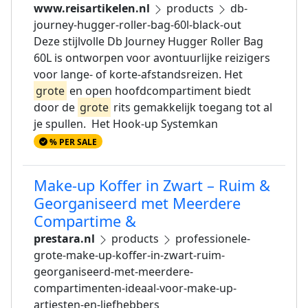
www.reisartikelen.nl
products
db-
journey-hugger-roller-bag-60l-black-out
Deze stijlvolle Db Journey Hugger Roller Bag
60L is ontworpen voor avontuurlijke reizigers
voor lange- of korte-afstandsreizen. Het
grote
en open hoofdcompartiment biedt
door de
grote
rits gemakkelijk toegang tot al
je spullen. Het Hook-up Systemkan
% PER SALE
Make-up Koffer in Zwart – Ruim &
Georganiseerd met Meerdere
Compartime &
prestara.nl
products
professionele-
grote-make-up-koffer-in-zwart-ruim-
georganiseerd-met-meerdere-
compartimenten-ideaal-voor-make-up-
artiesten-en-liefhebbers