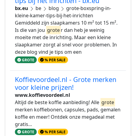
tips bij het inrichten - bx.eu
bx.eu
be
blog
grote-boxspring-in-
kleine-kamer-tips-bij-het-inrichten
Gemiddeld zijn slaapkamers 10 m² tot 15 m².
Is die van jou
grote
r dan heb je weinig
moeite met de inrichting. Maar een kleine
slaapkamer zorgt al snel voor problemen. In
deze blog vind je tips om een
GROTE
% PER SALE
Koffievoordeel.nl - Grote merken
voor kleine prijzen!
www.koffievoordeel.nl
Altijd de beste koffie aanbieding! Alle
grote
merken koffiebonen, capsules, pads, gemalen
koffie en meer! Ontdek onze megadeal met
gratis…
GROTE
% PER SALE