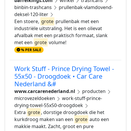
barrelkings.com
winkel
trashcans
binbin-trashcans
prullenbak-vlamdovend-
deksel-120-liter
Een stoere,
grote
prullenbak met een
industriële uitstraling. Het is een olievat
afvalbak met een praktisch formaat, slank
met een
grote
volume!
% PER SALE
Work Stuff - Prince Drying Towel -
55x50 - Droogdoek • Car Care
Nederland &#
www.carcarenederland.nl
producten
microvezeldoeken
work-stuff-prince-
drying-towel-55x50-droogdoek
Extra
grote
, dorstige droogdoek die het
kurkdroog maken van een
grote
auto een
makkie maakt. Zacht, groot en pure