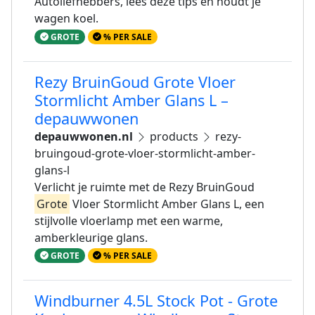
Autoliefhebbers, lees deze tips en houdt je
wagen koel.
GROTE
% PER SALE
Rezy BruinGoud Grote Vloer
Stormlicht Amber Glans L –
depauwwonen
depauwwonen.nl
products
rezy-
bruingoud-grote-vloer-stormlicht-amber-
glans-l
Verlicht je ruimte met de Rezy BruinGoud
Grote
Vloer Stormlicht Amber Glans L, een
stijlvolle vloerlamp met een warme,
amberkleurige glans.
GROTE
% PER SALE
Windburner 4.5L Stock Pot - Grote