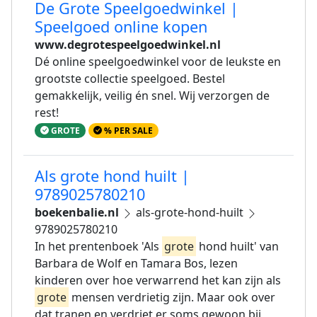
De Grote Speelgoedwinkel |
Speelgoed online kopen
www.degrotespeelgoedwinkel.nl
Dé online speelgoedwinkel voor de leukste en
grootste collectie speelgoed. Bestel
gemakkelijk, veilig én snel. Wij verzorgen de
rest!
GROTE
% PER SALE
Als grote hond huilt |
9789025780210
boekenbalie.nl
als-grote-hond-huilt
9789025780210
In het prentenboek 'Als
grote
hond huilt' van
Barbara de Wolf en Tamara Bos, lezen
kinderen over hoe verwarrend het kan zijn als
grote
mensen verdrietig zijn. Maar ook over
dat tranen en verdriet er soms gewoon bij