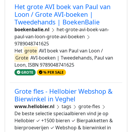
Het grote AVI boek van Paul van
Loon / Grote AVI-boeken |
Tweedehands | BoekenBalie
boekenbalie.nl
het-grote-avi-boek-van-
paul-van-loon-grote-avi-boeken
9789048741625
Het
grote
AVI boek van Paul van Loon /
Grote
AVI-boeken | Tweedehands, Paul van
Loon, ISBN 9789048741625
GROTE
% PER SALE
Grote fles - Hellobier Webshop &
Bierwinkel in Veghel
www.hellobier.nl
tags
grote-fles
De beste selectie speciaalbieren vind je op
Hellobier ✓ +1500 bieren ✓ Bierpakketten &
bierproeverijen ✓ Webshop & bierwinkel in