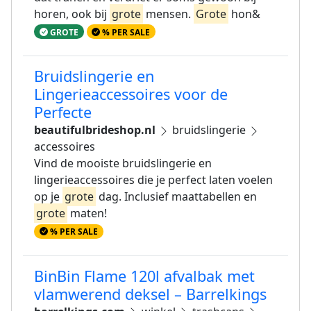
horen, ook bij
grote
mensen.
Grote
hon&
GROTE
% PER SALE
Bruidslingerie en
Lingerieaccessoires voor de
Perfecte
beautifulbrideshop.nl
bruidslingerie
accessoires
Vind de mooiste bruidslingerie en
lingerieaccessoires die je perfect laten voelen
op je
grote
dag. Inclusief maattabellen en
grote
maten!
% PER SALE
BinBin Flame 120l afvalbak met
vlamwerend deksel – Barrelkings