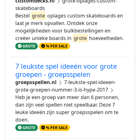
customdecks.nl
grote-oplages-custom-
skateboards
Bestel
grote
oplages custom skateboards en
laat je merk opvallen. Ontdek onze
mogelijkheden voor bulkbestellingen en
creëer unieke boards in
grote
hoeveelheden.
GROTE
% PER SALE
7 leukste spel ideeën voor grote
groepen - groepsspelen
groepsspellen.nl
7-leukste-spel-ideeen-
grote-groepen-nummer-3-is-hype-2017
Heb je een groep van meer dan 6 personen,
dan zijn veel spellen niet speelbaar. Deze 7
leuke ideeën zijn super groepsspelen om te
doen.
GROTE
% PER SALE