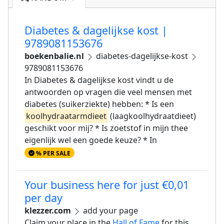
Diabetes & dagelijkse kost |
9789081153676
boekenbalie.nl
diabetes-dagelijkse-kost
9789081153676
In Diabetes & dagelijkse kost vindt u de
antwoorden op vragen die veel mensen met
diabetes (suikerziekte) hebben: * Is een
koolhydraatarmdieet
(laagkoolhydraatdieet)
geschikt voor mij? * Is zoetstof in mijn thee
eigenlijk wel een goede keuze? * In
% PER SALE
Your business here for just €0,01
per day
klezzer.com
add your page
Claim your place in the
Hall of Fame
for this