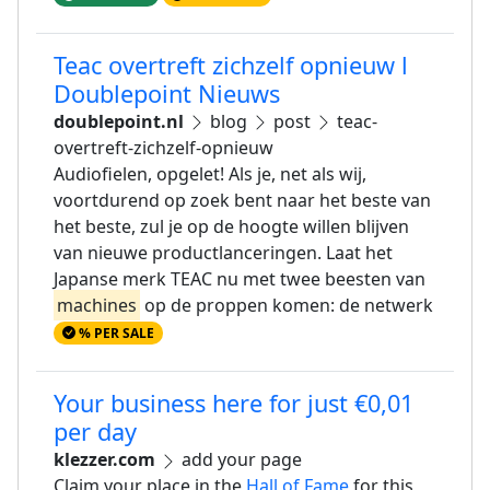
Teac overtreft zichzelf opnieuw l
Doublepoint Nieuws
doublepoint.nl
blog
post
teac-
overtreft-zichzelf-opnieuw
Audiofielen, opgelet! Als je, net als wij,
voortdurend op zoek bent naar het beste van
het beste, zul je op de hoogte willen blijven
van nieuwe productlanceringen. Laat het
Japanse merk TEAC nu met twee beesten van
machines
op de proppen komen: de netwerk
% PER SALE
Your business here for just €0,01
per day
klezzer.com
add your page
Claim your place in the
Hall of Fame
for this