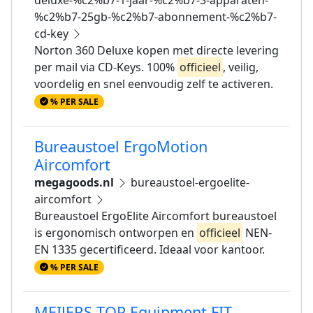
%c2%b7-25gb-%c2%b7-abonnement-%c2%b7-
cd-key
Norton 360 Deluxe kopen met directe levering
per mail via CD-Keys. 100%
officieel
, veilig,
voordelig en snel eenvoudig zelf te activeren.
% PER SALE
Bureaustoel ErgoMotion
Aircomfort
megagoods.nl
bureaustoel-ergoelite-
aircomfort
Bureaustoel ErgoElite Aircomfort bureaustoel
is ergonomisch ontworpen en
officieel
NEN-
EN 1335 gecertificeerd. Ideaal voor kantoor.
% PER SALE
MEIJERS TOP Equipment FIT