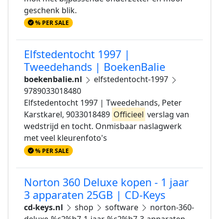
geschenk blik.
% PER SALE
Elfstedentocht 1997 |
Tweedehands | BoekenBalie
boekenbalie.nl
elfstedentocht-1997
9789033018480
Elfstedentocht 1997 | Tweedehands, Peter
Karstkarel, 9033018489
Officieel
verslag van
wedstrijd en tocht. Onmisbaar naslagwerk
met veel kleurenfoto's
% PER SALE
Norton 360 Deluxe kopen - 1 jaar
3 apparaten 25GB | CD-Keys
cd-keys.nl
shop
software
norton-360-
deluxe-%c2%b7-1-jaar-%c2%b7-3-apparaten-