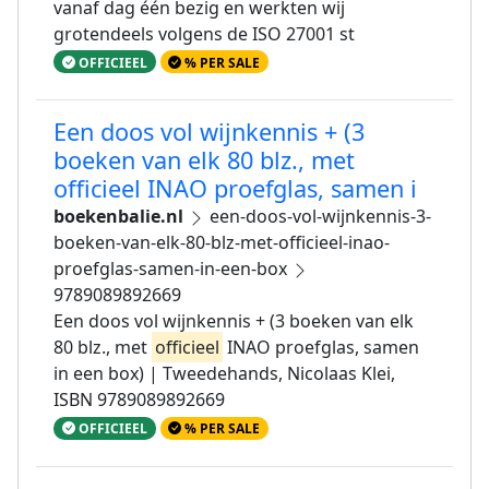
vanaf dag één bezig en werkten wij
grotendeels volgens de ISO 27001 st
OFFICIEEL
% PER SALE
Een doos vol wijnkennis + (3
boeken van elk 80 blz., met
officieel INAO proefglas, samen i
boekenbalie.nl
een-doos-vol-wijnkennis-3-
boeken-van-elk-80-blz-met-officieel-inao-
proefglas-samen-in-een-box
9789089892669
Een doos vol wijnkennis + (3 boeken van elk
80 blz., met
officieel
INAO proefglas, samen
in een box) | Tweedehands, Nicolaas Klei,
ISBN 9789089892669
OFFICIEEL
% PER SALE