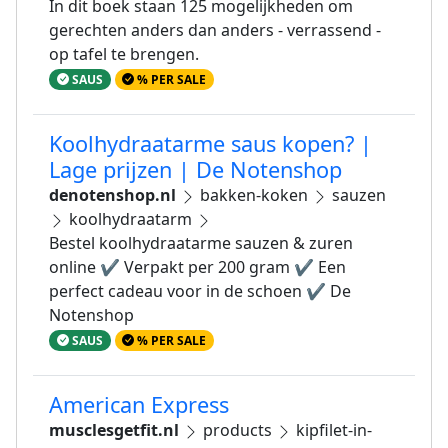
In dit boek staan 125 mogelijkheden om
gerechten anders dan anders - verrassend -
op tafel te brengen.
SAUS
% PER SALE
Koolhydraatarme saus kopen? |
Lage prijzen | De Notenshop
denotenshop.nl
bakken-koken
sauzen
koolhydraatarm
Bestel koolhydraatarme sauzen & zuren
online ✔ Verpakt per 200 gram ✔ Een
perfect cadeau voor in de schoen ✔ De
Notenshop
SAUS
% PER SALE
American Express
musclesgetfit.nl
products
kipfilet-in-