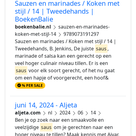
Sauzen en marinades / Koken met
stijl / 14 | Tweedehands |
BoekenBalie
boekenbalie.nl
sauzen-en-marinades-
koken-met-stijl-14
9789073191297
Sauzen en marinades / Koken met stijl / 14 |
Tweedehands, B. Jenkins, De juiste
saus
,
marinade of salsa kan een gerecht op een
veel hoger culinair niveau tillen. Er is een
saus
voor elk soort gerecht, of het nu gaat
om een hapje of voorgerecht, een hoof&
% PER SALE
juni 14, 2024 - Aljeta
aljeta.com
nl
2024
06
14
Ben je op zoek naar een smaakvolle en
veelzijdige
saus
om je gerechten naar een
hoger niveau te tillen? Maak kennis met Ajvar,