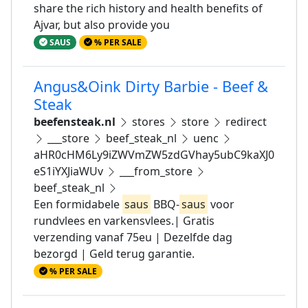
share the rich history and health benefits of
Ajvar, but also provide you
SAUS
% PER SALE
Angus&Oink Dirty Barbie - Beef &
Steak
beefensteak.nl
stores
store
redirect
___store
beef_steak_nl
uenc
aHR0cHM6Ly9iZWVmZW5zdGVhay5ubC9kaXJ0
eS1iYXJiaWUv
___from_store
beef_steak_nl
Een formidabele
saus
BBQ-
saus
voor
rundvlees en varkensvlees.| Gratis
verzending vanaf 75eu | Dezelfde dag
bezorgd | Geld terug garantie.
% PER SALE