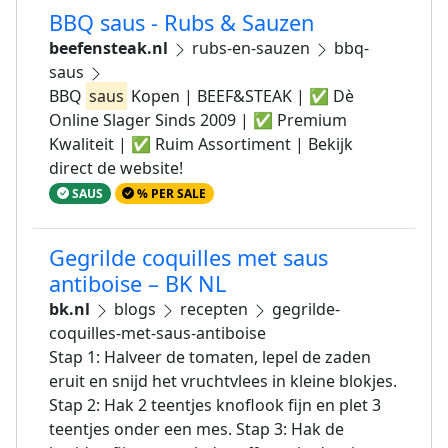
BBQ saus - Rubs & Sauzen
beefensteak.nl
rubs-en-sauzen
bbq-
saus
BBQ
saus
Kopen | BEEF&STEAK | ✅ Dè
Online Slager Sinds 2009 | ✅ Premium
Kwaliteit | ✅ Ruim Assortiment | Bekijk
direct de website!
SAUS
% PER SALE
Gegrilde coquilles met saus
antiboise – BK NL
bk.nl
blogs
recepten
gegrilde-
coquilles-met-saus-antiboise
Stap 1: Halveer de tomaten, lepel de zaden
eruit en snijd het vruchtvlees in kleine blokjes.
Stap 2: Hak 2 teentjes knoflook fijn en plet 3
teentjes onder een mes. Stap 3: Hak de