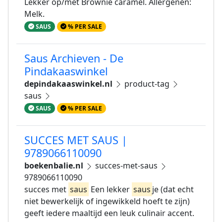
Lekker op/met Brownie caramel. Allergenen:
Melk.
SAUS
% PER SALE
Saus Archieven - De
Pindakaaswinkel
depindakaaswinkel.nl
product-tag
saus
SAUS
% PER SALE
SUCCES MET SAUS |
9789066110090
boekenbalie.nl
succes-met-saus
9789066110090
succes met
saus
Een lekker
saus
je (dat echt
niet bewerkelijk of ingewikkeld hoeft te zijn)
geeft iedere maaltijd een leuk culinair accent.