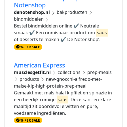
Notenshop
denotenshop.nl
bakproducten
bindmiddelen
Bestel bindmiddelen online ✔ Neutrale
smaak ✔ Een onmisbaar product om
saus
of desserts te maken ✔ De Notenshop’.
% PER SALE
American Express
musclesgetfit.nl
collections
prep-meals
products
new-gnocchi-alfredo-met-
malse-kip-high-protein-prep-meal
Gemaakt met mals halal kipfilet en spinazie in
een heerlijk romige
saus
. Deze kant-en-klare
maaltijd zit boordevol eiwitten en pure,
voedzame ingrediënten.
% PER SALE