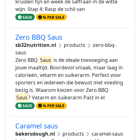
kruiden fijn en week de saffraan in de witte
wijn. Stap 4: Rasp de schil van
SAUS
% PER SALE
Zero BBQ Saus
sb32nutrition.nl
products
zero-bbq-
saus
Zero BBQ
Saus
is de ideale toevoeging aan
jouw maaltijd. Boordevol smaak, maar laag in
calorieën, vetarm en suikerarm. Perfect voor
sporters en iedereen die bewust met voeding
bezig is. Waarom kiezen voor Zero BBQ
Saus
? Vetarm en suikerarm Past in el
SAUS
% PER SALE
Caramel saus
bakersdough.nl
products
caramel-saus