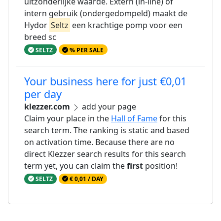
uitzonderlijke waarde. Extern (in-line) of
intern gebruik (ondergedompeld) maakt de
Hydor
Seltz
een krachtige pomp voor een
breed sc
SELTZ
% PER SALE
Your business here for just €0,01
per day
klezzer.com
add your page
Claim your place in the
Hall of Fame
for this
search term. The ranking is static and based
on activation time. Because there are no
direct Klezzer search results for this search
term yet, you can claim the
first
position!
SELTZ
€ 0,01 / DAY