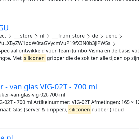
AGU
ect
___store
nl
___from_store
de
uenc
2VuLXByZW1pdW0taGVycmVuP19fX3N0b3JlPW5s
. Speciaal ontwikkeld voor Team Jumbo-Visma en de basis v
engte. Met
siliconen
gripper die de sok ten alle tijden op zij
 - van glas VIG-02T - 700 ml
ker-van-glas-vig-02t-700-ml
IG-02T - 700 ml Artikelnummer: VIG-02T Afmetingen: 165 × 
riaal: Glas (server & dripper),
siliconen
rubber (houd
e.nl