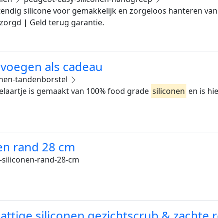
stendig silicone voor gemakkelijk en zorgeloos hanteren va
zorgd | Geld terug garantie.
evoegen als cadeau
onen-tandenborstel
laartje is gemaakt van 100% food grade
siliconen
en is hi
nen rand 28 cm
-siliconen-rand-28-cm
hattige siliconen gezichtscrub & zachte 