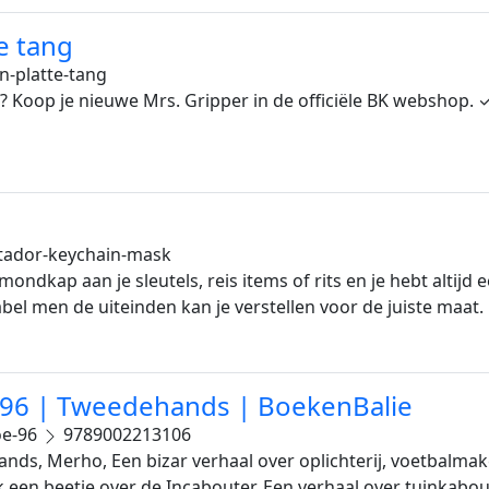
e tang
n-platte-tang
? Koop je nieuwe Mrs. Gripper in de officiële BK webshop. 
ador-keychain-mask
ondkap aan je sleutels, reis items of rits en je hebt alti
bel men de uiteinden kan je verstellen voor de juiste maat.
/ 96 | Tweedehands | BoekenBalie
oe-96
9789002213106
nds, Merho, Een bizar verhaal over oplichterij, voetbalmake
een beetje over de Incabouter. Een verhaal over tuinkabou