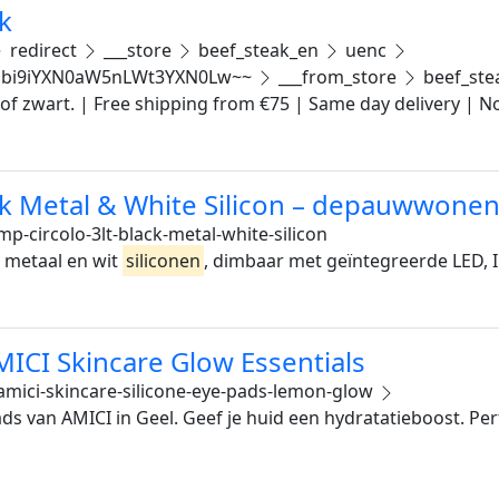
k
redirect
___store
beef_steak_en
uenc
bi9iYXN0aW5nLWt3YXN0Lw~~
___from_store
beef_ste
 of zwart. | Free shipping from €75 | Same day delivery |
ck Metal & White Silicon – depauwwone
p-circolo-3lt-black-metal-white-silicon
 metaal en wit
siliconen
, dimbaar met geïntegreerde LED, I
MICI Skincare Glow Essentials
amici-skincare-silicone-eye-pads-lemon-glow
ds van AMICI in Geel. Geef je huid een hydratatieboost. Perf