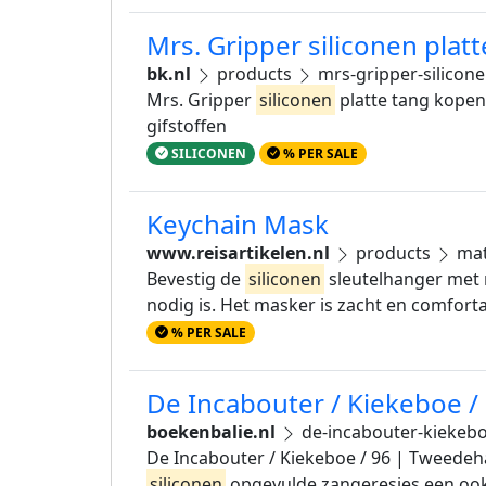
Mrs. Gripper siliconen platt
bk.nl
products
mrs-gripper-silicone
Mrs. Gripper
siliconen
platte tang kopen
gifstoffen
SILICONEN
% PER SALE
Keychain Mask
www.reisartikelen.nl
products
mat
Bevestig de
siliconen
sleutelhanger met m
nodig is. Het masker is zacht en comforta
% PER SALE
De Incabouter / Kiekeboe 
boekenbalie.nl
de-incabouter-kiekeb
De Incabouter / Kiekeboe / 96 | Tweedeha
siliconen
opgevulde zangeresjes een ook 