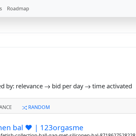
s
Roadmap
ed by: relevance
bid per day
time activated
ANCE
RANDOM
onen bal ❤ | 123orgasme
fetish-collection-ball-gag-met-siliconen-bal-8718627528228