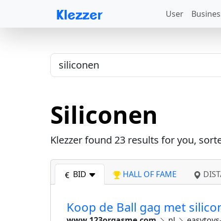
User
Busines
Siliconen
Klezzer found
23
results for you, sort
BID
HALL OF FAME
DIST
Koop de Ball gag met silic
www.123orgasme.com
nl
easytoys-