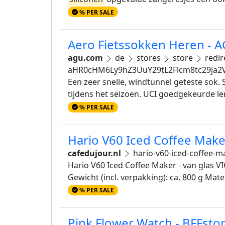
% PER SALE
Aero Fietssokken Heren - 
agu.com
de
stores
store
redir
aHR0cHM6Ly9hZ3UuY29tL2Flcm8tc29ja
Een zeer snelle, windtunnel geteste sok
tijdens het seizoen. UCI goedgekeurde l
% PER SALE
Hario V60 Iced Coffee Maker
cafedujour.nl
hario-v60-iced-coffee-ma
Hario V60 Iced Coffee Maker - van glas V
Gewicht (incl. verpakking): ca. 800 g Mate
% PER SALE
Pink Flower Watch - BFFstor