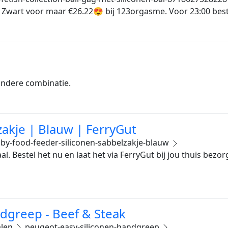
t Zwart voor maar €26.22😍 bij 123orgasme. Voor 23:00 best
 andere combinatie.
zakje | Blauw | FerryGut
y-food-feeder-siliconen-sabbelzakje-blauw
l. Bestel het nu en laat het via FerryGut bij jou thuis bezo
dgreep - Beef & Steak
alen
peugeot-easy-siliconen-handgreep