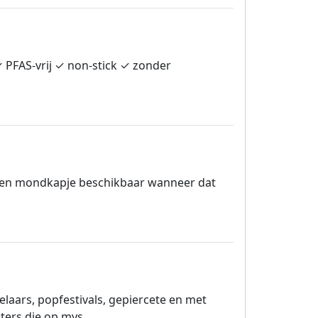
✓ PFAS-vrij ✓ non-stick ✓ zonder
jd een mondkapje beschikbaar wanneer dat
laars, popfestivals, gepiercete en met
ters die op mys