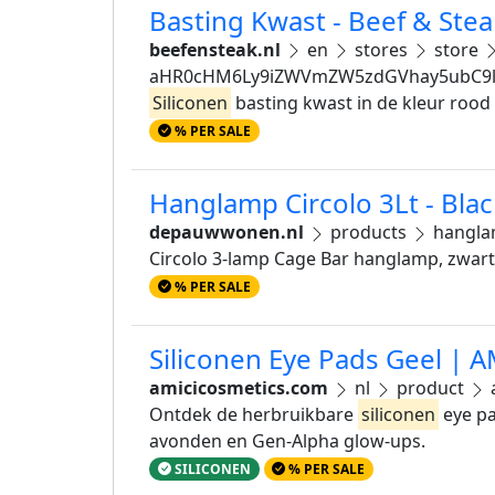
Basting Kwast - Beef & Stea
beefensteak.nl
en
stores
store
aHR0cHM6Ly9iZWVmZW5zdGVhay5ubC9l
Siliconen
basting kwast in de kleur rood
% PER SALE
Hanglamp Circolo 3Lt - Bla
depauwwonen.nl
products
hanglam
Circolo 3-lamp Cage Bar hanglamp, zwart
% PER SALE
Siliconen Eye Pads Geel | A
amicicosmetics.com
nl
product
Ontdek de herbruikbare
siliconen
eye pa
avonden en Gen-Alpha glow-ups.
SILICONEN
% PER SALE