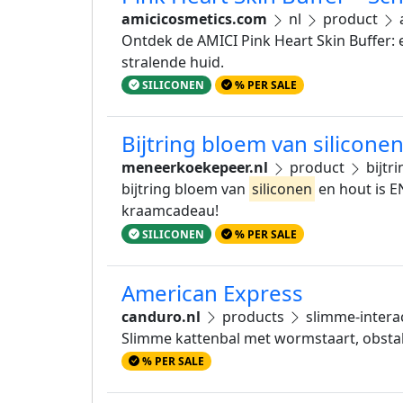
amicicosmetics.com
nl
product
a
Ontdek de AMICI Pink Heart Skin Buffer:
stralende huid.
SILICONEN
% PER SALE
Bijtring bloem van silicone
meneerkoekepeer.nl
product
bijtr
bijtring bloem van
siliconen
en hout is E
kraamcadeau!
SILICONEN
% PER SALE
American Express
canduro.nl
products
slimme-intera
Slimme kattenbal met wormstaart, obstake
% PER SALE