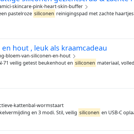
mici-skincare-pink-heart-skin-buffer
 een pastelroze
siliconen
reinigingspad met zachte haartjes 
n en hout , leuk als kraamcadeau
ing-bloem-van-siliconen-en-hout
N-71 veilig getest beukenhout en
siliconen
materiaal, volled
ctieve-kattenbal-wormstaart
lvermijding en 3 modi. Stil, veilig
siliconen
en USB-C oplaa