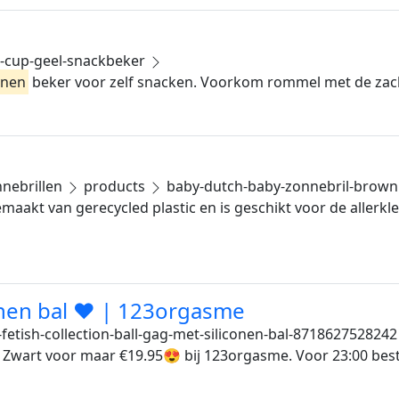
-cup-geel-snackbeker
onen
beker voor zelf snacken. Voorkom rommel met de zac
nebrillen
products
baby-dutch-baby-zonnebril-brown
maakt van gerecycled plastic en is geschikt voor de allerkle
onen bal ❤ | 123orgasme
fetish-collection-ball-gag-met-siliconen-bal-8718627528242
t Zwart voor maar €19.95😍 bij 123orgasme. Voor 23:00 best