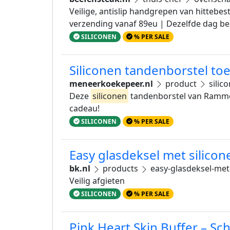
Veilige, antislip handgrepen van hittebe
verzending vanaf 89eu | Dezelfde dag be
SILICONEN
% PER SALE
Siliconen tandenborstel to
meneerkoekepeer.nl
product
silic
Deze
siliconen
tandenborstel van Ramme
cadeau!
SILICONEN
% PER SALE
Easy glasdeksel met silico
bk.nl
products
easy-glasdeksel-met
Veilig afgieten
SILICONEN
% PER SALE
Pink Heart Skin Buffer – Sc