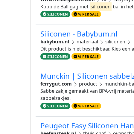
Koop de Ball gag met
siliconen
bal in he
SILICONEN
% PER SALE
Siliconen - Babybum.nl
babybum.nl
materiaal
siliconen
Dit product is niet beschikbaar. Kies een
SILICONEN
% PER SALE
Munckin | Siliconen sabbel
ferrygut.com
product
munchkin-bab
Sabbelzakje gemaakt van BPA-vrij materiaa
sabbelzakjes.
SILICONEN
% PER SALE
Peugeot Easy Siliconen Han
beefensteak.nl
thuis-chef
ovensch