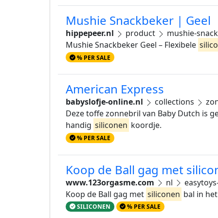
Mushie Snackbeker | Geel
hippepeer.nl
product
mushie-snack
Mushie Snackbeker Geel – Flexibele
silic
% PER SALE
American Express
babyslofje-online.nl
collections
zon
Deze toffe zonnebril van Baby Dutch is ge
handig
siliconen
koordje.
% PER SALE
Koop de Ball gag met silic
www.123orgasme.com
nl
easytoys-
Koop de Ball gag met
siliconen
bal in he
SILICONEN
% PER SALE