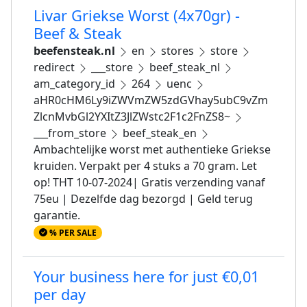
Livar Griekse Worst (4x70gr) -
Beef & Steak
beefensteak.nl
en
stores
store
redirect
___store
beef_steak_nl
am_category_id
264
uenc
aHR0cHM6Ly9iZWVmZW5zdGVhay5ubC9vZm
ZlcnMvbGl2YXItZ3JlZWstc2F1c2FnZS8~
___from_store
beef_steak_en
Ambachtelijke worst met authentieke Griekse
kruiden. Verpakt per 4 stuks a 70 gram. Let
op! THT 10-07-2024| Gratis verzending vanaf
75eu | Dezelfde dag bezorgd | Geld terug
garantie.
% PER SALE
Your business here for just €0,01
per day