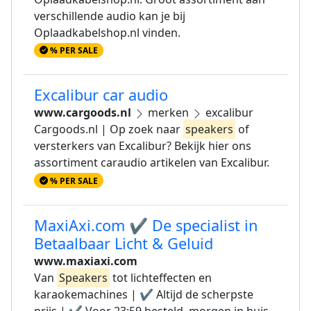
verschillende audio kan je bij
Oplaadkabelshop.nl vinden.
% PER SALE
Excalibur car audio
www.cargoods.nl
merken
excalibur
Cargoods.nl | Op zoek naar
speakers
of
versterkers van Excalibur? Bekijk hier ons
assortiment caraudio artikelen van Excalibur.
% PER SALE
MaxiAxi.com ✔ De specialist in
Betaalbaar Licht & Geluid
www.maxiaxi.com
Van
Speakers
tot lichteffecten en
karaokemachines | ✔ Altijd de scherpste
prijs | ✔ Voor 23:59 besteld, morgen in huis