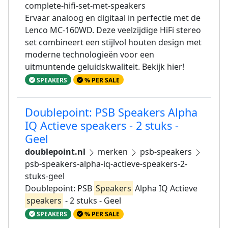
complete-hifi-set-met-speakers
Ervaar analoog en digitaal in perfectie met de
Lenco MC-160WD. Deze veelzijdige HiFi stereo
set combineert een stijlvol houten design met
moderne technologieën voor een
uitmuntende geluidskwaliteit. Bekijk hier!
SPEAKERS
% PER SALE
Doublepoint: PSB Speakers Alpha
IQ Actieve speakers - 2 stuks -
Geel
doublepoint.nl
merken
psb-speakers
psb-speakers-alpha-iq-actieve-speakers-2-
stuks-geel
Doublepoint: PSB
Speakers
Alpha IQ Actieve
speakers
- 2 stuks - Geel
SPEAKERS
% PER SALE