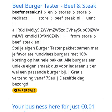
Beef Burger Taster - Beef & Steak
beefensteak.nl
en
stores
store
redirect
___store
beef_steak_nl
uenc
aHR0cHM6Ly9iZWVmZW5zdGVhay5ubC9iZWV
mLWJ1cmdlci10YXN0ZXIv
___from_store
beef_steak_en
Stel je eigen Burger Taster pakket samen met
je favoriete rundvlees burgers met 10%
korting op het hele pakket! Alle burgers een
unieke eigen smaak dus voor iedereen zit er
wel een passende burger bij. | Gratis
verzending vanaf 75eu | Dezelfde dag
bezorgd
% PER SALE
Your business here for just €0,01