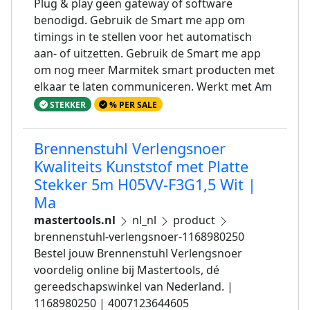
Plug & play geen gateway of software
benodigd. Gebruik de Smart me app om
timings in te stellen voor het automatisch
aan- of uitzetten. Gebruik de Smart me app
om nog meer Marmitek smart producten met
elkaar te laten communiceren. Werkt met Am
STEKKER
% PER SALE
Brennenstuhl Verlengsnoer
Kwaliteits Kunststof met Platte
Stekker 5m H05VV-F3G1,5 Wit |
Ma
mastertools.nl
nl_nl
product
brennenstuhl-verlengsnoer-1168980250
Bestel jouw Brennenstuhl Verlengsnoer
voordelig online bij Mastertools, dé
gereedschapswinkel van Nederland. |
1168980250 | 4007123644605