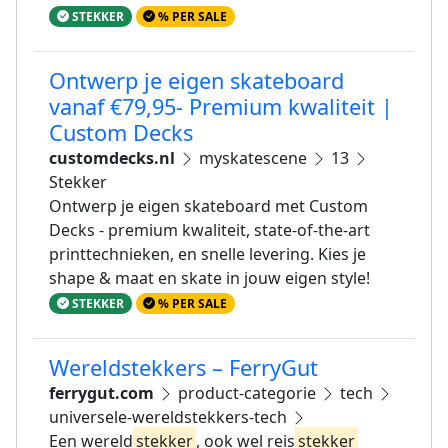
STEKKER
% PER SALE
Ontwerp je eigen skateboard
vanaf €79,95- Premium kwaliteit |
Custom Decks
customdecks.nl
myskatescene
13
Stekker
Ontwerp je eigen skateboard met Custom
Decks - premium kwaliteit, state-of-the-art
printtechnieken, en snelle levering. Kies je
shape & maat en skate in jouw eigen style!
STEKKER
% PER SALE
Wereldstekkers – FerryGut
ferrygut.com
product-categorie
tech
universele-wereldstekkers-tech
Een wereld
stekker
, ook wel reis
stekker