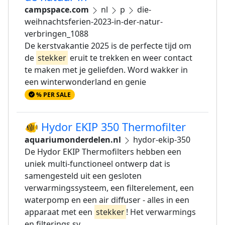
campspace.com
nl
p
die-
weihnachtsferien-2023-in-der-natur-
verbringen_1088
De kerstvakantie 2025 is de perfecte tijd om
de
stekker
eruit te trekken en weer contact
te maken met je geliefden. Word wakker in
een winterwonderland en genie
% PER SALE
🐠 Hydor EKIP 350 Thermofilter
aquariumonderdelen.nl
hydor-ekip-350
De Hydor EKIP Thermofilters hebben een
uniek multi-functioneel ontwerp dat is
samengesteld uit een gesloten
verwarmingssysteem, een filterelement, een
waterpomp en een air diffuser - alles in een
apparaat met een
stekker
! Het verwarmings
en filterings sy