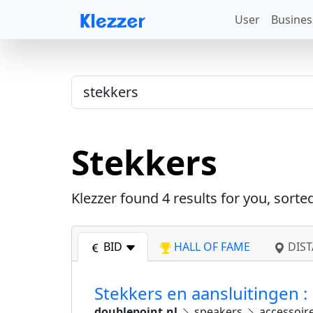
User
Busines
Stekkers
Klezzer found
4
results for you, sorte
BID
HALL OF FAME
DIST
Stekkers en aansluitingen 
doublepoint.nl
speakers
accessoir