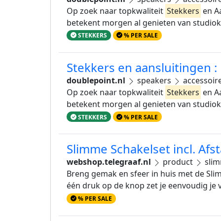
Op zoek naar topkwaliteit
Stekkers
en Aa
betekent morgen al genieten van studiokw
STEKKERS
% PER SALE
Stekkers en aansluitingen :
doublepoint.nl
speakers
accessoir
Op zoek naar topkwaliteit
Stekkers
en Aa
betekent morgen al genieten van studiokw
STEKKERS
% PER SALE
Slimme Schakelset incl. Af
webshop.telegraaf.nl
product
slim
Breng gemak en sfeer in huis met de Sli
één druk op de knop zet je eenvoudig je v
% PER SALE