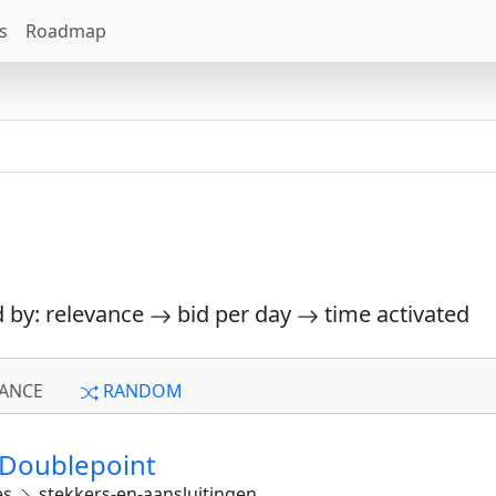
s
Roadmap
d by: relevance
bid per day
time activated
ANCE
RANDOM
: Doublepoint
es
stekkers-en-aansluitingen