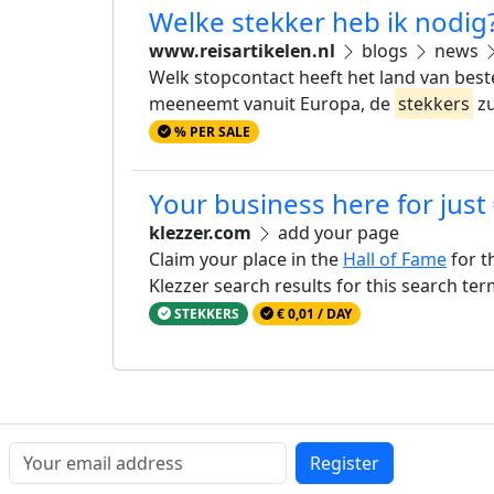
Welke stekker heb ik nodig
www.reisartikelen.nl
blogs
news
Welk stopcontact heeft het land van best
meeneemt vanuit Europa, de
stekkers
zu
% PER SALE
Your business here for just
klezzer.com
add your page
Claim your place in the
Hall of Fame
for t
Klezzer search results for this search te
STEKKERS
€ 0,01 / DAY
Register