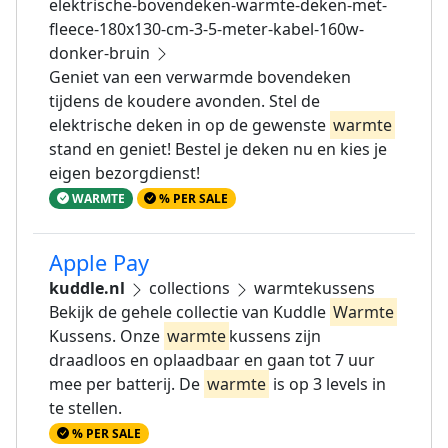
elektrische-bovendeken-warmte-deken-met-
fleece-180x130-cm-3-5-meter-kabel-160w-
donker-bruin
Geniet van een verwarmde bovendeken
tijdens de koudere avonden. Stel de
elektrische deken in op de gewenste
warmte
stand en geniet! Bestel je deken nu en kies je
eigen bezorgdienst!
WARMTE
% PER SALE
Apple Pay
kuddle.nl
collections
warmtekussens
Bekijk de gehele collectie van Kuddle
Warmte
Kussens. Onze
warmte
kussens zijn
draadloos en oplaadbaar en gaan tot 7 uur
mee per batterij. De
warmte
is op 3 levels in
te stellen.
% PER SALE