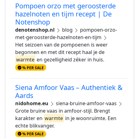
Pompoen orzo met geroosterde
hazelnoten en tijm recept | De
Notenshop
denotenshop.nl
blog
pompoen-orzo-
met-geroosterde-hazelnoten-en-tijm
Het seizoen van de pompoenen is weer
begonnen en met dit recept haal je de
warmte
en gezelligheid zéker in huis.
% PER SALE
Siena Amfoor Vaas – Authentiek &
Aards
nidohome.eu
siena-bruine-amfoor-vaas
Grote bruine vaas in amfoor-stijl. Brengt
karakter en
warmte
in je woonruimte. Een
echte blikvanger.
% PER SALE