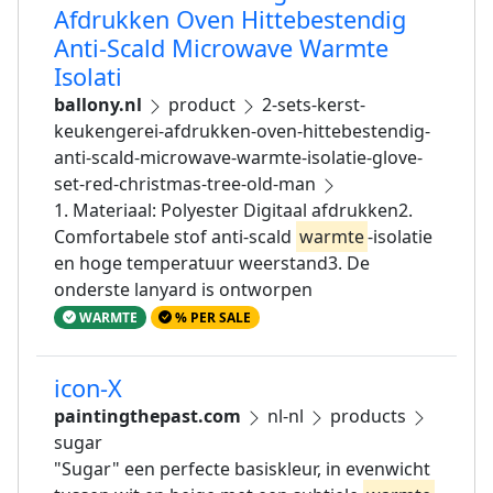
Afdrukken Oven Hittebestendig
Anti-Scald Microwave Warmte
Isolati
ballony.nl
product
2-sets-kerst-
keukengerei-afdrukken-oven-hittebestendig-
anti-scald-microwave-warmte-isolatie-glove-
set-red-christmas-tree-old-man
1. Materiaal: Polyester Digitaal afdrukken2.
Comfortabele stof anti-scald
warmte
-isolatie
en hoge temperatuur weerstand3. De
onderste lanyard is ontworpen
WARMTE
% PER SALE
icon-X
paintingthepast.com
nl-nl
products
sugar
"Sugar" een perfecte basiskleur, in evenwicht