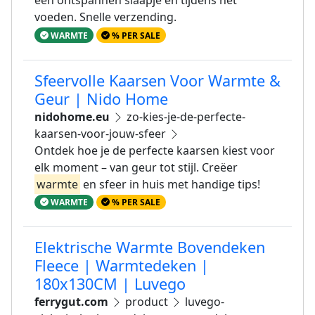
een ontspannen slaapje en tijdens het
voeden. Snelle verzending.
WARMTE
% PER SALE
Sfeervolle Kaarsen Voor Warmte &
Geur | Nido Home
nidohome.eu
zo-kies-je-de-perfecte-
kaarsen-voor-jouw-sfeer
Ontdek hoe je de perfecte kaarsen kiest voor
elk moment – van geur tot stijl. Creëer
warmte
en sfeer in huis met handige tips!
WARMTE
% PER SALE
Elektrische Warmte Bovendeken
Fleece | Warmtedeken |
180x130CM | Luvego
ferrygut.com
product
luvego-