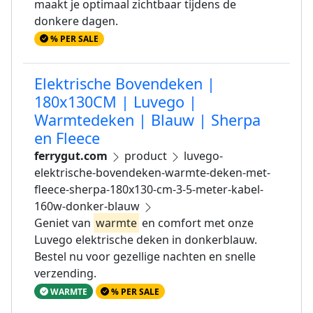
maakt je optimaal zichtbaar tijdens de
donkere dagen.
% PER SALE
Elektrische Bovendeken |
180x130CM | Luvego |
Warmtedeken | Blauw | Sherpa
en Fleece
ferrygut.com
product
luvego-
elektrische-bovendeken-warmte-deken-met-
fleece-sherpa-180x130-cm-3-5-meter-kabel-
160w-donker-blauw
Geniet van
warmte
en comfort met onze
Luvego elektrische deken in donkerblauw.
Bestel nu voor gezellige nachten en snelle
verzending.
WARMTE
% PER SALE