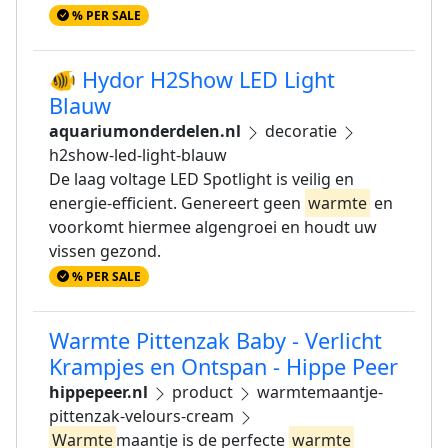
% PER SALE
🐠 Hydor H2Show LED Light
Blauw
aquariumonderdelen.nl
decoratie
h2show-led-light-blauw
De laag voltage LED Spotlight is veilig en
energie-efficient. Genereert geen
warmte
en
voorkomt hiermee algengroei en houdt uw
vissen gezond.
% PER SALE
Warmte Pittenzak Baby - Verlicht
Krampjes en Ontspan - Hippe Peer
hippepeer.nl
product
warmtemaantje-
pittenzak-velours-cream
Warmte
maantje is de perfecte
warmte