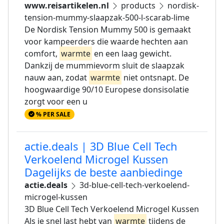
www.reisartikelen.nl
products
nordisk-
tension-mummy-slaapzak-500-l-scarab-lime
De Nordisk Tension Mummy 500 is gemaakt
voor kampeerders die waarde hechten aan
comfort,
warmte
en een laag gewicht.
Dankzij de mummievorm sluit de slaapzak
nauw aan, zodat
warmte
niet ontsnapt. De
hoogwaardige 90/10 Europese donsisolatie
zorgt voor een u
% PER SALE
actie.deals | 3D Blue Cell Tech
Verkoelend Microgel Kussen
Dagelijks de beste aanbiedinge
actie.deals
3d-blue-cell-tech-verkoelend-
microgel-kussen
3D Blue Cell Tech Verkoelend Microgel Kussen
Als je snel last hebt van
warmte
tijdens de