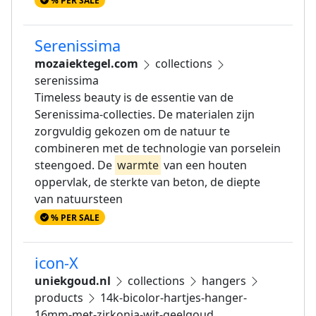
% PER SALE
Serenissima
mozaiektegel.com
collections
serenissima
Timeless beauty is de essentie van de
Serenissima-collecties. De materialen zijn
zorgvuldig gekozen om de natuur te
combineren met de technologie van porselein
steengoed. De
warmte
van een houten
oppervlak, de sterkte van beton, de diepte
van natuursteen
% PER SALE
icon-X
uniekgoud.nl
collections
hangers
products
14k-bicolor-hartjes-hanger-
16mm-met-zirkonia-wit-geelgoud