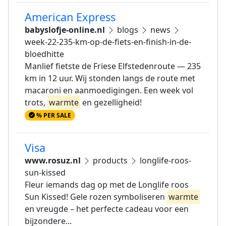
American Express
babyslofje-online.nl
blogs
news
week-22-235-km-op-de-fiets-en-finish-in-de-
bloedhitte
Manlief fietste de Friese Elfstedenroute — 235
km in 12 uur. Wij stonden langs de route met
macaroni en aanmoedigingen. Een week vol
trots,
warmte
en gezelligheid!
% PER SALE
Visa
www.rosuz.nl
products
longlife-roos-
sun-kissed
Fleur iemands dag op met de Longlife roos
Sun Kissed! Gele rozen symboliseren
warmte
en vreugde – het perfecte cadeau voor een
bijzondere...