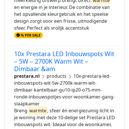
meerkleurig ontwerp brengt direct
warmte
en energie in je interieur. De combinatie van
het opvallende kleurgebruik en het speelse
design zorgt voor een frisse, uitnodigende
sfeer. Perfect als vrolijk accentstuk
% PER SALE
10x Prestara LED Inbouwspots Wit
– 5W – 2700K Warm Wit –
Dimbaar &am
prestara.nl
products
10x-prestara-led-
inbouwspots-wit-5w-2700k-warm-wit-
dimbaar-kantelbaar-gu10-ip20-o75-mm-
ronde-inbouwspotjes-voor-woonkamer-gang-
slaapkamer
Breng
warmte
, sfeer én energiezuinig licht in
je woning met deze 10-delige set Prestara LED
inbouwspots wit. Ideaal voor de woonkamer,