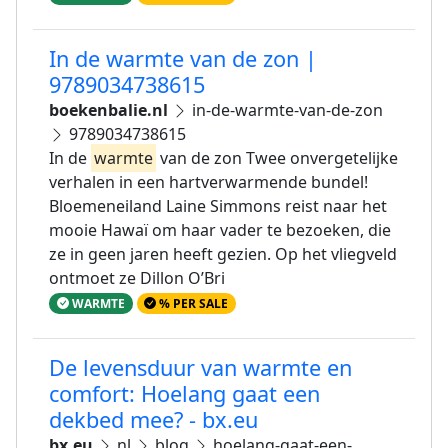
In de warmte van de zon |
9789034738615
boekenbalie.nl
in-de-warmte-van-de-zon
9789034738615
In de
warmte
van de zon Twee onvergetelijke
verhalen in een hartverwarmende bundel!
Bloemeneiland Laine Simmons reist naar het
mooie Hawaï om haar vader te bezoeken, die
ze in geen jaren heeft gezien. Op het vliegveld
ontmoet ze Dillon O’Bri
WARMTE
% PER SALE
De levensduur van warmte en
comfort: Hoelang gaat een
dekbed mee? - bx.eu
bx.eu
nl
blog
hoelang-gaat-een-