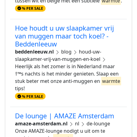
tussen wit en beige met een subtiele
warmte
.
% PER SALE
Hoe houdt u uw slaapkamer vrij
van muggen maar toch koel? -
Beddenleeuw
beddenleeuw.nl
blog
houd-uw-
slaapkamer-vrij-van-muggen-en-koel
Heerlijk als het zomer is in Nederland maar
†™s nachts is het minder genieten. Slaap een
stuk beter met onze anti-muggen en
warmte
tips!
% PER SALE
De lounge | AMAZE Amsterdam
amaze-amsterdam.nl
nl
de-lounge
Onze AMAZE-lounge nodigt u uit om te