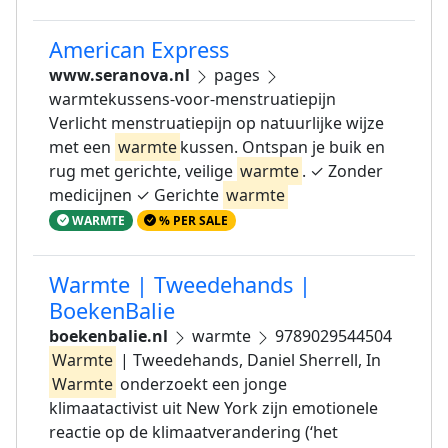
American Express
www.seranova.nl
pages
warmtekussens-voor-menstruatiepijn
Verlicht menstruatiepijn op natuurlijke wijze
met een
warmte
kussen. Ontspan je buik en
rug met gerichte, veilige
warmte
. ✓ Zonder
medicijnen ✓ Gerichte
warmte
WARMTE
% PER SALE
Warmte | Tweedehands |
BoekenBalie
boekenbalie.nl
warmte
9789029544504
Warmte
| Tweedehands, Daniel Sherrell, In
Warmte
onderzoekt een jonge
klimaatactivist uit New York zijn emotionele
reactie op de klimaatverandering (‘het