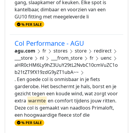
gang, slaapkamer of keuken. Elke spot is
kantelbaar, dimbaar en voorzien van een
GU10 fitting met meegeleverde li
% PER SALE
Col Performance - AGU
agu.com
fr
stores
store
redirect
___store
nl
___from_store
fr
uenc
aHR0cHM6Ly9hZ3UuY29tL2NvbC10cmVuZC1o
b21tZT9fX19zdG9yZT1ubA~~
. Een goede col is onmisbaar in je fiets
garderobe. Het beschermt je hals, borst en je
gezicht tegen een koude wind, wat zorgt voor
extra
warmte
en comfort tijdens jouw ritten.
Deze col is gemaakt van naadloos Primaloft,
een hoogwaardige fleece stof die
% PER SALE