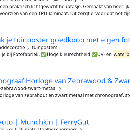
 een praktisch lichtgewicht heuptasje. Gemaakt van heerlijk
voorzien van een TPU-laminaat. Dit zorgt ervoor dat het zi
k je tuinposter goedkoop met eigen fo
ddecoratie
tuinposters
 je bij Fotofabriek. ✅Hoge kleurechtheid ✅UV- en
waterb
nograaf Horloge van Zebrawood & Zwar
n-zebrawood-zwart-metaal
nhorloge van zebrahout en zwart metaal met chronograaf, 
auto | Munchkin | FerryGut
eluxe-kick-mats-stoelbeschermers