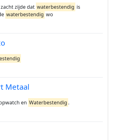
 zacht zijde dat
waterbestendig
is
jde
waterbestendig
wo
to
estendig
t Metaal
stopwatch en
Waterbestendig
.