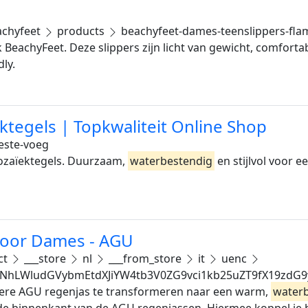
chyfeet
products
beachyfeet-dames-teenslippers-fl
eachyFeet. Deze slippers zijn licht van gewicht, comfortabe
ly.
tegels | Topkwaliteit Online Shop
este-voeg
ozaïektegels. Duurzaam,
waterbestendig
en stijlvol voor e
door Dames - AGU
ct
___store
nl
___from_store
it
uenc
2NhLWludGVybmEtdXJiYW4tb3V0ZG9vci1kb25uZT9fX19zdG
edere AGU regenjas te transformeren naar een warm,
water
in de binnenkant van de AGU regenjassen. Hiermee koppel je 