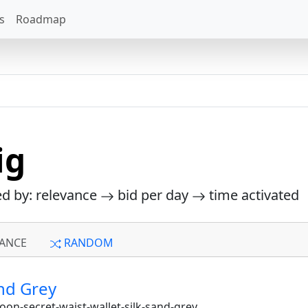
s
Roadmap
ig
ed by: relevance
bid per day
time activated
ANCE
RANDOM
and Grey
oon-secret-waist-wallet-silk-sand-grey