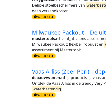
Deluxe stoelbeschermers van
waterbest
geen verzendkosten.
% PER SALE
Milwaukee Packout | De ul
mastertools.nl
nl_nl
ons-assortime
Milwaukee Packout: flexibel, robuust en
assortiment bij Mastertools.
% PER SALE
Vaas Arliss (Zeer Peri) – 
depauwwonen.nl
products
vaas-arl
Ontdek de Vaas Arliss in de trendy Very Pe
waterbestendig
.
% PER SALE