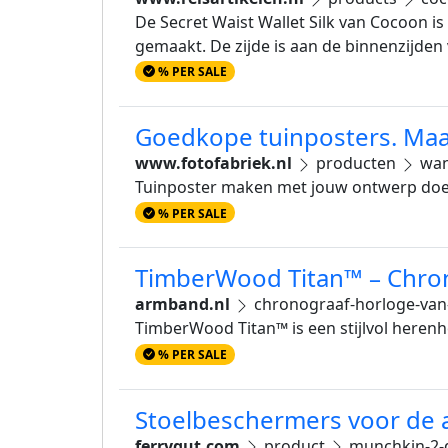
De Secret Waist Wallet Silk van Cocoon is
gemaakt. De zijde is aan de binnenzijden 
% PER SALE
Goedkope tuinposters. Maa
www.fotofabriek.nl
producten
wan
Tuinposter maken met jouw ontwerp doe
% PER SALE
TimberWood Titan™ – Chro
armband.nl
chronograaf-horloge-va
TimberWood Titan™ is een stijlvol here
% PER SALE
Stoelbeschermers voor de 
ferrygut.com
product
munchkin-2-d