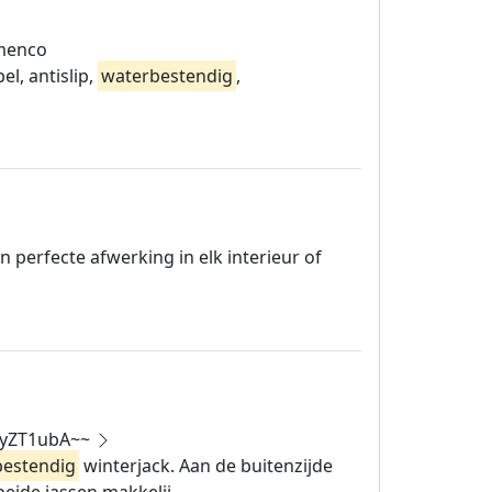
amenco
l, antislip,
waterbestendig
,
en perfecte afwerking in elk interieur of
9yZT1ubA~~
bestendig
winterjack. Aan de buitenzijde
beide jassen makkelij