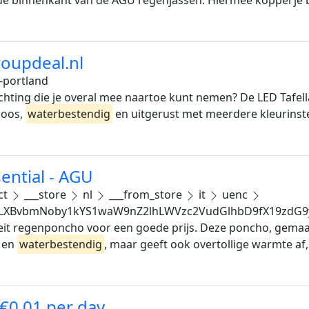
roupdeal.nl
-portland
lichting die je overal mee naartoe kunt nemen? De LED Tafel
loos,
waterbestendig
en uitgerust met meerdere kleurinste
ntial - AGU
ct
___store
nl
___from_store
it
uenc
LXBvbmNoby1kYS1waW9nZ2lhLWVzc2VudGlhbD9fX19zdG9
eit regenponcho voor een goede prijs. Deze poncho, gemaa
- en
waterbestendig
, maar geeft ook overtollige warmte af
 €0,01 per day