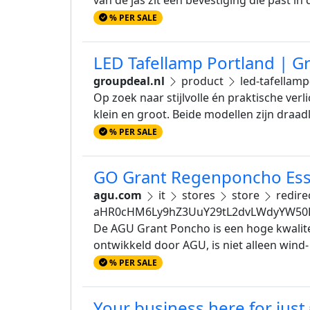
% PER SALE
LED Tafellamp Portland | G
groupdeal.nl
product
led-tafellamp
Op zoek naar stijlvolle én praktische ver
klein en groot. Beide modellen zijn draad
% PER SALE
GO Grant Regenponcho Esse
agu.com
it
stores
store
redire
aHR0cHM6Ly9hZ3UuY29tL2dvLWdyYW50
De AGU Grant Poncho is een hoge kwalit
ontwikkeld door AGU, is niet alleen wind
% PER SALE
Your business here for just