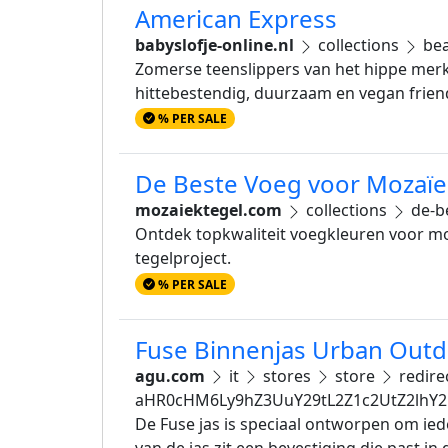
American Express
babyslofje-online.nl
collections
bea
Zomerse teenslippers van het hippe merk B
hittebestendig, duurzaam en vegan friend
% PER SALE
De Beste Voeg voor Mozaïek
mozaiektegel.com
collections
de-b
Ontdek topkwaliteit voegkleuren voor m
tegelproject.
% PER SALE
Fuse Binnenjas Urban Out
agu.com
it
stores
store
redire
aHR0cHM6Ly9hZ3UuY29tL2Z1c2UtZ2lhY
De Fuse jas is speciaal ontworpen om i
van de jas zit een bevestiging die past 