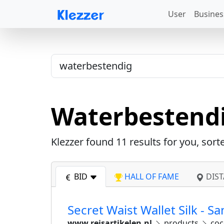
User
Busines
Waterbestend
Klezzer found
11
results for you, sort
BID
HALL OF FAME
DIST
Secret Waist Wallet Silk - S
www.reisartikelen.nl
products
coc