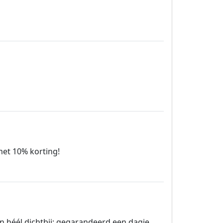
 met 10% korting!
 héél dichtbij; gegarandeerd een dagje