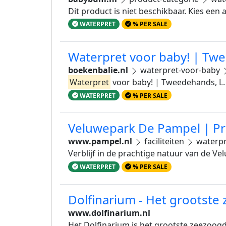
Dit product is niet beschikbaar. Kies een
WATERPRET
% PER SALE
Waterpret voor baby! | Tw
boekenbalie.nl
waterpret-voor-baby
Waterpret
voor baby! | Tweedehands, L
WATERPRET
% PER SALE
Veluwepark De Pampel | Pr
www.pampel.nl
faciliteiten
waterpr
Verblijf in de prachtige natuur van de Ve
WATERPRET
% PER SALE
Dolfinarium - Het grootste
www.dolfinarium.nl
Het Dolfinarium is het grootste zeezoog