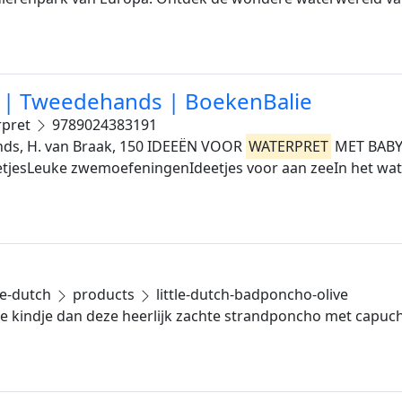
 | Tweedehands | BoekenBalie
rpret
9789024383191
ds, H. van Braak, 150 IDEEËN VOOR
WATERPRET
MET BABY
jesLeuke zwemoefeningenIdeetjes voor aan zeeIn het water
tle-dutch
products
little-dutch-badponcho-olive
 je kindje dan deze heerlijk zachte strandponcho met capu