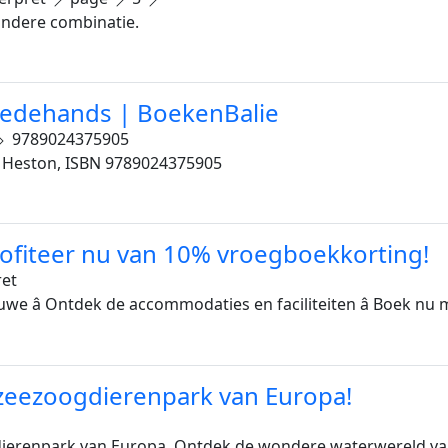
 andere combinatie.
eedehands | BoekenBalie
9789024375905
. Heston, ISBN 9789024375905
ofiteer nu van 10% vroegboekkorting!
et
luwe â Ontdek de accommodaties en faciliteiten â Boek nu
 zeezoogdierenpark van Europa!
dierenpark van Europa. Ontdek de wondere waterwereld van