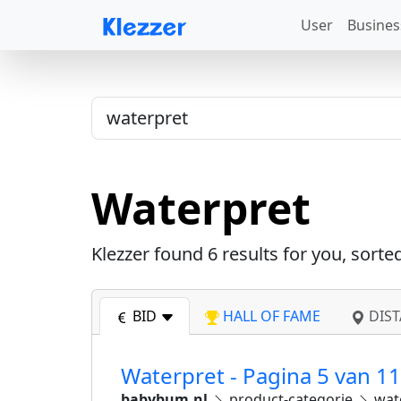
User
Busines
Waterpret
Klezzer found
6
results for you, sorte
BID
HALL OF FAME
DIST
Waterpret - Pagina 5 van 1
babybum.nl
product-categorie
wat