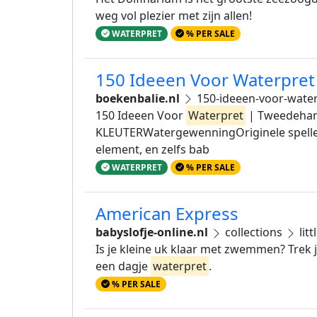
weg vol plezier met zijn allen!
WATERPRET
% PER SALE
150 Ideeen Voor Waterpret
boekenbalie.nl
150-ideeen-voor-wate
150 Ideeen Voor
Waterpret
| Tweedehan
KLEUTERWatergewenningOriginele spellet
element, en zelfs bab
WATERPRET
% PER SALE
American Express
babyslofje-online.nl
collections
lit
Is je kleine uk klaar met zwemmen? Trek
een dagje
waterpret
.
% PER SALE