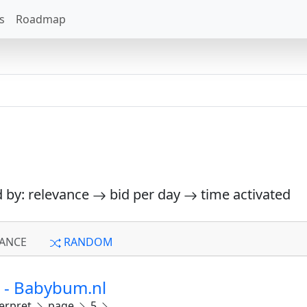
s
Roadmap
d by: relevance
bid per day
time activated
ANCE
RANDOM
1 - Babybum.nl
erpret
page
5