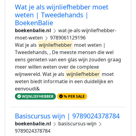
Wat je als wijnliefhebber moet
weten | Tweedehands |
BoekenBalie
boekenbalie.nl
wat-je-als-wijnliefhebber-
moet-weten
9789061129196
Wat je als
wijnliefhebber
moet weten |
Tweedehands, , De meeste mensen die wel
eens genieten van een glas wijn zouden graag
meer willen weten over de complexe
wijnwereld. Wat je als
wijnliefhebber
moet
weten biedt informatie in een duidelijke en
eenvoudi&
WIJNLIEFHEBBER
% PER SALE
Basiscursus wijn | 9789024378784
boekenbalie.nl
basiscursus-wijn
9789024378784