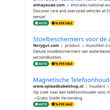
almayauae.com
emirates-national-
Discover rare and oversized vehicles at 
venue!
AUTO
% PER SALE
Stoelbeschermers voor de 
ferrygut.com
product
munchkin-2-d
Deluxe stoelbeschermers van waterbesten
verzendkosten.
AUTO
% PER SALE
Magnetische Telefoonhoude
www.oplaadkabelshop.nl
houders
Op zoek naar een telefoonhouder voor in
✓Gratis Snelle Verzending
AUTO
% PER SALE