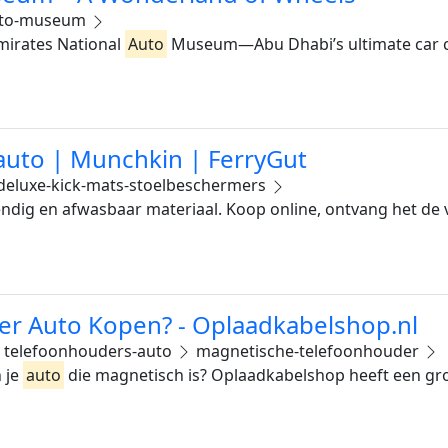
auto-museum
Emirates National
Auto
Museum—Abu Dhabi’s ultimate car co
auto | Munchkin | FerryGut
eluxe-kick-mats-stoelbeschermers
dig en afwasbaar materiaal. Koop online, ontvang het de v
r Auto Kopen? - Oplaadkabelshop.nl
telefoonhouders-auto
magnetische-telefoonhouder
 je
auto
die magnetisch is? Oplaadkabelshop heeft een gr