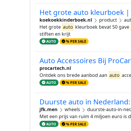
Het grote auto kleurboek 
koekoekkinderboek.nl
product
aut
Het grote
auto
kleurboek bevat 50 gave
stiften en krijt
AUTO
% PER SALE
Auto Accessoires Bij ProCa
procartech.nl
Ontdek ons brede aanbod aan
auto
acce
AUTO
% PER SALE
Duurste auto in Nederland:
jfk.men
wheels
duurste-auto-in-ne
Met een prijs van ruim 4 miljoen euro is 
AUTO
% PER SALE