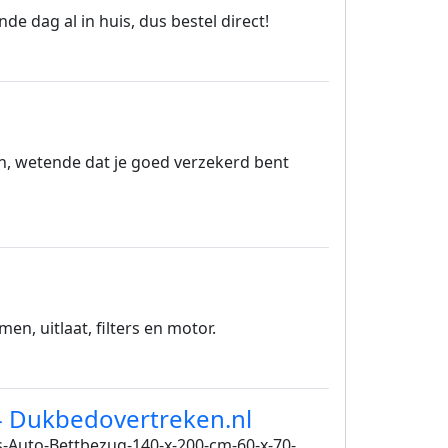
de dag al in huis, dus bestel direct!
n, wetende dat je goed verzekerd bent
n, uitlaat, filters en motor.
 - Dukbedovertreken.nl
ls-Auto-Bettbezug-140-x-200-cm-60-x-70-