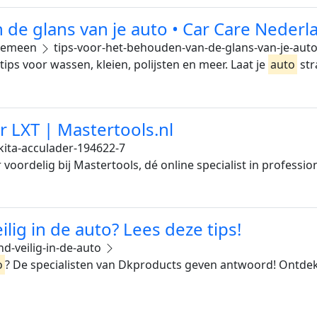
 de glans van je auto • Car Care Nederl
gemeen
tips-voor-het-behouden-van-de-glans-van-je-aut
tips voor wassen, kleien, polijsten en meer. Laat je
auto
str
 LXT | Mastertools.nl
ita-acculader-194622-7
 voordelig bij Mastertools, dé online specialist in profess
lig in de auto? Lees deze tips!
d-veilig-in-de-auto
o
? De specialisten van Dkproducts geven antwoord! Ontdek o