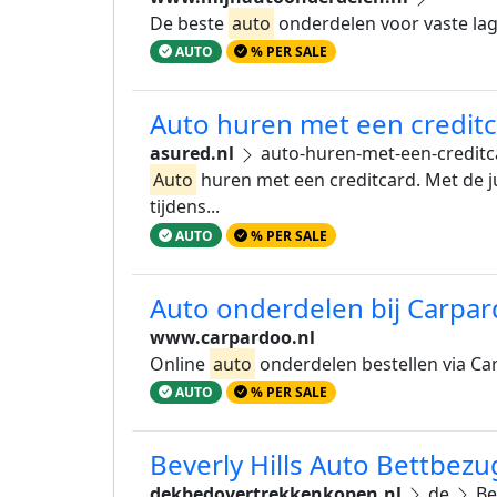
De beste
auto
onderdelen voor vaste lage 
AUTO
% PER SALE
Auto huren met een credit
asured.nl
auto-huren-met-een-creditc
Auto
huren met een creditcard. Met de j
tijdens...
AUTO
% PER SALE
Auto onderdelen bij Carpar
www.carpardoo.nl
Online
auto
onderdelen bestellen via Car
AUTO
% PER SALE
Beverly Hills Auto Bettbez
dekbedovertrekkenkopen.nl
de
Be