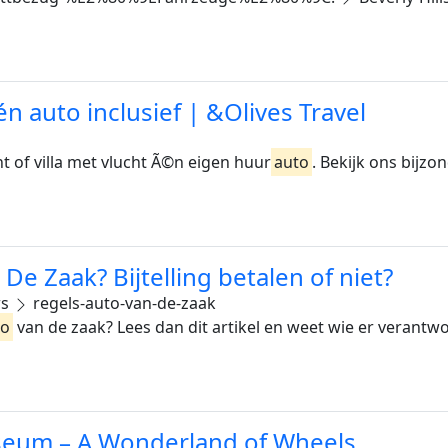
én auto inclusief | &Olives Travel
t of villa met vlucht Ã©n eigen huur
auto
. Bekijk ons bijzo
De Zaak? Bijtelling betalen of niet?
ws
regels-auto-van-de-zaak
to
van de zaak? Lees dan dit artikel en weet wie er verantwoor
seum – A Wonderland of Wheels