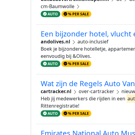
cm-Baumwolle
AUTO
% PER SALE
Een bijzonder hotel, vlucht 
andolives.nl
auto-inclusief
Boek je bijzondere hotelletje, appartemen
eenvoudig bij &Olives.
AUTO
% PER SALE
Wat zijn de Regels Auto Van 
cartracker.nl
over-cartracker
nieu
Heb jij medewerkers die rijden in een
au
Rittenregistratie!
AUTO
% PER SALE
Emirates National Auto Mu