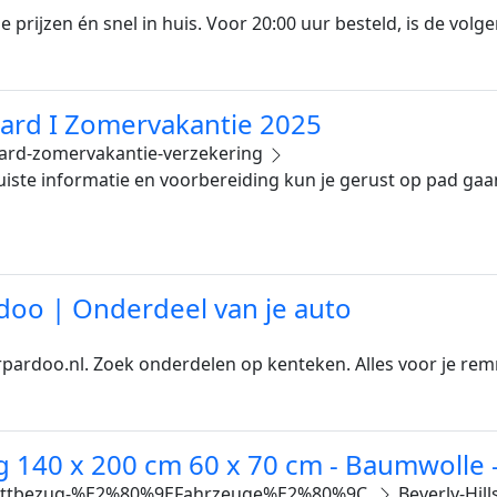
prijzen én snel in huis. Voor 20:00 uur besteld, is de volgen
card I Zomervakantie 2025
ard-zomervakantie-verzekering
uiste informatie en voorbereiding kun je gerust op pad gaa
doo | Onderdeel van je auto
pardoo.nl. Zoek onderdelen op kenteken. Alles voor je remme
ug 140 x 200 cm 60 x 70 cm - Baumwolle
ttbezug-%E2%80%9EFahrzeuge%E2%80%9C.
Beverly-Hil