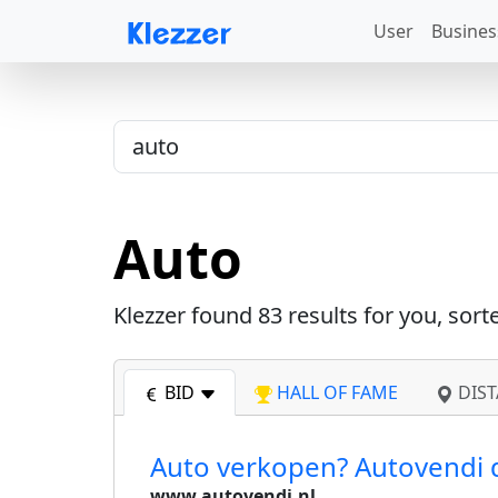
User
Busines
Auto
Klezzer found
83
results for you, sort
BID
HALL OF FAME
DIST
Auto verkopen? Autovendi d
www.autovendi.nl