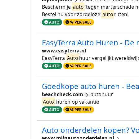
Bescherm je
auto
tegen marterschade met
Bestel nu voor zorgeloze
auto
ritten!
AUTO
% PER SALE
EasyTerra Auto Huren - De 
www.easyterra.nl
EasyTerra
Auto
huur vergelijkt wereldwij
AUTO
% PER SALE
Goedkope auto huren - Be
beachcheck.com
autohuur
Auto
huren op vakantie
AUTO
% PER SALE
Auto onderdelen kopen? Vo
www.mijnautoonderdelen.nl