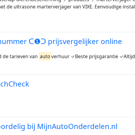
 de ultrasone marterverjager van VIXE. Eenvoudige installat
nummer ᑕ❶ᑐ prijsvergelijker online
d de tarieven van
auto
verhuur ✓Beste prijsgarantie ✓Alti
achCheck
ordelig bij MijnAutoOnderdelen.nl