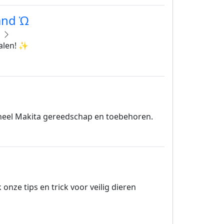
and Ὡ
o
alen! ✨
ioneel Makita gereedschap en toebehoren.
nze tips en trick voor veilig dieren