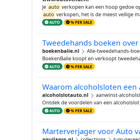
Je
auto
verkopen kan een hoop gedoe opl
auto
verkopen, het is de meest veilige ma
AUTO
% PER SALE
Tweedehands boeken over a
boekenbalie.nl
Alle-tweedehands-bo
BoekenBalie koopt en verkoopt tweede
AUTO
% PER SALE
Waarom alcoholsloten een aa
alcoholslotauto.nl
aanwinst-alcohols
Ontdek de voordelen van een alcoholslot 
AUTO
% PER SALE
Marterverjager voor Auto va
aquilapro.nl
collections
tuin-geree