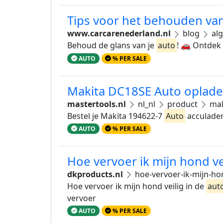
Tips voor het behouden van
www.carcarenederland.nl
blog
al
Behoud de glans van je
auto
! 🚗 Ontdek 
AUTO
% PER SALE
Makita DC18SE Auto oplader
mastertools.nl
nl_nl
product
mak
Bestel je Makita 194622-7
Auto
acculader
AUTO
% PER SALE
Hoe vervoer ik mijn hond vei
dkproducts.nl
hoe-vervoer-ik-mijn-hon
Hoe vervoer ik mijn hond veilig in de
aut
vervoer
AUTO
% PER SALE