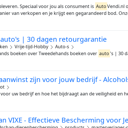
everen. Speciaal voor jou als consument is
Auto
Vendi.nl 
nier van verkopen en je krijgt een gegarandeerd bod. Onze s
uto's | 30 dagen retourgarantie
eken
Vrije-tijd-Hobby
Auto-s
hands boeken over Tweedehands boeken over
auto
's | 30 
nwinst zijn voor jouw bedrijf - Alcohol
lot
voor uw bedrijf en hoe het bijdraagt aan de veiligheid en h
n VIXE - Effectieve Bescherming voor Je
dschap-dierenbescherming
products
marterverjager-