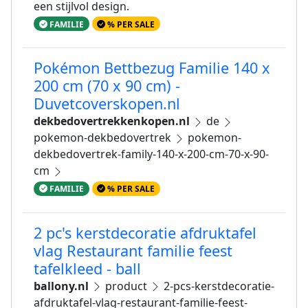
een stijlvol design.
FAMILIE
% PER SALE
Pokémon Bettbezug Familie 140 x
200 cm (70 x 90 cm) -
Duvetcoverskopen.nl
dekbedovertrekkenkopen.nl
de
pokemon-dekbedovertrek
pokemon-
dekbedovertrek-family-140-x-200-cm-70-x-90-
cm
FAMILIE
% PER SALE
2 pc's kerstdecoratie afdruktafel
vlag Restaurant familie feest
tafelkleed - ball
ballony.nl
product
2-pcs-kerstdecoratie-
afdruktafel-vlag-restaurant-familie-feest-