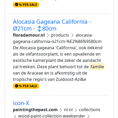
% PER SALE
Alocasia Gageana California -
Ø21cm - ↕80cm
floradamour.nl
products
alocasia-
gageana-california-o21cm-%E2%86%9580cm
De Alocasia gageana 'California', ook bekend
als de olifantsoorplant, is een opvallende en
exotische kamerplant die zeker de aandacht
zal trekken. Deze plant behoort tot de
familie
van de Araceae en is afkomstig uit de
tropische regio's van Zuidoost-Azi&e
% PER SALE
icon-X
paintingthepast.com
nl-nl
collections
wood-paint-collection-weekender