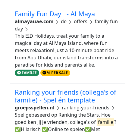
Family Fun Day - Al Maya
almayauae.com
de
offers
family-fun-
day
This EID Holidays, treat your family to a
magical day at Al Maya Island, where fun
meets relaxation! Just a 10-minute boat ride
from Abu Dhabi, our island transforms into a
paradise for kids and parents alike.
FAMILIE
% PER SALE
Ranking your friends (collega's of
familie) - Spel én template
groepsspellen.nl
ranking-your-friends
Spel gebaseerd op Ranking the Stars. Hoe
goed ken jij je vrienden, collega's of
familie
?
✅Hilarisch ✅Online te spelen✅Met