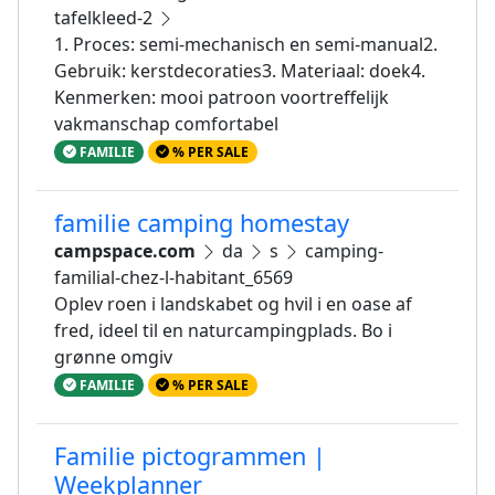
tafelkleed-2
1. Proces: semi-mechanisch en semi-manual2.
Gebruik: kerstdecoraties3. Materiaal: doek4.
Kenmerken: mooi patroon voortreffelijk
vakmanschap comfortabel
FAMILIE
% PER SALE
familie camping homestay
campspace.com
da
s
camping-
familial-chez-l-habitant_6569
Oplev roen i landskabet og hvil i en oase af
fred, ideel til en naturcampingplads. Bo i
grønne omgiv
FAMILIE
% PER SALE
Familie pictogrammen |
Weekplanner