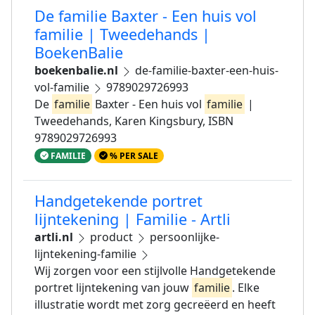
De familie Baxter - Een huis vol
familie | Tweedehands |
BoekenBalie
boekenbalie.nl
de-familie-baxter-een-huis-
vol-familie
9789029726993
De
familie
Baxter - Een huis vol
familie
|
Tweedehands, Karen Kingsbury, ISBN
9789029726993
FAMILIE
% PER SALE
Handgetekende portret
lijntekening | Familie - Artli
artli.nl
product
persoonlijke-
lijntekening-familie
Wij zorgen voor een stijlvolle Handgetekende
portret lijntekening van jouw
familie
. Elke
illustratie wordt met zorg gecreëerd en heeft