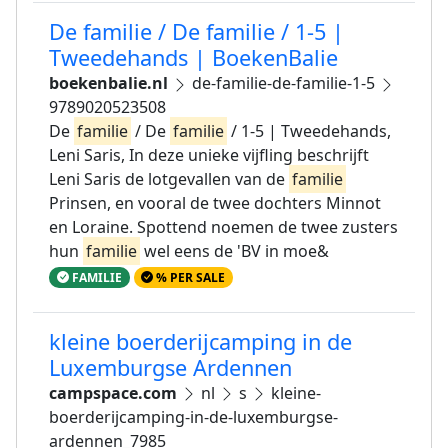
De familie / De familie / 1-5 |
Tweedehands | BoekenBalie
boekenbalie.nl
de-familie-de-familie-1-5
9789020523508
De
familie
/ De
familie
/ 1-5 | Tweedehands,
Leni Saris, In deze unieke vijfling beschrijft
Leni Saris de lotgevallen van de
familie
Prinsen, en vooral de twee dochters Minnot
en Loraine. Spottend noemen de twee zusters
hun
familie
wel eens de 'BV in moe&
FAMILIE
% PER SALE
kleine boerderijcamping in de
Luxemburgse Ardennen
campspace.com
nl
s
kleine-
boerderijcamping-in-de-luxemburgse-
ardennen_7985