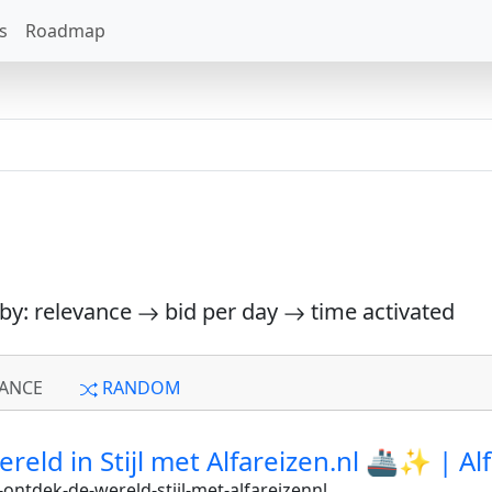
s
Roadmap
 by: relevance
bid per day
time activated
ANCE
RANDOM
eld in Stijl met Alfareizen.nl 🚢✨ | Al
ontdek-de-wereld-stijl-met-alfareizennl