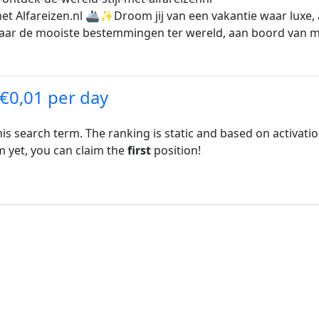
met Alfareizen.nl 🚢✨Droom jij van een vakantie waar luxe
ar de mooiste bestemmingen ter wereld, aan boord van m
 €0,01 per day
his search term. The ranking is static and based on activati
rm yet, you can claim the
first
position!