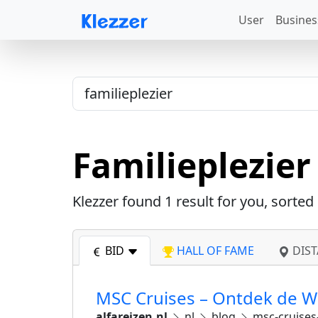
User
Busines
Familieplezier
Klezzer found
1
result for you, sorted
BID
HALL OF FAME
DIST
MSC Cruises – Ontdek de Wer
alfareizen.nl
nl
blog
msc-cruises-