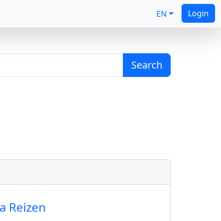
Login
EN
Search
fa Reizen