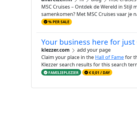
MSC Cruises – Ontdek de Wereld in Stijl 
samenkomen? Met MSC Cruises vaar je na
% PER SALE
Your business here for just
klezzer.com
add your page
Claim your place in the
Hall of Fame
for t
Klezzer search results for this search te
FAMILIEPLEZIER
€ 0,01 / DAY