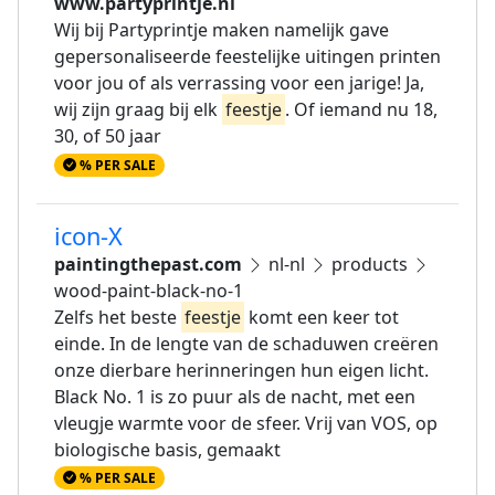
www.partyprintje.nl
Wij bij Partyprintje maken namelijk gave
gepersonaliseerde feestelijke uitingen printen
voor jou of als verrassing voor een jarige! Ja,
wij zijn graag bij elk
feestje
. Of iemand nu 18,
30, of 50 jaar
% PER SALE
icon-X
paintingthepast.com
nl-nl
products
wood-paint-black-no-1
Zelfs het beste
feestje
komt een keer tot
einde. In de lengte van de schaduwen creëren
onze dierbare herinneringen hun eigen licht.
Black No. 1 is zo puur als de nacht, met een
vleugje warmte voor de sfeer. Vrij van VOS, op
biologische basis, gemaakt
% PER SALE