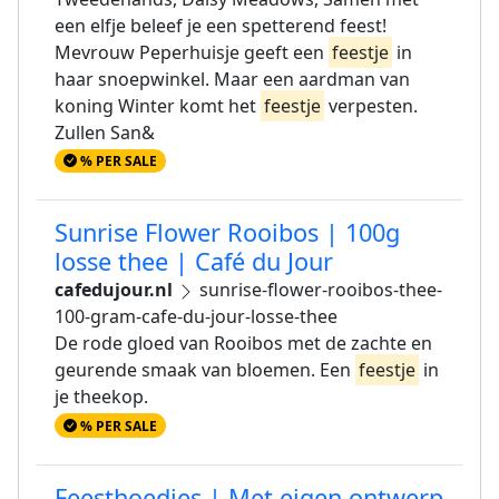
een elfje beleef je een spetterend feest!
Mevrouw Peperhuisje geeft een
feestje
in
haar snoepwinkel. Maar een aardman van
koning Winter komt het
feestje
verpesten.
Zullen San&
% PER SALE
Sunrise Flower Rooibos | 100g
losse thee | Café du Jour
cafedujour.nl
sunrise-flower-rooibos-thee-
100-gram-cafe-du-jour-losse-thee
De rode gloed van Rooibos met de zachte en
geurende smaak van bloemen. Een
feestje
in
je theekop.
% PER SALE
Feesthoedjes | Met eigen ontwerp