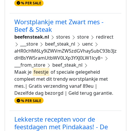
% PER SALE
Worstplankje met Zwart mes -
Beef & Steak
beefensteak.nl
stores
store
redirect
___store
beef_steak_nl
uenc
aHR0cHM6Ly9iZWVmZW5zdGVhay5ubC93b3Jz
dHBsYW5ramUtbWV0LXp3YXJ0LW1lcy8~
___from_store
beef_steak_nl
Maak je
feestje
of speciale gelegeheid
compleet met dit trendy worstplankje met
mes.| Gratis verzending vanaf 89eu |
Dezelfde dag bezorgd | Geld terug garantie.
% PER SALE
Lekkerste recepten voor de
feestdagen met Pindakaas! - De