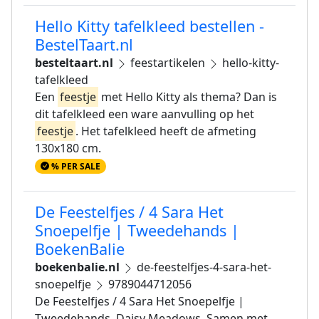
Hello Kitty tafelkleed bestellen -
BestelTaart.nl
besteltaart.nl
feestartikelen
hello-kitty-
tafelkleed
Een
feestje
met Hello Kitty als thema? Dan is
dit tafelkleed een ware aanvulling op het
feestje
. Het tafelkleed heeft de afmeting
130x180 cm.
% PER SALE
De Feestelfjes / 4 Sara Het
Snoepelfje | Tweedehands |
BoekenBalie
boekenbalie.nl
de-feestelfjes-4-sara-het-
snoepelfje
9789044712056
De Feestelfjes / 4 Sara Het Snoepelfje |
Tweedehands, Daisy Meadows, Samen met