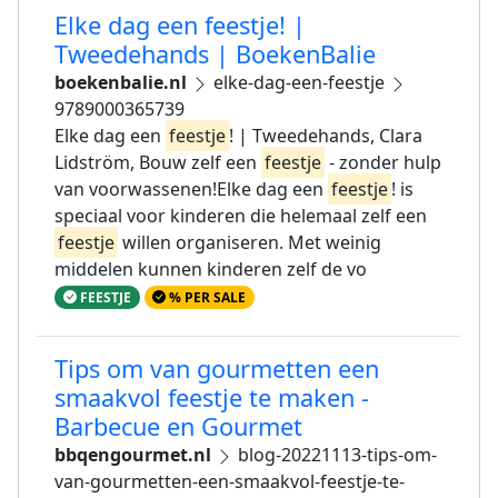
Elke dag een feestje! |
Tweedehands | BoekenBalie
boekenbalie.nl
elke-dag-een-feestje
9789000365739
Elke dag een
feestje
! | Tweedehands, Clara
Lidström, Bouw zelf een
feestje
- zonder hulp
van voorwassenen!Elke dag een
feestje
! is
speciaal voor kinderen die helemaal zelf een
feestje
willen organiseren. Met weinig
middelen kunnen kinderen zelf de vo
FEESTJE
% PER SALE
Tips om van gourmetten een
smaakvol feestje te maken -
Barbecue en Gourmet
bbqengourmet.nl
blog-20221113-tips-om-
van-gourmetten-een-smaakvol-feestje-te-