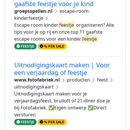
gaafste feestje voor je kind
groepsspellen.nl
escape-room-
kinderfeestje
Escape room kinder
feestje
organiseren? Alle
tips voor je op rij en onze top 11 gaafste
escape rooms voor een kinder
feestje
FEESTJE
% PER SALE
Uitnodigingskaart maken | Voor
een verjaardag of feestje
www.fotofabriek.nl
producten
feest
uitnodigingskaart
Uitnodigingskaart maken voor je
verjaardagsfeest, bruiloft of 21-diner doe je
bij Fotofabriek. ✅Eigen ontwerp ✅Direct
versturen
FEESTJE
% PER SALE